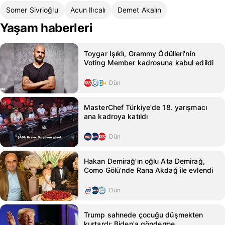
Somer Sivrioğlu
Acun Ilıcalı
Demet Akalın
Yaşam haberleri
Toygar Işıklı, Grammy Ödülleri'nin
Voting Member kadrosuna kabul edildi
Dün
MasterChef Türkiye'de 18. yarışmacı
ana kadroya katıldı
Dün
Hakan Demirağ'ın oğlu Ata Demirağ,
Como Gölü'nde Rana Akdağ ile evlendi
Dün
Trump sahnede çocuğu düşmekten
kurtardı: Biden'a gönderme