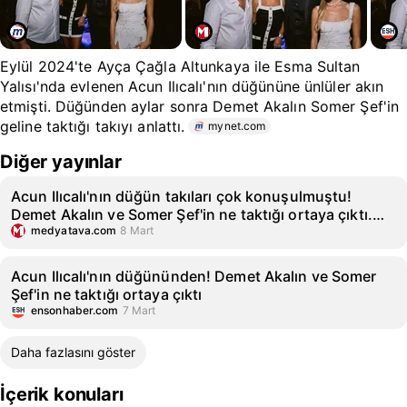
Eylül 2024'te Ayça Çağla Altunkaya ile Esma Sultan
Yalısı'nda evlenen Acun Ilıcalı'nın düğününe ünlüler akın
etmişti. Düğünden aylar sonra Demet Akalın Somer Şef'in
geline taktığı takıyı anlattı.
mynet.com
Diğer yayınlar
Acun Ilıcalı'nın düğün takıları çok konuşulmuştu!
Demet Akalın ve Somer Şef'in ne taktığı ortaya çıktı.
Demet Akalın yine yaptı yapacağını...
medyatava.com
8 Mart
Acun Ilıcalı'nın düğününden! Demet Akalın ve Somer
Şef'in ne taktığı ortaya çıktı
ensonhaber.com
7 Mart
Daha fazlasını göster
İçerik konuları