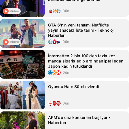
Dün
Video
GTA 6'nın yeni tanıtımı Netflix'te
yayınlanacak! İşte tarihi - Teknoloji
Haberleri
Dün
Video
İnternetten 2 bin 100'den fazla kez
manga sipariş edip ardından iptal eden
Japon kadın tutuklandı
Dün
Oyuncu Hare Sürel evlendi
Dün
AKM’de caz konserleri başlıyor •
Haberton