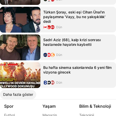
Türkan Şoray, eski eşi Cihan Ünal'ın
paylaşımına 'Vayy, bu ne yakışıklılık'
dedi
Dün
Sadri Aziz (68), kalp krizi sonrası
hastanede hayatını kaybetti
Dün
Bu hafta sinema salonlarında 6 yeni film
vizyona girecek
Dün
Daha fazla göster
Spor
Yaşam
Bilim & Teknoloji
Futbol
Magazin
Teknoloji