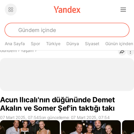
Ana Sayfa
Spor
Türkiye
Dünya
Siyaset
Günün içinden
Buradasın
Gündem
›
Yaşam
›
Acun Ilıcalı'nın düğününde Demet
Akalın ve Somer Şef'in taktığı takı
07 Mart 2025, 07:54
Son güncelleme: 07 Mart 2025, 07:54