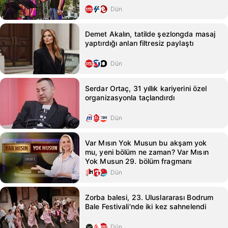
Dün
Demet Akalın, tatilde şezlongda masaj
yaptırdığı anları filtresiz paylaştı
Dün
Serdar Ortaç, 31 yıllık kariyerini özel
organizasyonla taçlandırdı
Dün
Var Mısın Yok Musun bu akşam yok
mu, yeni bölüm ne zaman? Var Mısın
Yok Musun 29. bölüm fragmanı
Dün
Zorba balesi, 23. Uluslararası Bodrum
Bale Festivali'nde iki kez sahnelendi
Dün