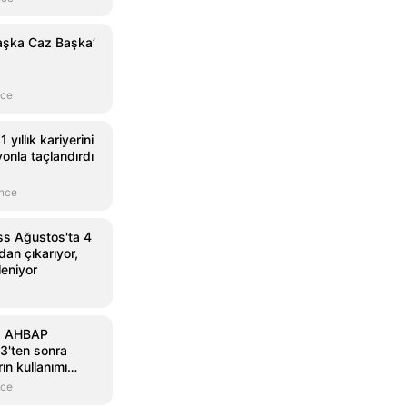
aşka Caz Başka’
nce
 yıllık kariyerini
onla taçlandırdı
önce
s Ağustos'ta 4
an çıkarıyor,
leniyor
: AHBAP
3'ten sonra
ın kullanımı
nce