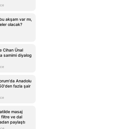
nce
bu akşam var mı,
eler olacak?
e Cihan Ünal
a samimi diyalog
nce
Çorum'da Anadolu
50'den fazla şair
nce
atilde masaj
 filtre ve dal
adan paylaştı
nce