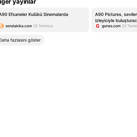
iğer yayınlar
A90 Efsaneler Kulübü Sinemalarda
A90 Pictures, sevilen
izleyiciyle buluştura
sondakika.com
22 Temmuz
gunes.com
22 Tem
Daha fazlasını göster