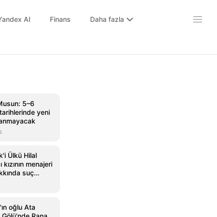
Yandex AI
Finans
Daha fazla
Musun: 5–6
arihlerinde yeni
nlanmayacak
s
'i Ülkü Hilal
ı kızının menajeri
akkında suç
ulundu! 10 yaş
k yaşıyor -
eri
ın oğlu Ata
 Gölü'nde Rana