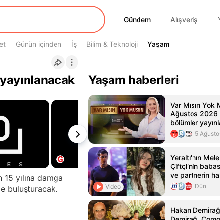
Gündem
Gündem
Alışveriş
et
Günün içinden
İş
Bilim & Teknoloji
Yaşam
Yaşam
 yayınlanacak
Yaşam haberleri
Var Mısın Yok 
Ağustos 2026 t
bölümler yayı
5 Ağusto
Yeraltı'nın Melek
Çiftçi’nin babas
ve partnerin h
n 15 yılına damga
duyurusunda b
Dün
Video
le buluşturacak.
büyük isimle aş
Magazin Haberl
Hakan Demirağ'
Demirağ, Como