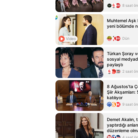
8 saat ö
Muhtemel Aşk 
yeni bölümde n
Dün
Video
Türkan Şoray v
sosyal medyad
paylaştı
2 saat ö
8 Ağustos'ta 
Şiir Akşamları: 
katılıyor
9 saat ö
Demet Akalın, t
yaptırdığı anları
düzenleme olm
4 saat ö