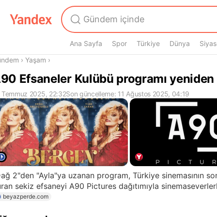
Ana Sayfa
Spor
Türkiye
Dünya
Siyas
radasın
ündem
›
Yaşam
›
90 Efsaneler Kulübü programı yeniden
 Temmuz 2025, 22:32
Son güncelleme: 11 Ağustos 2025, 04:19
ağ 2"den "Ayla"ya uzanan program, Türkiye sinemasının so
ran sekiz efsaneyi A90 Pictures dağıtımıyla sinemaseverler
beyazperde.com