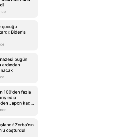
di
önce
e çocuğu
ardı: Biden'a
nce
cenazesi bugün
n ardından
anacak
nce
in 100'den fazla
riş edip
 eden Japon kadın
önce
ışlandı! Zorba'nın
m'u coşturdu!