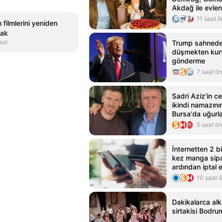
Akdağ ile evlen
11 saat 
 filmlerini yeniden
cak
muz
Trump sahned
düşmekten kurt
gönderme
7 saat ö
Sadri Aziz'in 
ikindi namazını
Bursa'da uğurl
5 saat ö
İnternetten 2 b
kez manga sipa
ardından iptal
tutuklandı
10 saat 
Dakikalarca alk
sirtakisi Bodru