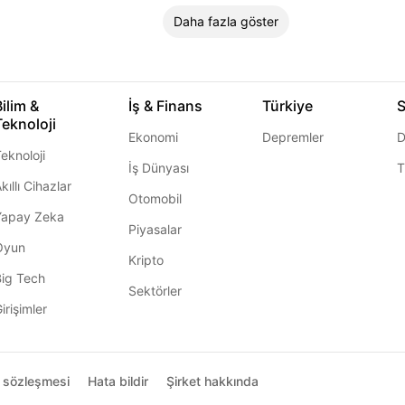
Daha fazla göster
Bilim &
İş & Finans
Türkiye
S
Teknoloji
Ekonomi
Depremler
D
eknoloji
İş Dünyası
T
kıllı Cihazlar
Otomobil
Yapay Zeka
Piyasalar
Oyun
Kripto
Big Tech
Sektörler
irişimler
ı sözleşmesi
Hata bildir
Şirket hakkında