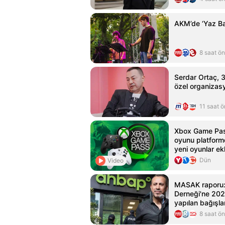
AKM’de ‘Yaz B
8 saat ö
Serdar Ortaç, 31
özel organizasy
11 saat 
Xbox Game Pas
oyunu platformd
yeni oyunlar ek
Dün
Video
MASAK raporu
Derneği'ne 202
yapılan bağışlar
inceleniyor
8 saat ö