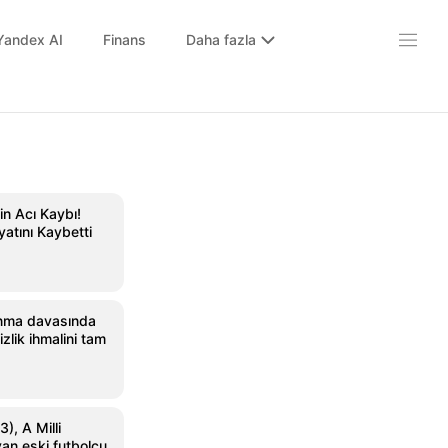
Yandex AI
Finans
Daha fazla
n Acı Kaybı!
yatını Kaybetti
anma davasında
izlik ihmalini tam
), A Milli
an eski futbolcu