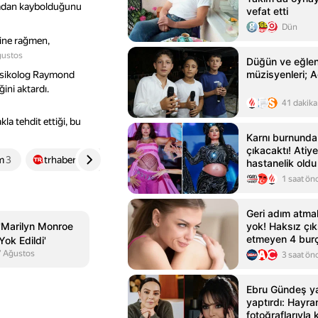
ortadan kaybolduğunu
vefat etti
Dün
rine rağmen,
ğustos
Düğün ve eğlen
müzisyenleri;
toksikolog Raymond
ini aktardı.
41 dakika
a tehdit ettiği, bu
Karnı burnund
çıkacaktı! Atiy
m
3
trhaber.com
4
aksam.com.tr
5
hastanelik oldu
1 saat ön
Geri adım atmak
: 'Marilyn Monroe
yok! Haksız çık
etmeyen 4 bur
Yok Edildi'
7 Ağustos
3 saat ön
Ebru Gündeş yar
yaptırdı: Hayra
fotoğraflarıyla k