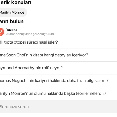
çerik konuları
Marilyn Monroe
anıt bulun
Yazeka
Arama sonuçlarına göre oluşturuldu
li tıpta otopsi süreci nasıl işler?
ne Soon Choi'nin kitabı hangi detayları içeriyor?
ymond Abernathy'nin rolü neydi?
omas Noguchi'nin kariyeri hakkında daha fazla bilgi var mı?
rilyn Monroe'nun ölümü hakkında başka teoriler nelerdir?