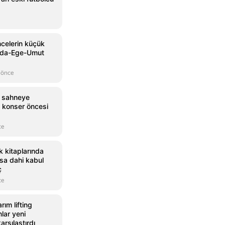
celerin küçük
 Ada-Ege-Umut
 önce
a sahneye
e konser öncesi
ce
 kitaplarında
sa dahi kabul
ç
ce
ım lifting
nlar yeni
arşılaştırdı