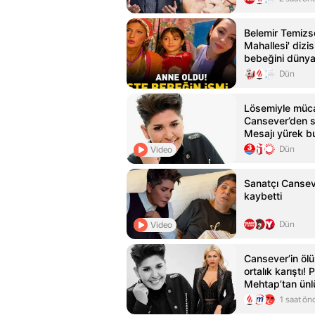
Belemir Temizs
Mahallesi' dizis
bebeğini dünya
Dün
Lösemiyle müc
Cansever’den s
Mesajı yürek b
Dün
Video
Sanatçı Cansev
kaybetti
Dün
Video
Cansever’in öl
ortalık karıştı!
Mehtap’tan ünlü
zemberek sözl
1 saat ön