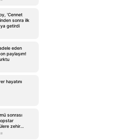
oy, 'Cennet
inden sonra ilk
ya getirdi
adele eden
on paylaşım!
urktu
er hayatını
ümü sonrası
 Popstar
lere zehir
er
ce