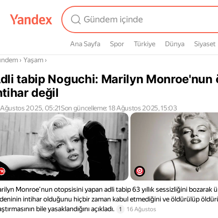
Ana Sayfa
Spor
Türkiye
Dünya
Siyaset
radasın
ündem
›
Yaşam
›
dli tabip Noguchi: Marilyn Monroe'nun
ntihar değil
 Ağustos 2025, 05:21
Son güncelleme: 18 Ağustos 2025, 15:03
rilyn Monroe’nun otopsisini yapan adli tabip 63 yıllık sessizliğini bozarak ü
deninin intihar olduğunu hiçbir zaman kabul etmediğini ve öldürülüp öldür
aştırmasının bile yasaklandığını açıkladı.
1
16 Ağustos