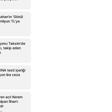
ahan'ın 'Gönül
milyon TL'ye
yıncı Taksim'de
tı, takip eden
ı
A testi içeriği
yon lira ceza
yen acı! Kerem
lpan İlhan'ı
ndı
ce