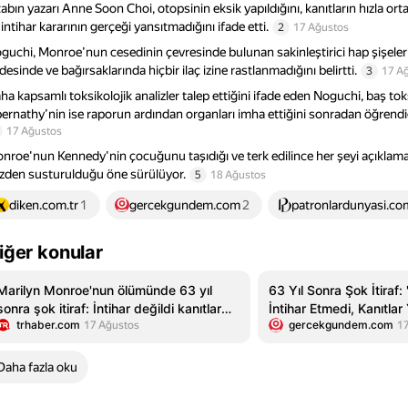
tabın yazarı Anne Soon Choi, otopsinin eksik yapıldığını, kanıtların hızla 
 intihar kararının gerçeği yansıtmadığını ifade etti.
2
17 Ağustos
guchi, Monroe’nun cesedinin çevresinde bulunan sakinleştirici hap şişele
desinde ve bağırsaklarında hiçbir ilaç izine rastlanmadığını belirtti.
3
17 A
ha kapsamlı toksikolojik analizler talep ettiğini ifade eden Noguchi, baş 
ernathy’nin ise raporun ardından organları imha ettiğini sonradan öğrendiğ
17 Ağustos
nroe'nun Kennedy'nin çocuğunu taşıdığı ve terk edilince her şeyi açıklamakl
zden susturulduğu öne sürülüyor.
5
18 Ağustos
diken.com.tr
1
gercekgundem.com
2
patronlardunyasi.co
iğer konular
Marilyn Monroe'nun ölümünde 63 yıl
63 Yıl Sonra Şok İtiraf
sonra şok itiraf: İntihar değildi kanıtlar
İntihar Etmedi, Kanıtlar 
trhaber.com
gercekgundem.com
yok edildi - TRHaber
17 Ağustos
1
Daha fazla oku