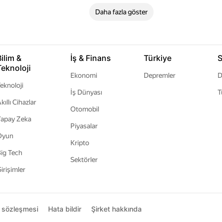
Daha fazla göster
Bilim &
İş & Finans
Türkiye
S
Teknoloji
Ekonomi
Depremler
D
eknoloji
İş Dünyası
T
kıllı Cihazlar
Otomobil
apay Zeka
Piyasalar
Oyun
Kripto
ig Tech
Sektörler
irişimler
ı sözleşmesi
Hata bildir
Şirket hakkında