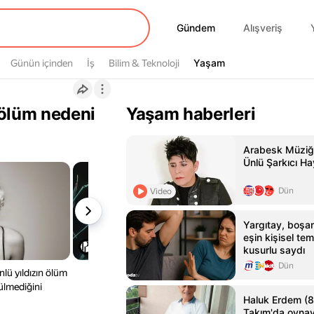
Gündem
Gündem
Alışveriş
Yaşam
Günün içinden
İş
Bilim & Teknoloji
Yaşam
 ölüm nedeni
Yaşam haberleri
Arabesk Müziği
Ünlü Şarkıcı Ha
Dün
Video
Yargıtay, boş
eşin kişisel tem
kusurlu saydı
Dün
nlü yıldızın ölüm
ülmediğini
Haluk Erdem (83
Takım'da oynay