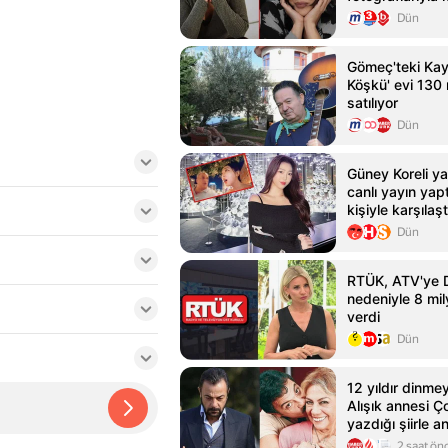
Dün
Gömeç'teki Kay
Köşkü' evi 130 
satılıyor
Dün
Güney Koreli ya
canlı yayın yap
kişiyle karşılaşt
Dün
RTÜK, ATV'ye DN
nedeniyle 8 mil
verdi
Dün
12 yıldır dinme
Alışık annesi Ço
yazdığı şiirle a
2 saat ön