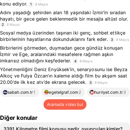
konu ediyor.
1
8 Mayıs
Adını yaşadığı şehirden alan 18 yaşındaki İzmir’in sıradan
hayatı, bir gece gelen beklenmedik bir mesajla altüst olur.
2
8 Mayıs
Sosyal medya üzerinden taşınan iki genç, sohbet ettikçe
birbirlerinin hayatlarına dokunduklarını fark eder.
3
8 Mayıs
Birbirlerini görmeden, duymadan gece gündüz konuşan
İzmir ve Ege, aralarındaki mesafelere rağmen aşkın
imkansız olmadığını keşfederler.
4
8 Mayıs
Yönetmenliğini Deniz Enyüksek’in, senaryosunu ise Beyza
Alkoç ve Fulya Özcan’ın kaleme aldığı film bu akşam saat
20.00’de ilk kez atv’de ekrana gelecek.
5
8 Mayıs
sabah.com.tr
1
egetelgraf.com
2
hurriyet.com.tr
3
Aramada video bul
Diğer konular
3391 Kilometre filmi konusu nedir, oyuncuları kimler?