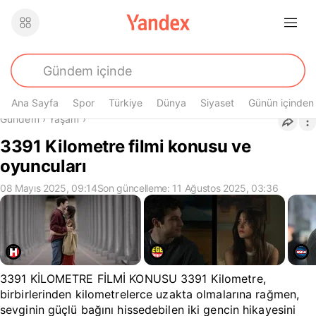
Ana Sayfa
Spor
Türkiye
Dünya
Siyaset
Günün içinden
Buradasın
Gündem
›
Yaşam
›
3391 Kilometre filmi konusu ve
oyuncuları
08 Mayıs 2025, 09:14
Son güncelleme: 11 Ağustos 2025, 03:36
3391 KİLOMETRE FİLMİ KONUSU 3391 Kilometre,
birbirlerinden kilometrelerce uzakta olmalarına rağmen,
sevginin güçlü bağını hissedebilen iki gencin hikayesini