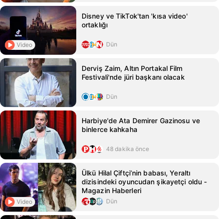
Disney ve TikTok'tan 'kısa video'
ortaklığı
Dün
Video
Derviş Zaim, Altın Portakal Film
Festivali'nde jüri başkanı olacak
Dün
Harbiye'de Ata Demirer Gazinosu ve
binlerce kahkaha
48 dakika önce
Ülkü Hilal Çiftçi’nin babası, Yeraltı
dizisindeki oyuncudan şikayetçi oldu -
Magazin Haberleri
Dün
Video