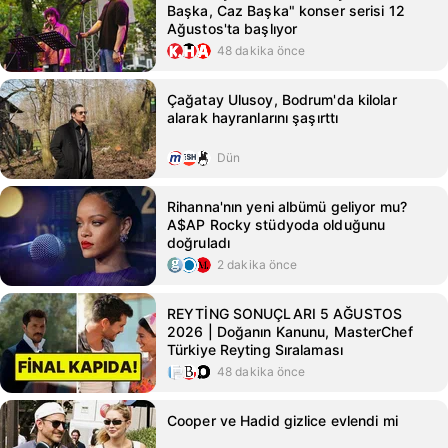
Başka, Caz Başka" konser serisi 12
Ağustos'ta başlıyor
48 dakika önce
Çağatay Ulusoy, Bodrum'da kilolar
alarak hayranlarını şaşırttı
Dün
Rihanna'nın yeni albümü geliyor mu?
A$AP Rocky stüdyoda olduğunu
doğruladı
2 dakika önce
REYTİNG SONUÇLARI 5 AĞUSTOS
2026 | Doğanın Kanunu, MasterChef
Türkiye Reyting Sıralaması
48 dakika önce
Cooper ve Hadid gizlice evlendi mi