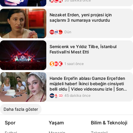
30 dakika önce
Nezaket Erden, yeni projesi için
saçlarını 3 numaraya vurdurdu
Dün
Semicenk ve Yıldız Tilbe, İstanbul
Festivali’ni Mest Etti
1 saat önce
Hande Erçel'in ablası Gamze Erçel'den
müjdeli haber! İkinci bebeğin cinsiyeti
belli oldu | Video videosunu izle | Son
Dakika Haberleri
45 dakika önce
Daha fazla göster
Spor
Yaşam
Bilim & Teknoloji
Futbol
Magazin
Teknoloji