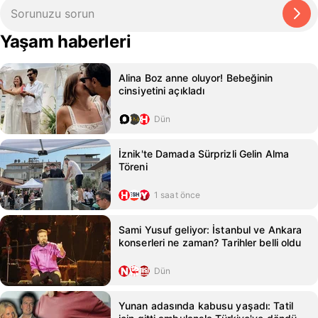
Yaşam haberleri
Alina Boz anne oluyor! Bebeğinin
cinsiyetini açıkladı
Dün
İznik'te Damada Sürprizli Gelin Alma
Töreni
1 saat önce
Sami Yusuf geliyor: İstanbul ve Ankara
konserleri ne zaman? Tarihler belli oldu
Dün
Yunan adasında kabusu yaşadı: Tatil