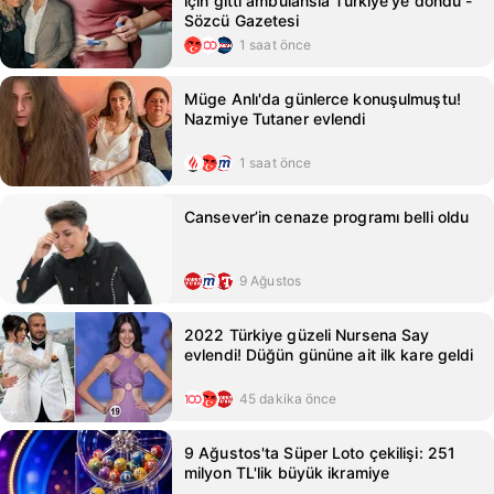
için gitti ambulansla Türkiye'ye döndü -
Sözcü Gazetesi
1 saat önce
Müge Anlı'da günlerce konuşulmuştu!
Nazmiye Tutaner evlendi
1 saat önce
Cansever’in cenaze programı belli oldu
9 Ağustos
2022 Türkiye güzeli Nursena Say
evlendi! Düğün gününe ait ilk kare geldi
45 dakika önce
9 Ağustos'ta Süper Loto çekilişi: 251
milyon TL'lik büyük ikramiye