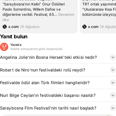
“Saraybosna’nın Kalbi” Onur Ödülleri
TRT ortak yapımınd
Paolo Sorrentino, Willem Dafoe ve
"Uluslararası Kısa F
diğerlerine verildi. Festival, 65
…
Devamını
bölümünde izleyiciy
oku
x.com
25 Ağustos
x.com
19 Ağust
Yanıt bulun
Yazeka
Arama sonuçlarına göre oluşturuldu
Angelina Jolie'nin Bosna Hersek'teki etkisi nedir?
Robert de Niro'nun festivaldeki rolü neydi?
Festivalde ödül alan Türk filmleri hangileridir?
Nuri Bilge Ceylan'ın festivaldeki başarısı nasıldı?
Saraybosna Film Festivali'nin tarihi nasıl başladı?