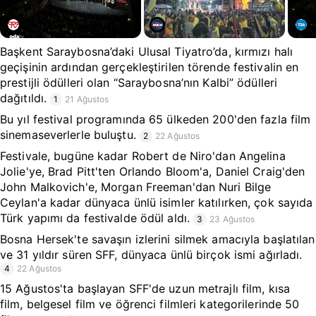
Başkent Saraybosna’daki Ulusal Tiyatro’da, kırmızı halı
geçişinin ardından gerçekleştirilen törende festivalin en
prestijli ödülleri olan “Saraybosna’nın Kalbi” ödülleri
dağıtıldı.
1
21 Ağustos
Bu yıl festival programında 65 ülkeden 200'den fazla film
sinemaseverlerle buluştu.
2
22 Ağustos
Festivale, bugüne kadar Robert de Niro'dan Angelina
Jolie'ye, Brad Pitt'ten Orlando Bloom'a, Daniel Craig'den
John Malkovich'e, Morgan Freeman'dan Nuri Bilge
Ceylan'a kadar dünyaca ünlü isimler katılırken, çok sayıda
Türk yapımı da festivalde ödül aldı.
3
23 Ağustos
Bosna Hersek'te savaşın izlerini silmek amacıyla başlatılan
ve 31 yıldır süren SFF, dünyaca ünlü birçok ismi ağırladı.
4
22 Ağustos
15 Ağustos'ta başlayan SFF'de uzun metrajlı film, kısa
film, belgesel film ve öğrenci filmleri kategorilerinde 50