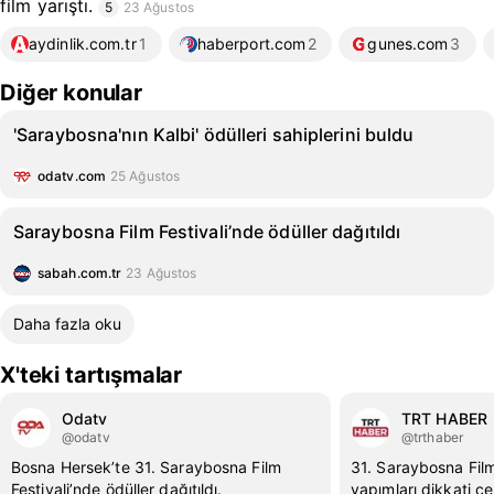
film yarıştı.
5
23 Ağustos
aydinlik.com.tr
1
haberport.com
2
gunes.com
3
Diğer konular
'Saraybosna'nın Kalbi' ödülleri sahiplerini buldu
odatv.com
25 Ağustos
Saraybosna Film Festivali’nde ödüller dağıtıldı
sabah.com.tr
23 Ağustos
Daha fazla oku
X'teki tartışmalar
Odatv
TRT HABER
@odatv
@trthaber
Bosna Hersek’te 31. Saraybosna Film
31. Saraybosna Film
Festivali’nde ödüller dağıtıldı.
yapımları dikkati çe