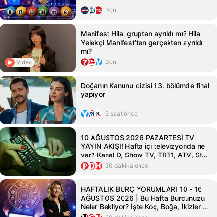
Dün
Manifest Hilal gruptan ayrıldı mı? Hilal
Yelekçi Manifest’ten gerçekten ayrıldı
mı?
Dün
Video
Doğanın Kanunu dizisi 13. bölümde final
yapıyor
3 saat önce
10 AĞUSTOS 2026 PAZARTESİ TV
YAYIN AKIŞI! Hafta içi televizyonda ne
var? Kanal D, Show TV, TRT1, ATV, Star
TV, Now TV, TV8 yayın akışı
30 dakika önce
HAFTALIK BURÇ YORUMLARI 10 - 16
AĞUSTOS 2026 | Bu Hafta Burcunuzu
Neler Bekliyor? İşte Koç, Boğa, İkizler ve
Diğer Burç Yorumları