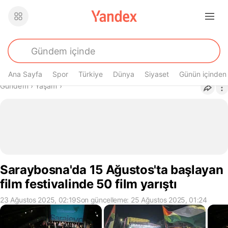
Ana Sayfa
Spor
Türkiye
Dünya
Siyaset
Günün içinden
Buradasın
Gündem
›
Yaşam
›
Saraybosna'da 15 Ağustos'ta başlayan
film festivalinde 50 film yarıştı
23 Ağustos 2025, 02:19
Son güncelleme: 25 Ağustos 2025, 01:24