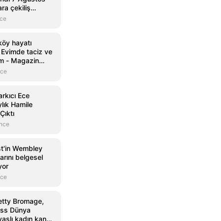
a çekiliş
ma ekranı
nce
köy hayatı
Evimde taciz ve
um - Magazin
gazin
nce
rkıcı Ece
ylık Hamile
Çıktı
önce
st'in Wembley
larını belgesel
yor
nce
etty Bromage,
ess Dünya
aşlı kadın kanat