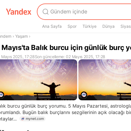
Ana Sayfa
Spor
Türkiye
Dünya
Siyas
radasın
ündem
›
Yaşam
›
 Mayıs'ta Balık burcu için günlük burç
 Mayıs 2025, 17:28
Son güncelleme: 02 Mayıs 2025, 17:28
lık burcu günlük burç yorumu. 5 Mayıs Pazartesi, astrologl
rumlandı. Bugün balık burçlarını sezgilerinin açık olacağı bir
taylar...
mynet.com