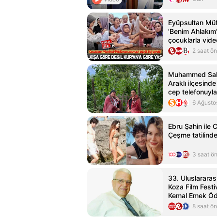
Eyüpsultan Müf
'Benim Ahlakım'
çocuklarla vide
2 saat ö
Muhammed Sala
Araklı ilçesind
cep telefonuyla
6 Ağusto
Ebru Şahin ile
Çeşme tatilinde
3 saat ö
33. Uluslararas
Koza Film Festi
Kemal Emek Ödü
Sahipleri Açıkl
8 saat ö