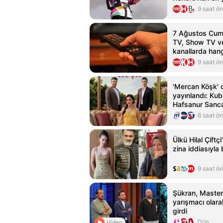
yürüyüşçüsüne 
9 saat ö
7 Ağustos Cuma
TV, Show TV ve
kanallarda han
9 saat ö
'Mercan Köşk' di
yayınlandı: Kub
Hafsanur Sanc
Bertan Asllani
6 saat ö
Ülkü Hilal Çiftç
zina iddiasıyl
9 saat ö
Şükran, Master
yarışmacı olar
girdi
Dün
Video