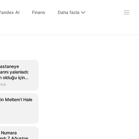
Yandex AI
Finans
Daha fazla
hastaneye
arını yalanladı:
 olduğu için
'
önce
in Meltem'i Hale
n Numara
andı 7 Ağustos