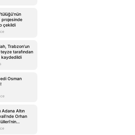
tülüğü'nün
 projesinde
o çekildi
nce
h, Trabzon'un
e teyze tarafından
 kaydedildi
s
 Cedi Osman
!
nce
ı Adana Altın
vali'nde Orhan
lleri’nin
andı
nce