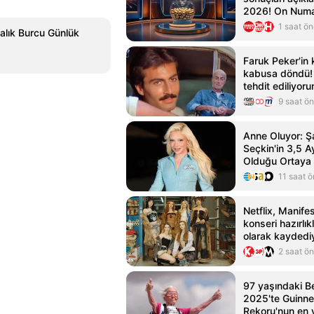
2026! On Numar
sonucu sorgula
1 saat ö
alık Burcu Günlük
Faruk Peker'in 
kabusa döndü! 
tehdit ediliyor
Haber - HT Ma
9 saat ö
Anne Oluyor: Şa
Seçkin'in 3,5 A
Olduğu Ortaya 
11 saat 
Netflix, Manife
konseri hazırlık
olarak kaydedi
2 saat ö
97 yaşındaki B
2025'te Guinn
Rekoru'nun en y