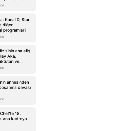
sahip oldu
nce
: Kanal D, Star
 diğer
gi programlar?
nce
zisinin ana afişi
ilay Aka,
aktutan ve
nce
i'nin annesinden
a boşanma davası
nce
Chef'te 18.
ak ana kadroya