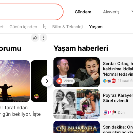
Gündem
Gündem
Alışveriş
et
Günün içinden
İş
Bilim & Teknoloji
Yaşam
Yaşam
 yorumu
Yaşam haberleri
Serdar Ortaç, 
kaldırılma iddial
'Normal tedavim
hastanedeydim
11 saat 
Video
Poyraz Karayel'
Sürel evlendi
ar tarafından
Dün
 gün bekliyor. İşte
Son dakika: O
sonuçları açıkl