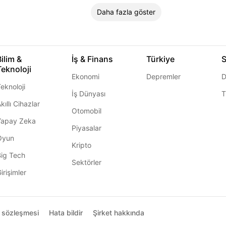
Daha fazla göster
Bilim &
İş & Finans
Türkiye
S
Teknoloji
Ekonomi
Depremler
D
eknoloji
İş Dünyası
T
kıllı Cihazlar
Otomobil
Yapay Zeka
Piyasalar
Oyun
Kripto
Big Tech
Sektörler
irişimler
ı sözleşmesi
Hata bildir
Şirket hakkında