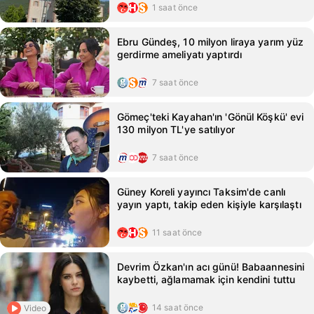
1 saat önce
Ebru Gündeş, 10 milyon liraya yarım yüz
gerdirme ameliyatı yaptırdı
7 saat önce
Gömeç'teki Kayahan'ın 'Gönül Köşkü' evi
130 milyon TL'ye satılıyor
7 saat önce
Güney Koreli yayıncı Taksim'de canlı
yayın yaptı, takip eden kişiyle karşılaştı
11 saat önce
Devrim Özkan'ın acı günü! Babaannesini
kaybetti, ağlamamak için kendini tuttu
14 saat önce
Video