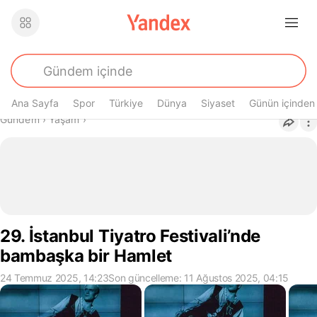
Ana Sayfa
Spor
Türkiye
Dünya
Siyaset
Günün içinden
Buradasın
Gündem
›
Yaşam
›
29. İstanbul Tiyatro Festivali’nde
bambaşka bir Hamlet
24 Temmuz 2025, 14:23
Son güncelleme: 11 Ağustos 2025, 04:15