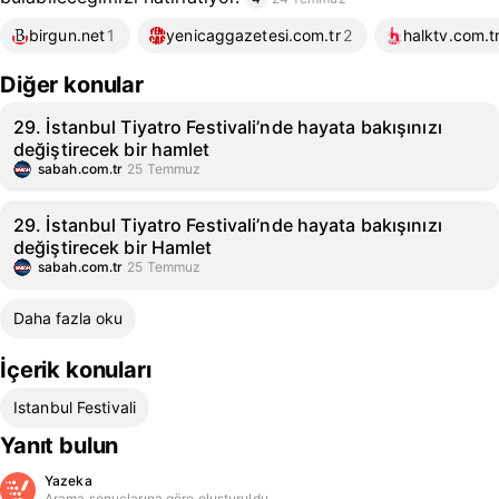
birgun.net
1
yenicaggazetesi.com.tr
2
halktv.com.t
Diğer konular
29. İstanbul Tiyatro Festivali’nde hayata bakışınızı
değiştirecek bir hamlet
sabah.com.tr
25 Temmuz
29. İstanbul Tiyatro Festivali’nde hayata bakışınızı
değiştirecek bir Hamlet
sabah.com.tr
25 Temmuz
Daha fazla oku
İçerik konuları
Istanbul Festivali
Yanıt bulun
Yazeka
Arama sonuçlarına göre oluşturuldu