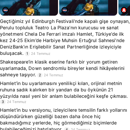
Geçtiğimiz yıl Edinburgh Festivali’nde kapalı gişe oynayan,
Perulu topluluk Teatro La Plaza’nın kurucusu ve sanat
yönetmeni Chela De Ferrari imzalı Hamlet, Türkiye’de ilk
kez 24-25 Ekim’de Harbiye Muhsin Ertuğrul Sahnesi’nde
DenizBank’ın Erişilebilir Sanat Partnerliğinde izleyiciyle
buluşacak.
1
24 Temmuz
Shakespeare’in klasik eserine farklı bir yorum getiren
uyarlamada, Down sendromlu bireyler kendi hikâyelerini
sahneye taşıyor.
2
24 Temmuz
Hamlet’in bu uyarlamasını yenilikçi kılan, orijinal metnin
ruhuna sadık kalırken bir yandan da bu öykünün 21
yüzyılda nasıl yeni bir anlam bulabileceğini keşfe çıkması.
3
24 Temmuz
Hamlet’in bu versiyonu, izleyicilere temsilin farklı yollarını
düşündürürken güzelliği bazen daha önce hiç
bakmadığımız yerlerde, hiç görmediğimiz biçimlerde
bulabileceğimizi hatırlatıyor.
4
24 Temmuz