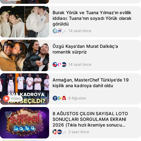
Burak Yörük ve Tuana Yılmaz'ın evlilik
iddiası: Tuana'nın soyadı Yörük olarak
görüldü
14 saat önce
Özgü Kaya'dan Murat Dalkılıç'a
romantik sürpriz
14 saat önce
Armağan, MasterChef Türkiye'de 19
kişilik ana kadroya dahil oldu
6 Ağustos
Video
8 AĞUSTOS ÇILGIN SAYISAL LOTO
SONUÇLARI SORGULAMA EKRANI
2026 (Tıkla hızlı ikramiye sonucu
sorgulama ekranı) || Milli Piyango Online
2 saat önce
Çılgın Sayısal Loto sonuçları açıklandı!