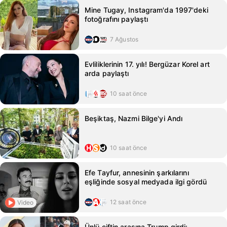
İşte Sayısal Loto'da kazanan numaralar
Mine Tugay, Instagram'da 1997'deki
listesi...
fotoğrafını paylaştı
7 Ağustos
Evliliklerinin 17. yılı! Bergüzar Korel art
arda paylaştı
10 saat önce
Beşiktaş, Nazmi Bilge'yi Andı
10 saat önce
Efe Tayfur, annesinin şarkılarını
eşliğinde sosyal medyada ilgi gördü
12 saat önce
Video
Ünlü çiftin arasına Trump girdi: