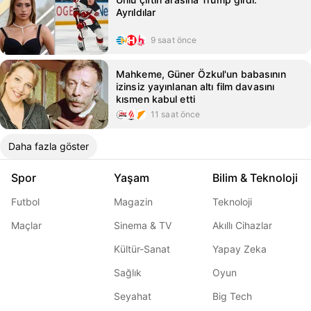
Ayrıldılar
9 saat önce
Mahkeme, Güner Özkul'un babasının
izinsiz yayınlanan altı film davasını
kısmen kabul etti
11 saat önce
Daha fazla göster
Spor
Yaşam
Bilim & Teknoloji
Futbol
Magazin
Teknoloji
Maçlar
Sinema & TV
Akıllı Cihazlar
Kültür-Sanat
Yapay Zeka
Sağlık
Oyun
Seyahat
Big Tech