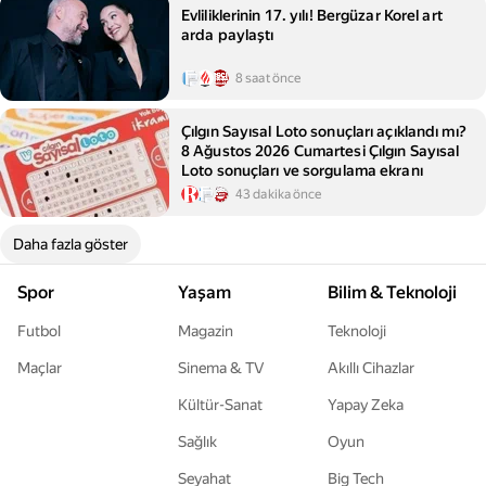
Evliliklerinin 17. yılı! Bergüzar Korel art
arda paylaştı
8 saat önce
Çılgın Sayısal Loto sonuçları açıklandı mı?
8 Ağustos 2026 Cumartesi Çılgın Sayısal
Loto sonuçları ve sorgulama ekranı
43 dakika önce
Daha fazla göster
Spor
Yaşam
Bilim & Teknoloji
Futbol
Magazin
Teknoloji
Maçlar
Sinema & TV
Akıllı Cihazlar
Kültür-Sanat
Yapay Zeka
Sağlık
Oyun
Seyahat
Big Tech