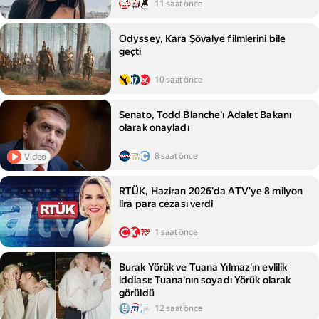
11 saat önce
Odyssey, Kara Şövalye filmlerini bile
geçti
10 saat önce
Senato, Todd Blanche'ı Adalet Bakanı
olarak onayladı
8 saat önce
Video
RTÜK, Haziran 2026'da ATV'ye 8 milyon
lira para cezası verdi
1 saat önce
Burak Yörük ve Tuana Yılmaz'ın evlilik
iddiası: Tuana'nın soyadı Yörük olarak
görüldü
12 saat önce