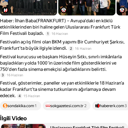
Haber: İlhan Baba(FRANKFURT) – Avrupa'daki en köklü
etkinliklerinden biri haline gelen Uluslararası Frankfurt Türk
Film Festivali başladı.
1
16 Haziran
Festivalin açılış filmi olan BKM yapımı Bir Cumhuriyet Şarkısı,
Frankfurt’ta büyük ilgiyle izlendi.
2
16 Haziran
Festival kurucusu ve başkanı Hüseyin Sıtkı, sınırlı imkânlarla
başladıkları yolda 1000'in üzerinde film gösterdiklerini ve
750'den fazla sinema emekçisi ağırladıklarını belirtti.
3
16 Haziran
Festival, gösterimler, paneller ve yan etkinliklerle 18 Haziran’a
kadar Frankfurt’ta sinema tutkunlarını ağırlamaya devam
edecek.
4
15 Haziran
sondakika.com
1
sokgazetesi.com.tr
2
habererk.com
3
İlgili Video
Uluslararası Frankfurt Türk Film Festivali