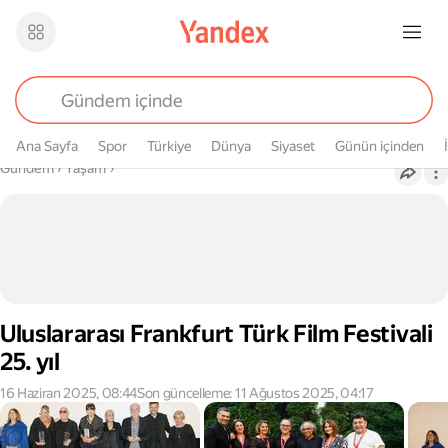
Ana Sayfa
Spor
Türkiye
Dünya
Siyaset
Günün içinden
Buradasın
Gündem
›
Yaşam
›
Uluslararası Frankfurt Türk Film Festivali
25. yıl
16 Haziran 2025, 08:44
Son güncelleme: 11 Ağustos 2025, 04:17