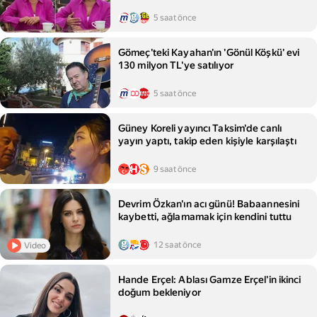
5 saat önce
Gömeç'teki Kayahan'ın 'Gönül Köşkü' evi
130 milyon TL'ye satılıyor
5 saat önce
Güney Koreli yayıncı Taksim'de canlı
yayın yaptı, takip eden kişiyle karşılaştı
9 saat önce
Devrim Özkan'ın acı günü! Babaannesini
kaybetti, ağlamamak için kendini tuttu
12 saat önce
Video
Hande Erçel: Ablası Gamze Erçel'in ikinci
doğum bekleniyor