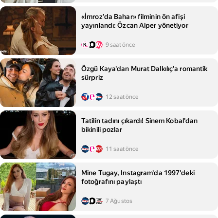
«İmroz’da Bahar» filminin ön afişi
yayınlandı: Özcan Alper yönetiyor
9 saat önce
Özgü Kaya'dan Murat Dalkılıç'a romantik
sürpriz
12 saat önce
Tatilin tadını çıkardı! Sinem Kobal'dan
bikinili pozlar
11 saat önce
Mine Tugay, Instagram'da 1997'deki
fotoğrafını paylaştı
7 Ağustos