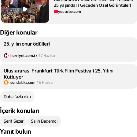
25 yaşında! I Geceden Özel Görüntüler!
youtube.com
Diğer konular
25. yılın onur ödülleri
hurriyet.com.tr
17 Haziran
Uluslararası Frankfurt Türk Film Festivali 25. Yılını
Kutluyor
sondakika.com
16 Haziran
Daha fazla oku
İçerik konuları
Şerif Sezer
Salih Bademci
Yanıt bulun