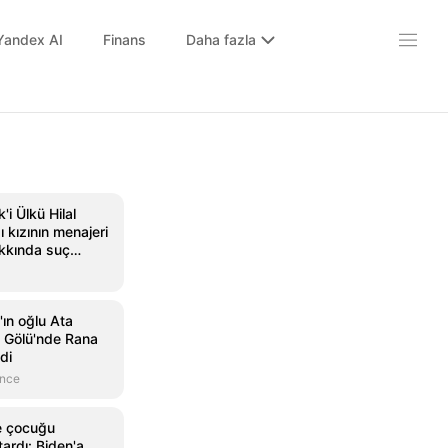
Yandex AI
Finans
Daha fazla
'i Ülkü Hilal
ı kızının menajeri
akkında suç
ulundu! 10 yaş
k yaşıyor -
eri
ın oğlu Ata
 Gölü'nde Rana
di
önce
e çocuğu
ardı: Biden'a