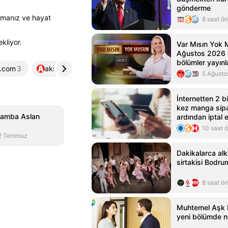
gönderme
armanız ve hayat
8 saat ö
kliyor.
Var Mısın Yok 
Ağustos 2026 t
bölümler yayı
.com
3
aksam.com.tr
4
5 Ağusto
İnternetten 2 b
kez manga sipa
amba Aslan
ardından iptal
tutuklandı
10 saat 
2 Temmuz
Dakikalarca alk
sirtakisi Bodru
8 saat ö
Muhtemel Aşk 
yeni bölümde n