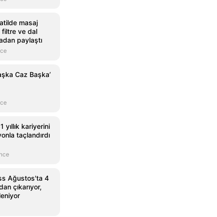
atilde masaj
 filtre ve dal
adan paylaştı
nce
aşka Caz Başka’
nce
 yıllık kariyerini
onla taçlandırdı
önce
s Ağustos'ta 4
an çıkarıyor,
leniyor