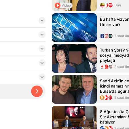
Dün
Video
Bu hafta vizyo
filmler var?
7 saat ö
Türkan Şoray v
sosyal medyad
paylaştı
2 saat ö
Sadri Aziz'in 
ikindi namazını
Bursa'da uğurl
5 saat ö
8 Ağustos'ta 
Şiir Akşamları: 
katılıyor
9 saat ö