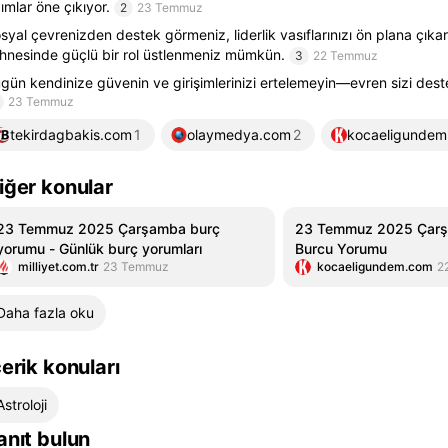
ımlar öne çıkıyor.
2
23 Temmuz
syal çevrenizden destek görmeniz, liderlik vasıflarınızı ön plana çık
hnesinde güçlü bir rol üstlenmeniz mümkün.
3
22 Temmuz
gün kendinize güvenin ve girişimlerinizi ertelemeyin—evren sizi deste
23 Temmuz
tekirdagbakis.com
1
olaymedya.com
2
kocaeligundem
iğer konular
23 Temmuz 2025 Çarşamba burç
23 Temmuz 2025 Çarş
yorumu - Günlük burç yorumları
Burcu Yorumu
milliyet.com.tr
23 Temmuz
kocaeligundem.com
2
Daha fazla oku
çerik konuları
Astroloji
anıt bulun