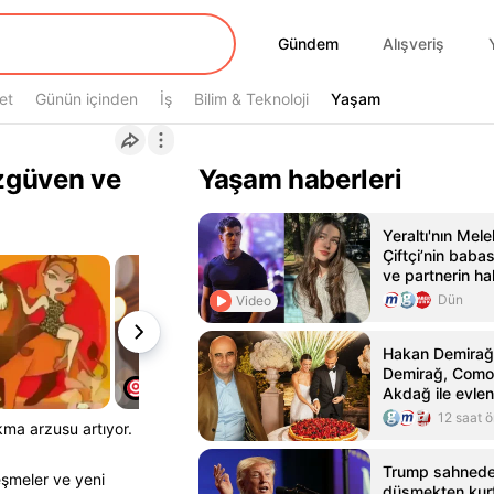
Gündem
Gündem
Alışveriş
et
Günün içinden
İş
Bilim & Teknoloji
Yaşam
Yaşam
özgüven ve
Yaşam haberleri
Yeraltı'nın Melek
Çiftçi’nin babas
ve partnerin h
duyurusunda b
Dün
Video
büyük isimle aş
Magazin Haberl
Hakan Demirağ'
Demirağ, Como
Akdağ ile evlen
12 saat 
kma arzusu artıyor.
Trump sahned
eşmeler ve yeni
düşmekten kurt