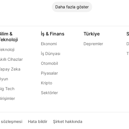
Daha fazla göster
Bilim &
İş & Finans
Türkiye
S
Teknoloji
Ekonomi
Depremler
D
eknoloji
İş Dünyası
T
kıllı Cihazlar
Otomobil
Yapay Zeka
Piyasalar
Oyun
Kripto
Big Tech
Sektörler
irişimler
ı sözleşmesi
Hata bildir
Şirket hakkında