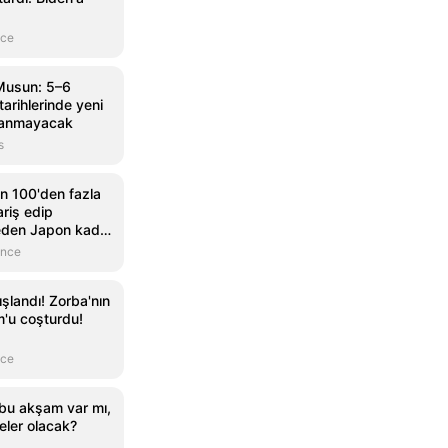
nce
Musun: 5–6
arihlerinde yeni
nlanmayacak
s
in 100'den fazla
riş edip
 eden Japon kadın
önce
ışlandı! Zorba'nın
m'u coşturdu!
nce
bu akşam var mı,
eler olacak?