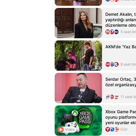
Demet Akalın, t
yaptırdığı anları
düzenleme olm
5 saat ö
AKM’de ‘Yaz B
8 saat ö
Serdar Ortaç, 31
özel organizasy
11 saat 
Xbox Game Pas
oyunu platformd
yeni oyunlar ek
Dün
Video