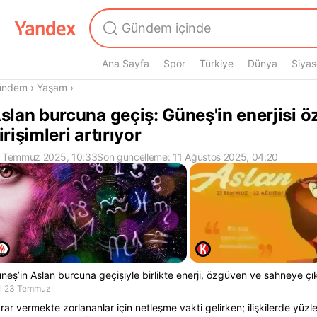
Ana Sayfa
Spor
Türkiye
Dünya
Siyas
radasın
ündem
›
Yaşam
›
slan burcuna geçiş: Güneş'in enerjisi 
irişimleri artırıyor
 Temmuz 2025, 10:33
Son güncelleme: 11 Ağustos 2025, 04:20
neş’in Aslan burcuna geçişiyle birlikte enerji, özgüven ve sahneye çı
23 Temmuz
rar vermekte zorlananlar için netleşme vakti gelirken; ilişkilerde yüzl