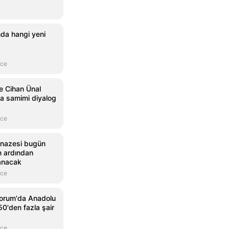
nda hangi yeni
nce
e Cihan Ünal
a samimi diyalog
nce
cenazesi bugün
n ardından
anacak
nce
Çorum'da Anadolu
50'den fazla şair
nce