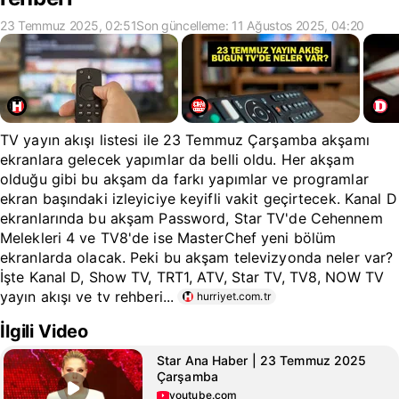
23 Temmuz 2025, 02:51
Son güncelleme: 11 Ağustos 2025, 04:20
TV yayın akışı listesi ile 23 Temmuz Çarşamba akşamı
ekranlara gelecek yapımlar da belli oldu. Her akşam
olduğu gibi bu akşam da farkı yapımlar ve programlar
ekran başındaki izleyiciye keyifli vakit geçirtecek. Kanal D
ekranlarında bu akşam Password, Star TV'de Cehennem
Melekleri 4 ve TV8'de ise MasterChef yeni bölüm
ekranlarda olacak. Peki bu akşam televizyonda neler var?
İşte Kanal D, Show TV, TRT1, ATV, Star TV, TV8, NOW TV
yayın akışı ve tv rehberi...
hurriyet.com.tr
İlgili Video
Star Ana Haber | 23 Temmuz 2025
Çarşamba
youtube.com