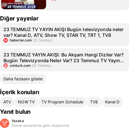
Diğer yayınlar
23 TEMMUZ TV YAYIN AKIŞI Bugün televizyonda neler
var? Kanal D, ATV, Show TV, STAR TV, TRT 1, TV8
haberler.com
23 Temmuz
23 TEMMUZ YAYIN AKIŞI: Bu Akşam Hangi Diziler Var?
Bugün Televizyonda Neler Var? 23 Temmuz TV Yayın
Akışı Listesi
cnnturk.com
23 Temmuz
Daha fazlasını göster
İçerik konuları
ATV
NOW TV
TV Program Schedule
TV8
Kanal D
Yanıt bulun
Yazeka
Arama sonuçlarına göre oluşturuldu