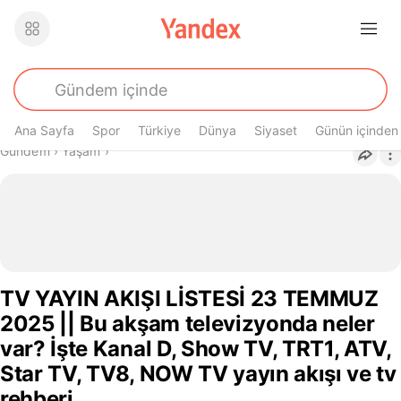
Ana Sayfa
Spor
Türkiye
Dünya
Siyaset
Günün içinden
Buradasın
Gündem
›
Yaşam
›
TV YAYIN AKIŞI LİSTESİ 23 TEMMUZ
2025 || Bu akşam televizyonda neler
var? İşte Kanal D, Show TV, TRT1, ATV,
Star TV, TV8, NOW TV yayın akışı ve tv
rehberi