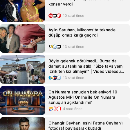
konser verdi
10 saat önce
Aylin Saruhan, Mikonos'ta teknede
düşüp omuz kırığı geçirdi
13 saat önce
Böyle gelenek görülmedi.. Bursa'da
damat su tankına atıldı "Size tavsiyem,
İznik'ten kız almayın" | Video videosunu
izle | Son Dakika Haberleri
13 saat önce
On Numara sonuçları bekleniyor! 10
Ağustos MPİ Online ile On Numara
sonuçları açıklandı mı?
4 saat önce
Cihangir Ceyhan, eşini Fatma Ceyhan'ı
fotoğraf paylaşarak kutladı