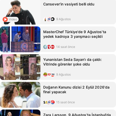
Cansever’in vasiyeti belli oldu
9 Ağustos
Video
MasterChef Türkiye'de 9 Ağustos'ta
yedek kadroya 3 yarışmacı seçildi
14 saat önce
Yunanistan Seda Sayan'ı da çaldı:
Vitrinde görenler şoke oldu
9 Ağustos
Doğanın Kanunu dizisi 2 Eylül 2026'da
final yapacak
15 saat önce
Zara Larsson, 9 Ağustos'ta İstanbul'da