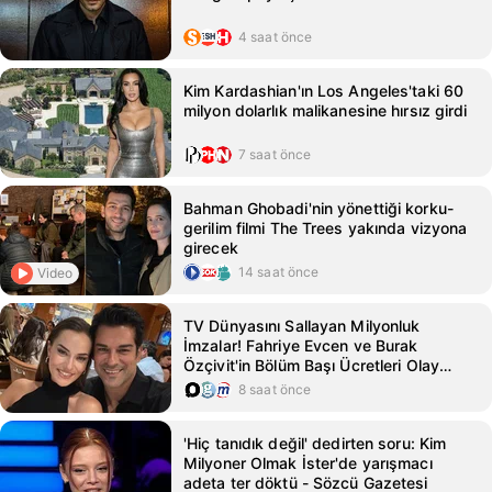
4 saat önce
Kim Kardashian'ın Los Angeles'taki 60
milyon dolarlık malikanesine hırsız girdi
7 saat önce
Bahman Ghobadi'nin yönettiği korku-
gerilim filmi The Trees yakında vizyona
girecek
14 saat önce
Video
TV Dünyasını Sallayan Milyonluk
İmzalar! Fahriye Evcen ve Burak
Özçivit'in Bölüm Başı Ücretleri Olay
Oldu
8 saat önce
'Hiç tanıdık değil' dedirten soru: Kim
Milyoner Olmak İster'de yarışmacı
adeta ter döktü - Sözcü Gazetesi