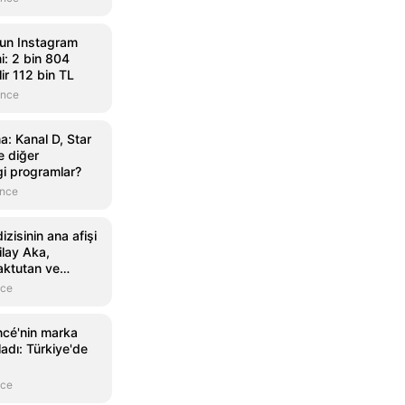
un Instagram
i: 2 bin 804
ir 112 bin TL
önce
: Kanal D, Star
 diğer
gi programlar?
önce
zisinin ana afişi
ilay Aka,
aktutan ve
nce
ncé'nin marka
ladı: Türkiye'de
nce