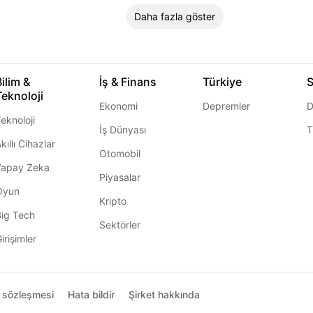
Daha fazla göster
Bilim &
İş & Finans
Türkiye
S
Teknoloji
Ekonomi
Depremler
D
eknoloji
İş Dünyası
T
kıllı Cihazlar
Otomobil
Yapay Zeka
Piyasalar
Oyun
Kripto
Big Tech
Sektörler
irişimler
ı sözleşmesi
Hata bildir
Şirket hakkında