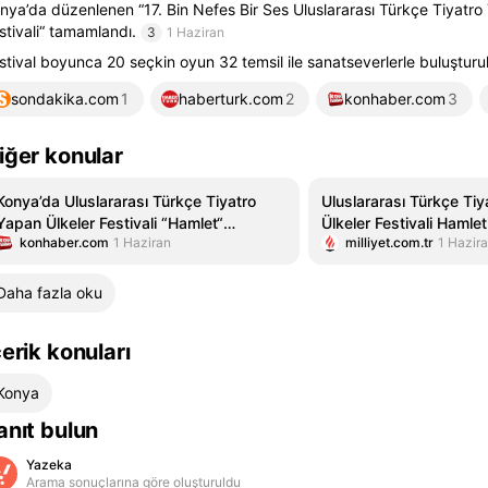
nya’da düzenlenen “17. Bin Nefes Bir Ses Uluslararası Türkçe Tiyatro
stivali“ tamamlandı.
3
1 Haziran
stival boyunca 20 seçkin oyun 32 temsil ile sanatseverlerle buluşturu
sondakika.com
1
haberturk.com
2
konhaber.com
3
iğer konular
Konya’da Uluslararası Türkçe Tiyatro
Uluslararası Türkçe Ti
Yapan Ülkeler Festivali “Hamlet“
Ülkeler Festivali Hamle
konhaber.com
1 Haziran
milliyet.com.tr
1 Hazir
oyunuyla sona erdi
erdi
Daha fazla oku
çerik konuları
Konya
anıt bulun
Yazeka
Arama sonuçlarına göre oluşturuldu