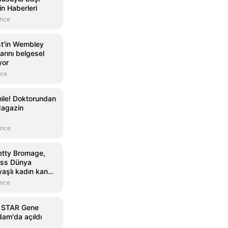
n Haberleri
önce
st'in Wembley
larını belgesel
yor
nce
ile! Doktorundan
Magazin
önce
etty Bromage,
ess Dünya
aşlı kadın kanat
sahip oldu
önce
n STAR Gene
dam'da açıldı