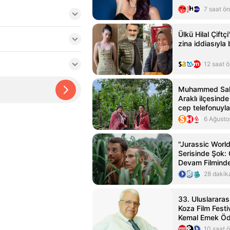
7 saat ö
Ülkü Hilal Çiftç
zina iddiasıyl
12 saat 
Muhammed Sala
Araklı ilçesind
cep telefonuyla
6 Ağusto
"Jurassic World
Serisinde Şok:
Devam Filminde
28 dakik
33. Uluslararas
Koza Film Festi
Kemal Emek Ödü
Sahipleri Açıkl
10 saat 