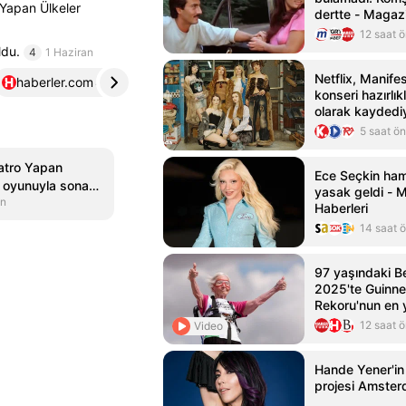
 Yapan Ülkeler
dertte - Magazi
12 saat 
ldu.
4
1 Haziran
Netflix, Manife
haberler.com
4
konseri hazırlık
olarak kaydedi
5 saat ö
yatro Yapan
Ece Seçkin ham
t oyunuyla sona
yasak geldi - 
an
Haberleri
14 saat 
97 yaşındaki B
2025'te Guinn
Rekoru'nun en y
yürüyüşçüsüne 
12 saat 
Video
Hande Yener'i
projesi Amster