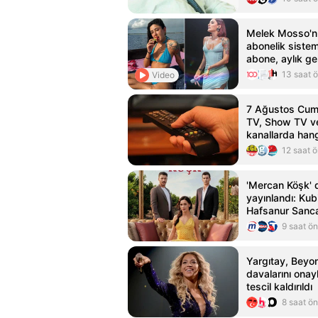
Melek Mosso'n
abonelik sistem
abone, aylık gel
13 saat 
Video
7 Ağustos Cuma
TV, Show TV ve
kanallarda han
12 saat 
'Mercan Köşk' di
yayınlandı: Kub
Hafsanur Sanc
Bertan Asllani
9 saat ö
Yargıtay, Beyo
davalarını onay
tescil kaldırıldı
8 saat ö