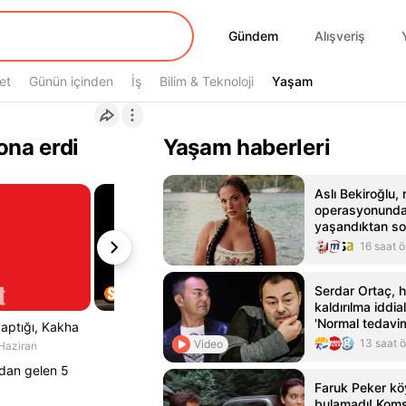
Gündem
Gündem
Alışveriş
et
Günün içinden
İş
Bilim & Teknoloji
Yaşam
Yaşam
ona erdi
Yaşam haberleri
Aslı Bekiroğlu,
operasyonunda
yaşandıktan so
ameliyat olaca
16 saat 
Serdar Ortaç, 
kaldırılma iddial
'Normal tedavim
yaptığı, Kakha
hastanedeydim
13 saat 
Video
Haziran
'dan gelen 5
Faruk Peker kö
bulamadı! Komş