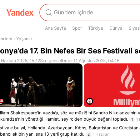
Ana Sayfa
Spor
Türkiye
Dünya
Siyas
radasın
ündem
›
Yaşam
›
onya'da 17. Bin Nefes Bir Ses Festivali s
 Haziran 2025, 15:12
Son güncelleme: 11 Ağustos 2025, 04:16
lliam Shakespeare'in yazdığı, söz ve müziğini Sandro Nikoladze'nin 
kuradze'nin yönettiği Hamlet, seyirciden büyük beğeni topladı.
1
1 
stivale bu yıl, Hollanda, Azerbaycan, Kıbrıs, Bulgaristan ve Gürcistan
bancı ekibin yanı sıra 13 yerli grup katıldı.
2
1 Haziran