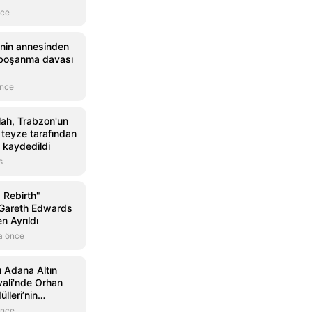
nce
i'nin annesinden
a boşanma davası
önce
h, Trabzon'un
e teyze tarafından
 kaydedildi
s
 Rebirth"
 Gareth Edwards
n Ayrıldı
a önce
ı Adana Altın
vali'nde Orhan
lleri’nin
andı
önce