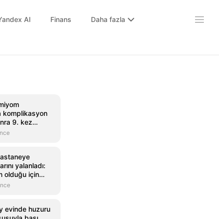
Yandex AI
Finans
Daha fazla
 miyom
 komplikasyon
nra 9. kez
k
önce
hastaneye
arını yalanladı:
 olduğu için
'
önce
y evinde huzuru
usuyla başı