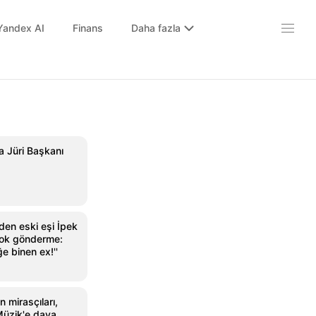
Yandex AI
Finans
Daha fazla
da Jüri Başkanı
den eski eşi İpek
 şok gönderme:
ğe binen ex!''
 mirasçıları,
Müzik'e dava