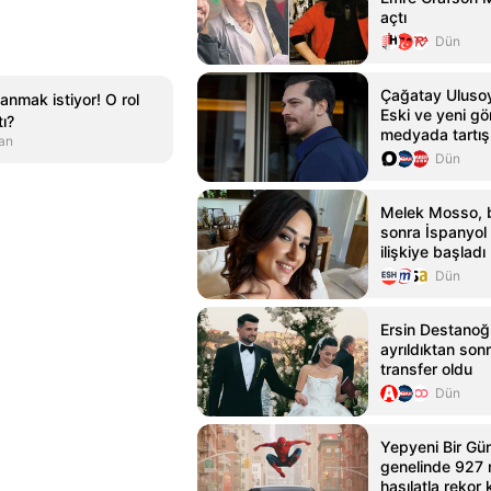
açtı
Dün
Çağatay Ulusoy'
 anmak istiyor! O rol
Eski ve yeni gö
tı?
medyada tartışı
an
Dün
Melek Mosso, 
sonra İspanyol 
ilişkiye başladı
Dün
Ersin Destanoğl
ayrıldıktan sonr
transfer oldu
Dün
Yepyeni Bir Gün
genelinde 927 
hasılatla rekor k