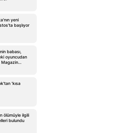
a'nın yeni
tos'ta başlıyor
i’nin babası,
deki oyuncudan
 - Magazin
k'tan 'kısa
 ölümüyle ilgili
lleri bulundu