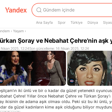
Ana Sayfa
Spor
Türkiye
Dünya
Siyas
radasın
ündem
›
Yaşam
›
ürkan Şoray ve Nebahat Çehre'nin aşk y
 Nisan 2025, 12:24
Son güncelleme: 16 Nisan 2025, 12:24
şilçam’ın iki ünlü ve bir o kadar da güzel yetenekli oyuncu
bahat Çehre! Yıllar önce Nebahat Çehre ve Türkan Şoray’ı k
ay ikisinin de adama aşık olması oldu. Peki siz bu iki ünlü, y
dar da güzel kadınların kime aşık olduğunu biliyor muydunu