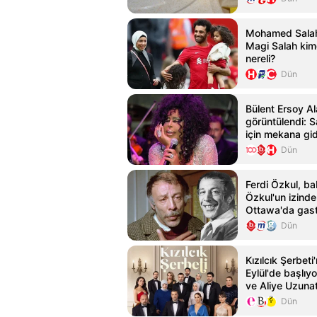
Mohamed Salah'
Magi Salah kimd
nereli?
Dün
Bülent Ersoy Al
görüntülendi: 
için mekana gi
Dün
Ferdi Özkul, ba
Özkul'un izind
Ottawa'da gas
yolculuğuna ba
Dün
Kızılcık Şerbeti
Eylül'de başlıy
ve Aliye Uzunat
Dün