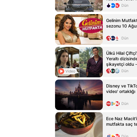
Dün
Gelinim Mutfakt
sezonu 10 Ağus
Dün
Ülkü Hilal Çiftç
Yeraltı dizisin
şikayetçi oldu
Haberleri
Dün
Video
Disney ve TikTo
video' ortaklığı
Dün
Ece Naz Macit'in
mutfakta saç te
Dün