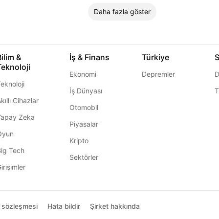
Daha fazla göster
Bilim &
İş & Finans
Türkiye
S
Teknoloji
Ekonomi
Depremler
D
eknoloji
İş Dünyası
T
kıllı Cihazlar
Otomobil
Yapay Zeka
Piyasalar
Oyun
Kripto
Big Tech
Sektörler
irişimler
ı sözleşmesi
Hata bildir
Şirket hakkında