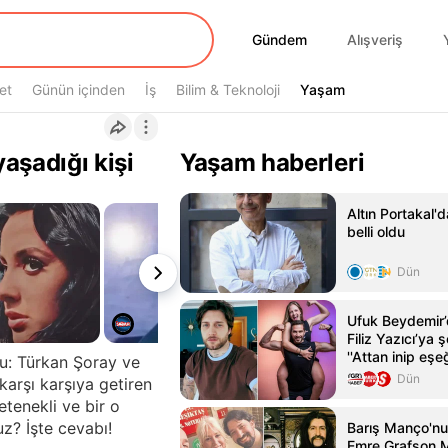
Gündem
Gündem
Alışveriş
et
Günün içinden
İş
Bilim & Teknoloji
Yaşam
Yaşam
aşadığı kişi
Yaşam haberleri
Altın Portakal'
belli oldu
Dün
Ufuk Beydemir’
Filiz Yazıcı’ya
''Attan inip eşe
su: Türkan Şoray ve
Dün
arşı karşıya getiren
etenekli ve bir o
z? İşte cevabı!
Barış Manço'nun
Emre Grafson 