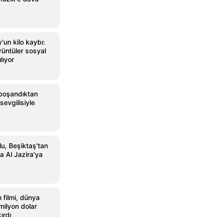
un kilo kaybı:
rüntüler sosyal
lıyor
boşandıktan
sevgilisiyle
u, Beşiktaş'tan
a Al Jazira'ya
 filmi, dünya
milyon dolar
ırdı