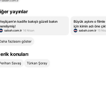
sabah.com.tr
iğer yayınlar
Yeşilçam’ın kadife bakışlı güzeli bakın
Büyük aşkını o filmle
nereliymiş!
için kimin adı öne çık
sabah.com.tr
16 Nisan
sabah.com.tr
15 Nis
Daha fazlasını göster
çerik konuları
Perihan Savaş
Türkan Şoray