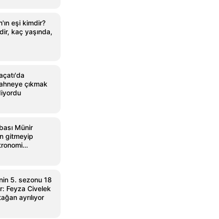
ın eşi kimdir?
ir, kaç yaşında,
açatı'da
Sahneye çıkmak
diyordu
bası Münir
en gitmeyip
tronomi
şladı
'nin 5. sezonu 18
or: Feyza Civelek
ağan ayrılıyor