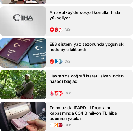
Arnavutköy'de sosyal konutlar hızla
yükseliyor
Dün
EES sistemi yaz sezonunda yoğunluk
nedeniyle kilitlendi
Dün
Havran'da coğrafi işaretli siyah incirin
hasadı başladı
Dün
Temmuz'da IPARD III Programı
kapsamında 634,3 milyon TL hibe
ödemesi yapıldı
Dün