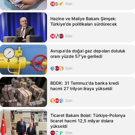
Dün
Hazine ve Maliye Bakanı Şimşek:
Türkiye'de politikaları sürdürecek
Dün
Avrupa'da doğal gaz depoları doluluk
oranı yüzde 57'ye geriledi
Dün
BDDK: 31 Temmuz'da banka kredi
hacmi 27 trilyon liraya yükseldi
Dün
Ticaret Bakanı Bolat: Türkiye-Polonya
ticaret hacmi 12,5 milyar dolara
yükseldi
Dün