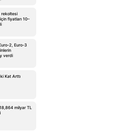
rekoltesi
in fiyatları 10–
di
Euro-2, Euro-3
nlerin
y verdi
ki Kat Arttı
 18,864 milyar TL
i