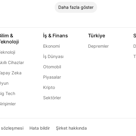
Daha fazla göster
Bilim &
İş & Finans
Türkiye
S
Teknoloji
Ekonomi
Depremler
D
eknoloji
İş Dünyası
T
kıllı Cihazlar
Otomobil
Yapay Zeka
Piyasalar
Oyun
Kripto
Big Tech
Sektörler
irişimler
ı sözleşmesi
Hata bildir
Şirket hakkında