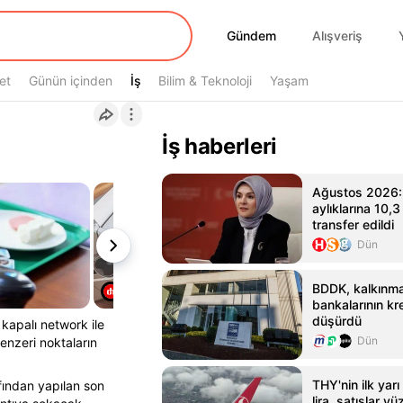
Gündem
Gündem
Alışveriş
et
Günün içinden
İş
İş
Bilim & Teknoloji
Yaşam
İş haberleri
Ağustos 2026: Y
aylıklarına 10,3 
transfer edildi
Dün
BDDK, kalkınma
bankalarının kred
düşürdü
kapalı network ile
Dün
benzeri noktaların
k
THY'nin ilk yarı
fından yapılan son
lira, satışlar yü