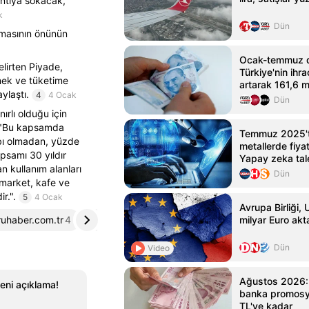
ıntıya sokacak,
k
Dün
lmasının önünün
Ocak-temmuz 
lirten Piyade,
Türkiye'nin ihr
mek ve tüketime
artarak 161,6 m
ylaştı.
4
4 Ocak
Dün
rlı olduğu için
i: "Bu kapsamda
Temmuz 2025'
aybı olmadan, yüzde
metallerde fiyat
apsamı 30 yıldır
Yapay zeka tal
n kullanım alanları
endişeleri
Dün
, market, kafe ve
r.".
5
4 Ocak
Avrupa Birliği,
uhaber.com.tr
4
baskagazete.com
5
milyar Euro ak
Dün
Video
Ağustos 2026: E
yeni açıklama!
banka promosyo
TL'ye kadar