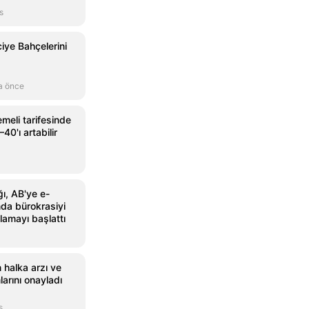
s
ciye Bahçelerini
a önce
meli tarifesinde
40'ı artabilir
ğı, AB'ye e-
ında bürokrasiyi
lamayı başlattı
n halka arzı ve
larını onayladı
s