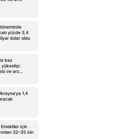
döneminde
acatı yüzde 3,4
ilyar dolar oldu
te baz
 yükselişi:
ebi ve arz
 Ukrayna'ya 1,4
taracak
mekliler için
nları 32–35 bin