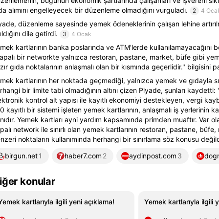
zenlemenin, bugünün ekonomik şartlarında çalışanları ve işvereni sık
da alımını engelleyecek bir düzenleme olmadığını vurguladı.
2
4 Oca
yade, düzenleme sayesinde yemek ödeneklerinin çalışan lehine artırı
ıldığını dile getirdi.
3
4 Ocak
mek kartlarının banka poslarında ve ATM'lerde kullanılamayacağını be
apalı bir networkte yalnızca restoran, pastane, market, büfe gibi ye
zır gıda noktalarının anlaşmalı olan bir kısmında geçerlidir." bilgisini pa
mek kartlarının her noktada geçmediği, yalnızca yemek ve gıdayla sını
rhangi bir limite tabi olmadığının altını çizen Piyade, şunları kaydett
ektronik kontrol alt yapısı ile kayıtlı ekonomiyi destekleyen, vergi k
0 kayıtlı bir sistemi işleten yemek kartlarının, anlaşmalı iş yerlerinin k
nıdır. Yemek kartları ayni yardım kapsamında primden muaftır. Var ola
palı network ile sınırlı olan yemek kartlarının restoran, pastane, büfe
nzeri noktaların kullanımında herhangi bir sınırlama söz konusu değildi
birgun.net
1
haber7.com
2
aydinpost.com
3
dogr
iğer konular
Yemek kartlarıyla ilgili yeni açıklama!
Yemek kartlarıyla ilgili 