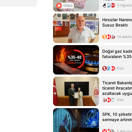
3 Ağusto
Video
Hırsızlar Naren
Susuz Bıraktı
14 dakik
Doğal gaz kade
faturaların %35–
Dün
Ticaret Bakanlı
ticaret ihracat
azaltacak uygu
Dün
SPK, 10 şirketi
sermaye artırım
5 Ağusto