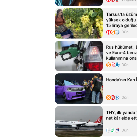
Tarsus'ta üzüm 
yüksek olduğu iç
15 liraya gerile
Dün
Rus hükümeti, 
ve Euro-4 benzi
kullanımına ona
Dün
Honda'nın Karı İ
Dün
THY, ilk yarıda
net kâr elde ett
Dün