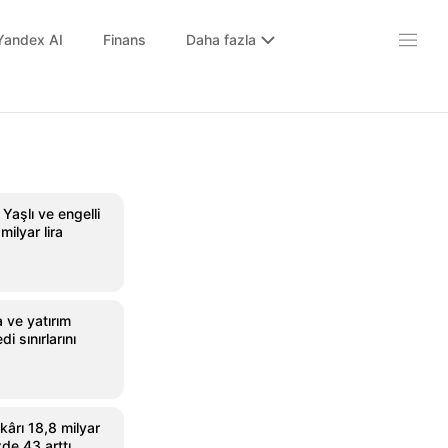
Yandex AI
Finans
Daha fazla
aşlı ve engelli
milyar lira
 ve yatırım
i sınırlarını
 kârı 18,8 milyar
zde 43 arttı