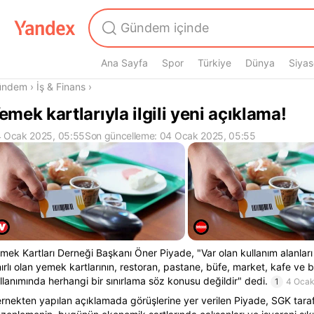
Ana Sayfa
Spor
Türkiye
Dünya
Siyas
radasın
ündem
›
İş & Finans
›
emek kartlarıyla ilgili yeni açıklama!
 Ocak 2025, 05:55
Son güncelleme: 04 Ocak 2025, 05:55
mek Kartları Derneği Başkanı Öner Piyade, "Var olan kullanım alanları 
nırlı olan yemek kartlarının, restoran, pastane, büfe, market, kafe ve 
llanımında herhangi bir sınırlama söz konusu değildir" dedi.
1
4 Oca
rnekten yapılan açıklamada görüşlerine yer verilen Piyade, SGK tara