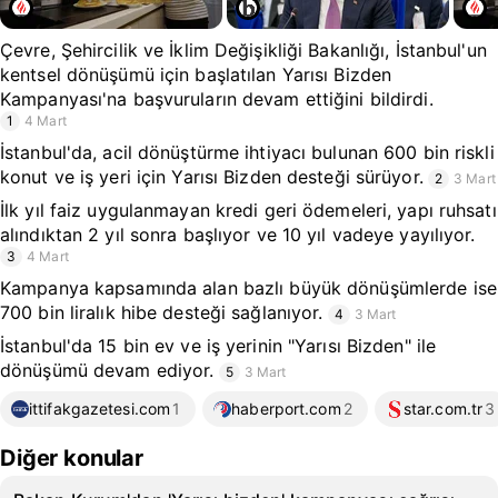
Çevre, Şehircilik ve İklim Değişikliği Bakanlığı, İstanbul'un
kentsel dönüşümü için başlatılan Yarısı Bizden
Kampanyası'na başvuruların devam ettiğini bildirdi.
1
4 Mart
İstanbul'da, acil dönüştürme ihtiyacı bulunan 600 bin riskli
konut ve iş yeri için Yarısı Bizden desteği sürüyor.
2
3 Mart
İlk yıl faiz uygulanmayan kredi geri ödemeleri, yapı ruhsatı
alındıktan 2 yıl sonra başlıyor ve 10 yıl vadeye yayılıyor.
3
4 Mart
Kampanya kapsamında alan bazlı büyük dönüşümlerde ise
700 bin liralık hibe desteği sağlanıyor.
4
3 Mart
İstanbul'da 15 bin ev ve iş yerinin "Yarısı Bizden" ile
dönüşümü devam ediyor.
5
3 Mart
ittifakgazetesi.com
1
haberport.com
2
star.com.tr
3
Diğer konular