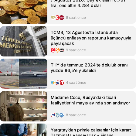
lira, ons altın 4.284 dolar
9 saat önce
TCMB, 13 Ağustos'ta İstanbul'da
üçüncü enflasyon raporunu kamuoyuyla
paylaşacak
9 saat önce
THY'de temmuz 2024'te doluluk oranı
yüzde 86,5'e yükseldi
4 saat önce
Madame Coco, Rusya'daki ticari
faaliyetlerini mayıs ayında sonlandırıyor
8 saat önce
Yargıtay’dan primle çalışanlar için karar:
Tazminata yansıyacak - Finans