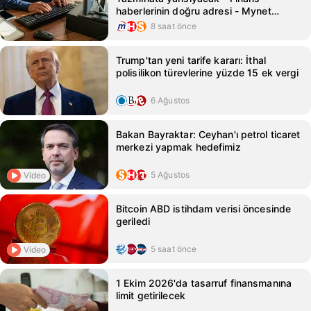
haberlerinin doğru adresi - Mynet
Finans Haber
8 saat önce
Trump'tan yeni tarife kararı: İthal
polisilikon türevlerine yüzde 15 ek vergi
6 Ağustos
Bakan Bayraktar: Ceyhan'ı petrol ticaret
merkezi yapmak hedefimiz
5 Ağustos
Video
Bitcoin ABD istihdam verisi öncesinde
geriledi
5 saat önce
Video
1 Ekim 2026'da tasarruf finansmanına
limit getirilecek