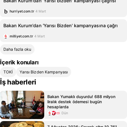
Bakan Kurum'dan 'Yarısı bizden' kampanyası çağrısı
hurriyet.com.tr
4 Mart
Bakan Kurum'dan 'Yarısı Bizden' kampanyasına çağrı
milliyet.com.tr
4 Mart
Daha fazla oku
İçerik konuları
TOKİ
Yarısı Bizden Kampanyası
İş haberleri
Bakan Yumaklı duyurdu! 688 milyon
liralık destek ödemesi bugün
hesaplarda
Dün
7 Ağustos 2026: Çeyrek altın 10.761