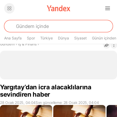
Ana Sayfa
Spor
Türkiye
Dünya
Siyaset
Günün içinden
Buradasın
Gündem
›
İş & Finans
›
Yargıtay’dan icra alacaklılarına
sevindiren haber
28 Ocak 2025, 04:04
Son güncelleme: 28 Ocak 2025, 04:04