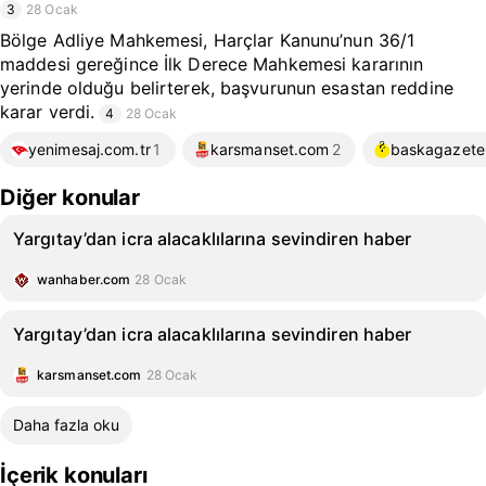
3
28 Ocak
Bölge Adliye Mahkemesi, Harçlar Kanunu’nun 36/1
maddesi gereğince İlk Derece Mahkemesi kararının
yerinde olduğu belirterek, başvurunun esastan reddine
karar verdi.
4
28 Ocak
yenimesaj.com.tr
1
karsmanset.com
2
baskagazete
Diğer konular
Yargıtay’dan icra alacaklılarına sevindiren haber
wanhaber.com
28 Ocak
Yargıtay’dan icra alacaklılarına sevindiren haber
karsmanset.com
28 Ocak
Daha fazla oku
İçerik konuları