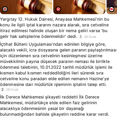
Yargıtay 12. Hukuk Dairesi, Anayasa Mahkemesi'nin bu
konu ile ilgili iptal kararını nazara alarak, sıra cetveline
itiraz edilmesi halinde oluşan bir nema geliri varsa 'bu
gelir hak sahiplerine ödenmelidir' dedi.
1
28 Ocak
İçtihat Bülteni Uygulaması'ndan edinilen bilgiye göre,
alacaklı vekili, icra dosyasına gelen paranın paylaştırılması
için düzenlenen sıra cetvelinin kesinleşmesi üzerine
müvekkilinin payına düşecek paranın neması ile birlikte
ödenmesi talebinin, 10.01.2022 tarihli müdürlük işlemi ile
kısmen kabul kısmen reddedildiğini ileri sürerek sıra
cetveline konu paradan elde edilen nemanın Hazine'ye
ödenmesine dair müdürlük işleminin iptalini talep etti.
2
28 Ocak
İlk Derece Mahkemesi şikayeti reddetti İlk Derece
Mahkemesi, müdürlükçe elde edilen faiz gelirinin
alacaklıya ödenmesinin yasal bir dayanağı
bulunmadığından bahisle şikayetin reddine karar verdi.