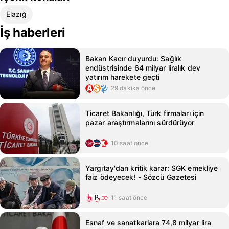
Elazığ
İş haberleri
Bakan Kacır duyurdu: Sağlık
endüstrisinde 64 milyar liralık dev
yatırım harekete geçti
29 dakika önce
Ticaret Bakanlığı, Türk firmaları için
pazar araştırmalarını sürdürüyor
10 saat önce
Yargıtay'dan kritik karar: SGK emekliye
faiz ödeyecek! - Sözcü Gazetesi
11 saat önce
Esnaf ve sanatkarlara 74,8 milyar lira