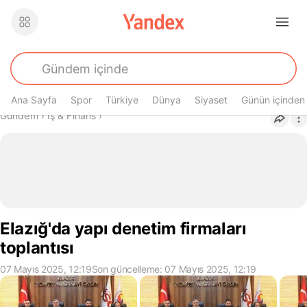
Ana Sayfa
Spor
Türkiye
Dünya
Siyaset
Günün içinden
Buradasın
Gündem
›
İş & Finans
›
Elazığ'da yapı denetim firmaları
toplantısı
07 Mayıs 2025, 12:19
Son güncelleme: 07 Mayıs 2025, 12:19