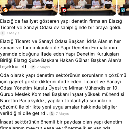
Elazığ'da faaliyet gösteren yapı denetin firmaları Elazığ
Ticaret ve Sanayi Odası ev sahipliğinde bir araya geldi.
1
7 Mayıs
Elazığ Ticaret ve Sanayi Odası Başkanı İdris Alan'ın her
zaman ve tüm imkanları ile Yapı Denetim Firmalarının
yanında olduğunu ifade eden Yapı Denetim Kuruluşları
Birliği Elazığ Şube Başkanı Hakan Gülnar Başkan Alan'a
teşekkür etti.
2
7 Mayıs
Oda olarak yapı denetim sektörünün sorunlarının çözümü
için gayret gösterdiklerini ifade eden Ticaret ve Sanayi
Odası Yönetim Kurulu Üyesi ve Mimar-Mühendisler 10.
Gurup Meslek Komitesi Başkanı inşaat yüksek mühendisi
Nurettin Parlakyıldız, yapılan toplantıyla sorunların
çözümü ile birlikte yeni uygulamalar hakkında bilgiler
verildiğini dile getirdi.
3
7 Mayıs
İnşaat sektörünün önemli bir paydaşı olan yapı denetim
firmalarının mevcut yasa ve yönetmelikler yanında