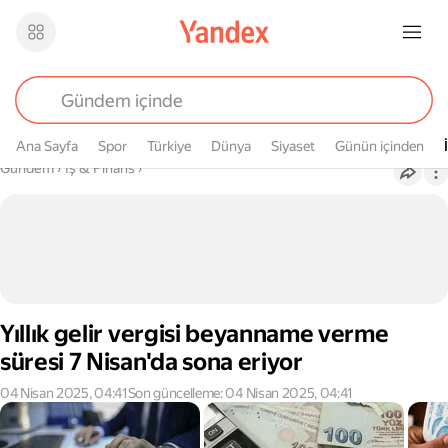
Ana Sayfa
Spor
Türkiye
Dünya
Siyaset
Günün içinden
Buradasın
Gündem
›
İş & Finans
›
Yıllık gelir vergisi beyanname verme
süresi 7 Nisan'da sona eriyor
04 Nisan 2025, 04:41
Son güncelleme: 04 Nisan 2025, 04:41