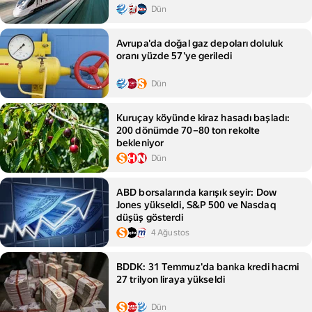
Dün
Avrupa'da doğal gaz depoları doluluk
oranı yüzde 57'ye geriledi
Dün
Kuruçay köyünde kiraz hasadı başladı:
200 dönümde 70–80 ton rekolte
bekleniyor
Dün
ABD borsalarında karışık seyir: Dow
Jones yükseldi, S&P 500 ve Nasdaq
düşüş gösterdi
4 Ağustos
BDDK: 31 Temmuz'da banka kredi hacmi
27 trilyon liraya yükseldi
Dün