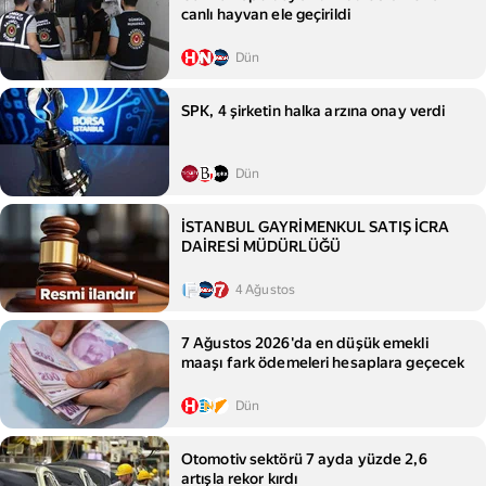
canlı hayvan ele geçirildi
Dün
SPK, 4 şirketin halka arzına onay verdi
Dün
İSTANBUL GAYRİMENKUL SATIŞ İCRA
DAİRESİ MÜDÜRLÜĞÜ
4 Ağustos
7 Ağustos 2026'da en düşük emekli
maaşı fark ödemeleri hesaplara geçecek
Dün
Otomotiv sektörü 7 ayda yüzde 2,6
artışla rekor kırdı