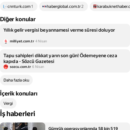
cnnturk.com
1
haberglobal.com.tr
2
karabuknethaber
Diğer konular
Yıllık gelir vergisi beyannamesi verme süresi doluyor
milliyet.com.tr
4 Nisan
Tapu sahipleri dikkat yarın son gün! Ödemeyene ceza
kapıda - Sözcü Gazetesi
sozcu.com.tr
6 Nisan
Daha fazla oku
İçerik konuları
Vergi
İş haberleri
Gümrük operasyonlarında 58 bin 519