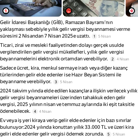
Gelir İdaresi Başkanlığı (GİB), Ramazan Bayramı'nın
yaklaşması sebebiyle yıllık gelir vergisi beyannamesi verme
süresini 2 Nisandan 7 Nisan 2025e uzattı.
1
5 Nisan
Ticari, zirai ve mesleki faaliyetinden dolayı gerçek usulde
vergilendirilen gelir vergisi mükellefleri, yıllık gelir vergisi
beyannamelerini elektronik ortamdan verebiliyor.
2
4 Nisan
Sadece ücret, kira, menkul sermaye iradı veya diğer kazanç
türlerinden gelir elde edenler ise Hazır Beyan Sistemi ile
beyanname verebiliyor.
3
5 Nisan
2024 takvim yılında elde edilen kazançlara ilişkin verilecek yıllık
gelir vergisi beyannameleri üzerinden tahakkuk eden gelir
vergisi, 2025 yılının nisan ve temmuz aylarında iki eşit taksitle
ödenebilecek.
4
4 Nisan
Ev veya iş yeri kiraya verip gelir elde edenler için bazı sınırlar
bulunuyor:2024 yılında konuttan yıllık 33.000 TL ve üzeri kira
geliri elde edenler gelir vergisi ödemek zorunda.
5
5 Nisan