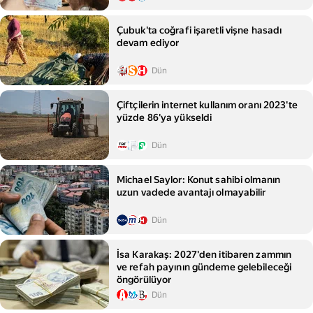
Çubuk'ta coğrafi işaretli vişne hasadı
devam ediyor
Dün
Çiftçilerin internet kullanım oranı 2023'te
yüzde 86'ya yükseldi
Dün
Michael Saylor: Konut sahibi olmanın
uzun vadede avantajı olmayabilir
Dün
İsa Karakaş: 2027'den itibaren zammın
ve refah payının gündeme gelebileceği
öngörülüyor
Dün