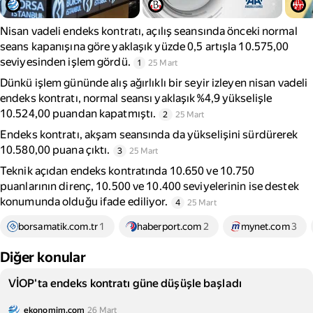
Nisan vadeli endeks kontratı, açılış seansında önceki normal
seans kapanışına göre yaklaşık yüzde 0,5 artışla 10.575,00
seviyesinden işlem gördü.
1
25 Mart
Dünkü işlem gününde alış ağırlıklı bir seyir izleyen nisan vadeli
endeks kontratı, normal seansı yaklaşık %4,9 yükselişle
10.524,00 puandan kapatmıştı.
2
25 Mart
Endeks kontratı, akşam seansında da yükselişini sürdürerek
10.580,00 puana çıktı.
3
25 Mart
Teknik açıdan endeks kontratında 10.650 ve 10.750
puanlarının direnç, 10.500 ve 10.400 seviyelerinin ise destek
konumunda olduğu ifade ediliyor.
4
25 Mart
borsamatik.com.tr
1
haberport.com
2
mynet.com
3
Diğer konular
VİOP'ta endeks kontratı güne düşüşle başladı
ekonomim.com
26 Mart