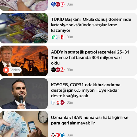
Dün
TÜKİD Başkanı: Okula dönüş döneminde
kırtasiye sektöründe satışlar ivme
kazanıyor
Dün
ABD'nin stratejik petrol rezervleri 25–31
Temmuz haftasında 304 milyon varil
oldu
Dün
Video
KOSGEB, COP31 odaklı hızlandırma
desteği için 6,5 milyon TL'ye kadar
destek sağlayacak
Dün
Uzmanlar: IBAN numarası hatalı girilirse
para geri alınmayabilir
Dün