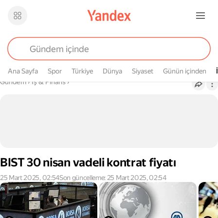
Ana Sayfa
Spor
Türkiye
Dünya
Siyaset
Günün içinden
Buradasın
Gündem
›
İş & Finans
›
BIST 30 nisan vadeli kontrat fiyatı
25 Mart 2025, 02:54
Son güncelleme: 25 Mart 2025, 02:54