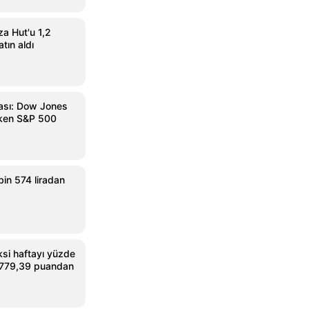
a Hut'u 1,2
atın aldı
ası: Dow Jones
rken S&P 500
bin 574 liradan
si haftayı yüzde
3.779,39 puandan