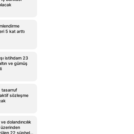
olacak
imlendirme
eri 5 kat arttı
şı istihdam 23
 altın ve gümüş
di
 tasarruf
aktif sözleşme
acak
ve dolandırıcılık
et üzerinden
rülen 22 şüpheli