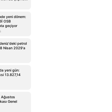
nde yeni dönem:
Bİ OSB
ta geçiyor
s
eniz'deki petrol
18 Nisan 2029'a
da yeni gün:
si 13.827,14
1 Ağustos
kası Genel