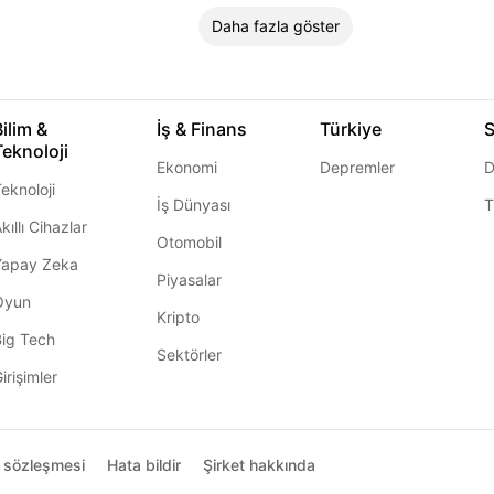
Daha fazla göster
Bilim &
İş & Finans
Türkiye
S
Teknoloji
Ekonomi
Depremler
D
eknoloji
İş Dünyası
T
kıllı Cihazlar
Otomobil
Yapay Zeka
Piyasalar
Oyun
Kripto
Big Tech
Sektörler
irişimler
ı sözleşmesi
Hata bildir
Şirket hakkında