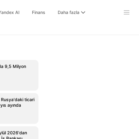
Yandex AI
Finans
Daha fazla
a 9,5 Milyon
usya'daki ticari
ayıs ayında
Eylül 2026'dan
e İş Bankası