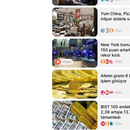
Yum China, Pizz
milyar dolarla s
Dün
New York bors
150 puan arta
rekor kırdı
Dün
Video
Altının gramı 6 
işlem görüyor
Dün
BIST 100 endek
2,39 artışla 1
tamamladı
Dün