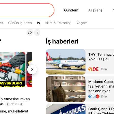
Gündem
Gündem
Alışveriş
et
Günün içinden
İş
İş
Bilim & Teknoloji
Yaşam
?
İş haberleri
THY, Temmuz'd
Yolcu Taşıdı
Dün
Madame Coco, R
faaliyetlerini m
sonlandırıyor
Dün
akip etmesine imkan
ak.
2
31 Ocak
Cahit Çınar, 1 
rine, mükellefiyet
itibaren Türkiy