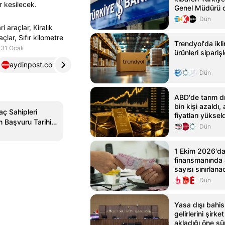
r kesilecek.
Genel Müdürü 
Dün
i araçlar, Kiralık
çlar, Sıfır kilometre
Trendyol'da ikl
31 Ocak
ürünleri siparişl
aydinpost.com
4
Dün
ABD'de tarım dı
bin kişi azaldı,
ç Sahipleri
fiyatları yüksel
n Başvuru Tarihi
Dün
ır?
1 Ekim 2026'da
finansmanında 
sayısı sınırlan
Dün
Yasa dışı bahis 
gelirlerini şirk
akladığı öne sü