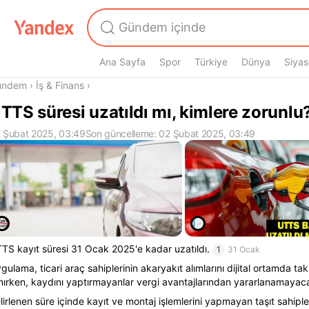
Ana Sayfa
Spor
Türkiye
Dünya
Siyas
radasın
ündem
›
İş & Finans
›
TTS süresi uzatıldı mı, kimlere zorunlu
 Şubat 2025, 03:49
Son güncelleme: 02 Şubat 2025, 03:49
TS kayıt süresi 31 Ocak 2025'e kadar uzatıldı.
1
31 Ocak
gulama, ticari araç sahiplerinin akaryakıt alımlarını dijital ortamda t
nırken, kaydını yaptırmayanlar vergi avantajlarından yararlanamayac
lirlenen süre içinde kayıt ve montaj işlemlerini yapmayan taşıt sahiple