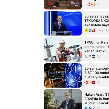
için iddianame
Dün
Bursa sanayisi
TEKNOSAB KO
ekosistem haya
5 Ağusto
TPAO'nun Karad
arama ruhsatı 
kadar uzatıldı
Dün
Borsa İstanbul'
BIST 100 endek
puana yükseldi
Dün
Hakan Aran, 3
2026'da İş Ban
Müdür'ü olacak
Dün