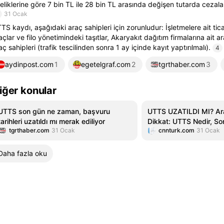
teliklerine göre 7 bin TL ile 28 bin TL arasında değişen tutarda cezala
31 Ocak
TS kaydı, aşağıdaki araç sahipleri için zorunludur: İşletmelere ait ticar
açlar ve filo yönetimindeki taşıtlar, Akaryakıt dağıtım firmalarına ait ara
aç sahipleri (trafik tescilinden sonra 1 ay içinde kayıt yaptırılmalı).
4
aydinpost.com
1
egetelgraf.com
2
tgrthaber.com
3
iğer konular
UTTS son gün ne zaman, başvuru
UTTS UZATILDI MI? Ara
tarihleri uzatıldı mı merak ediliyor
Dikkat: UTTS Nedir, So
tgrthaber.com
31 Ocak
cnnturk.com
31 Ocak
Ne? Nasıl Başvuru Yapıl
Daha fazla oku