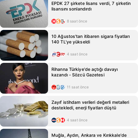
EPDK 27 şirkete lisans verdi, 7 şirketin
lisansını sonlandırdı
8 saat önce
10 Ağustos'tan itibaren sigara fiyatları
140 TL'ye yükseldi
4 saat önce
Rihanna Türkiye'de açtığı davayı
kazandı - Sözcü Gazetesi
11 saat önce
Zayıf istihdam verileri değerli metalleri
destekledi, enerji fiyatları düştü
4 saat önce
Muğla, Aydın, Ankara ve Kırıkkale'de