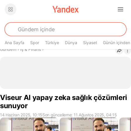
Ana Sayfa
Spor
Türkiye
Dünya
Siyaset
Günün içinden
Buradasın
Gündem
›
İş & Finans
›
Viseur AI yapay zeka sağlık çözümleri
sunuyor
14 Haziran 2025, 10:15
Son güncelleme: 11 Ağustos 2025, 04:15