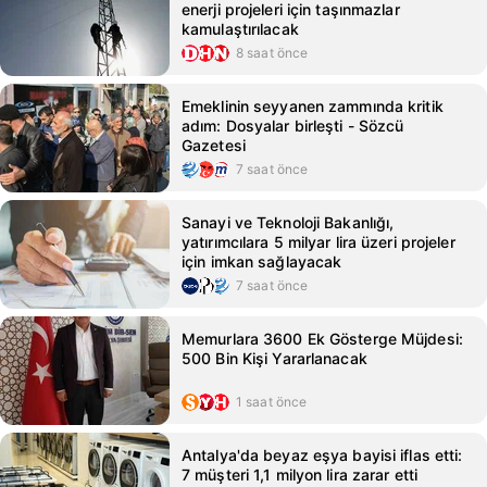
enerji projeleri için taşınmazlar
kamulaştırılacak
8 saat önce
Emeklinin seyyanen zammında kritik
adım: Dosyalar birleşti - Sözcü
Gazetesi
7 saat önce
Sanayi ve Teknoloji Bakanlığı,
yatırımcılara 5 milyar lira üzeri projeler
için imkan sağlayacak
7 saat önce
Memurlara 3600 Ek Gösterge Müjdesi:
500 Bin Kişi Yararlanacak
1 saat önce
Antalya'da beyaz eşya bayisi iflas etti:
7 müşteri 1,1 milyon lira zarar etti