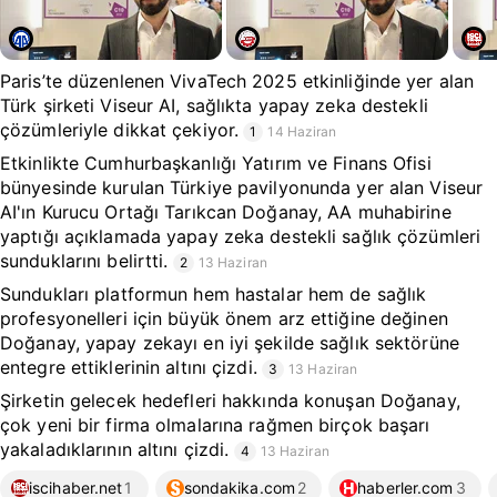
Paris’te düzenlenen VivaTech 2025 etkinliğinde yer alan
Türk şirketi Viseur AI, sağlıkta yapay zeka destekli
çözümleriyle dikkat çekiyor.
1
14 Haziran
Etkinlikte Cumhurbaşkanlığı Yatırım ve Finans Ofisi
bünyesinde kurulan Türkiye pavilyonunda yer alan Viseur
AI'ın Kurucu Ortağı Tarıkcan Doğanay, AA muhabirine
yaptığı açıklamada yapay zeka destekli sağlık çözümleri
sunduklarını belirtti.
2
13 Haziran
Sundukları platformun hem hastalar hem de sağlık
profesyonelleri için büyük önem arz ettiğine değinen
Doğanay, yapay zekayı en iyi şekilde sağlık sektörüne
entegre ettiklerinin altını çizdi.
3
13 Haziran
Şirketin gelecek hedefleri hakkında konuşan Doğanay,
çok yeni bir firma olmalarına rağmen birçok başarı
yakaladıklarının altını çizdi.
4
13 Haziran
iscihaber.net
1
sondakika.com
2
haberler.com
3