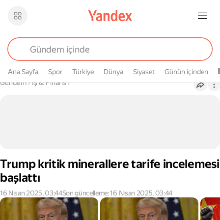
Ana Sayfa
Spor
Türkiye
Dünya
Siyaset
Günün içinden
Buradasın
Gündem
›
İş & Finans
›
Trump kritik minerallere tarife incelemesi
başlattı
16 Nisan 2025, 03:44
Son güncelleme: 16 Nisan 2025, 03:44