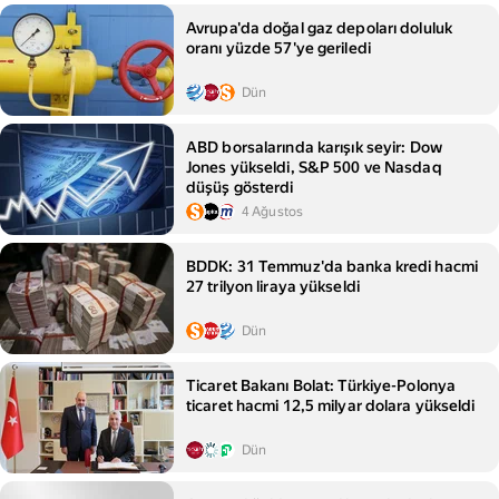
Avrupa'da doğal gaz depoları doluluk
oranı yüzde 57'ye geriledi
Dün
ABD borsalarında karışık seyir: Dow
Jones yükseldi, S&P 500 ve Nasdaq
düşüş gösterdi
4 Ağustos
BDDK: 31 Temmuz'da banka kredi hacmi
27 trilyon liraya yükseldi
Dün
Ticaret Bakanı Bolat: Türkiye-Polonya
ticaret hacmi 12,5 milyar dolara yükseldi
Dün