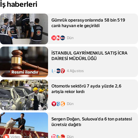
İş haberleri
Gümrük operasyonlarında 58 bin 519
canlı hayvan ele geçirildi
Dün
İSTANBUL GAYRİMENKUL SATIŞ İCRA
DAİRESİ MÜDÜRLÜĞÜ
4 Ağustos
Otomotiv sektörü 7 ayda yüzde 2,6
artışla rekor kırdı
Dün
Sergen Doğan, Suluova'da 6 ton patatesi
ücretsiz dağıttı
Dün
Video