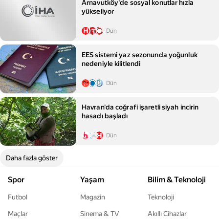
Arnavutköy'de sosyal konutlar hızla
yükseliyor
Dün
EES sistemi yaz sezonunda yoğunluk
nedeniyle kilitlendi
Dün
Havran'da coğrafi işaretli siyah incirin
hasadı başladı
Dün
Daha fazla göster
Spor
Yaşam
Bilim & Teknoloji
Futbol
Magazin
Teknoloji
Maçlar
Sinema & TV
Akıllı Cihazlar