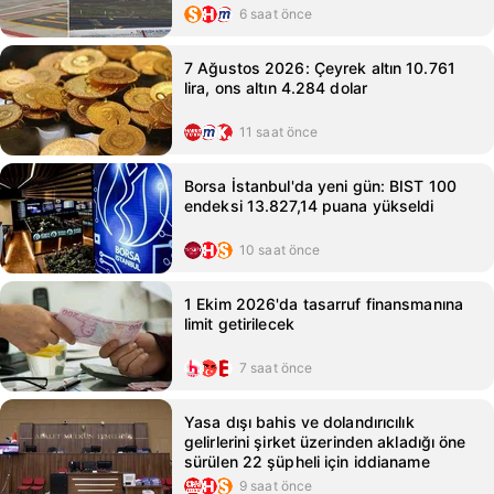
6 saat önce
7 Ağustos 2026: Çeyrek altın 10.761
lira, ons altın 4.284 dolar
11 saat önce
Borsa İstanbul'da yeni gün: BIST 100
endeksi 13.827,14 puana yükseldi
10 saat önce
1 Ekim 2026'da tasarruf finansmanına
limit getirilecek
7 saat önce
Yasa dışı bahis ve dolandırıcılık
gelirlerini şirket üzerinden akladığı öne
sürülen 22 şüpheli için iddianame
9 saat önce