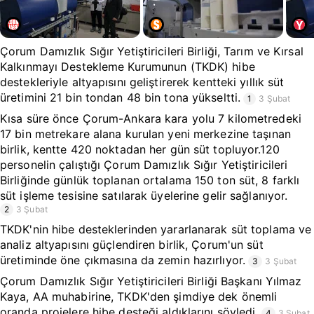
Çorum Damızlık Sığır Yetiştiricileri Birliği, Tarım ve Kırsal
Kalkınmayı Destekleme Kurumunun (TKDK) hibe
destekleriyle altyapısını geliştirerek kentteki yıllık süt
üretimini 21 bin tondan 48 bin tona yükseltti.
1
3 Şubat
Kısa süre önce Çorum-Ankara kara yolu 7 kilometredeki
17 bin metrekare alana kurulan yeni merkezine taşınan
birlik, kentte 420 noktadan her gün süt topluyor.120
personelin çalıştığı Çorum Damızlık Sığır Yetiştiricileri
Birliğinde günlük toplanan ortalama 150 ton süt, 8 farklı
süt işleme tesisine satılarak üyelerine gelir sağlanıyor.
2
3 Şubat
TKDK'nin hibe desteklerinden yararlanarak süt toplama ve
analiz altyapısını güçlendiren birlik, Çorum'un süt
üretiminde öne çıkmasına da zemin hazırlıyor.
3
3 Şubat
Çorum Damızlık Sığır Yetiştiricileri Birliği Başkanı Yılmaz
Kaya, AA muhabirine, TKDK'den şimdiye dek önemli
oranda projelere hibe desteği aldıklarını söyledi.
4
3 Şubat