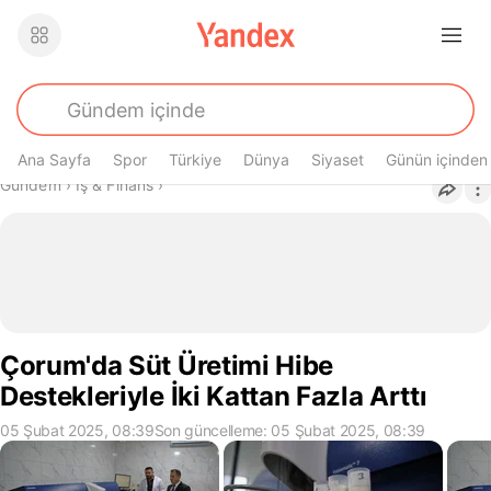
Ana Sayfa
Spor
Türkiye
Dünya
Siyaset
Günün içinden
Buradasın
Gündem
›
İş & Finans
›
Çorum'da Süt Üretimi Hibe
Destekleriyle İki Kattan Fazla Arttı
05 Şubat 2025, 08:39
Son güncelleme: 05 Şubat 2025, 08:39