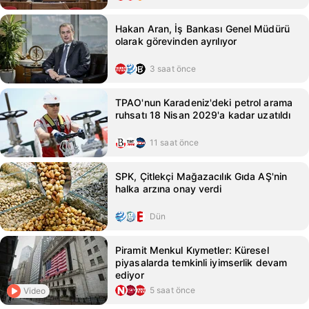
Hakan Aran, İş Bankası Genel Müdürü
olarak görevinden ayrılıyor
3 saat önce
TPAO'nun Karadeniz'deki petrol arama
ruhsatı 18 Nisan 2029'a kadar uzatıldı
11 saat önce
SPK, Çitlekçi Mağazacılık Gıda AŞ'nin
halka arzına onay verdi
Dün
Piramit Menkul Kıymetler: Küresel
piyasalarda temkinli iyimserlik devam
ediyor
5 saat önce
Video