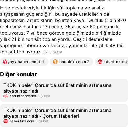
Hibe destekleriyle birliğin süt toplama ve analiz
altyapısının güçlendiğini, bu sayede üreticilerin de
kapasitesini artırdıklarını belirten Kaya, “Günlük 2 bin 870
üreticimizin sütünü 13 ilçede, 35 araç ve 60 personelle
topluyoruz. 7 yıl önce göreve geldiğimizde birliğimizde
yıllık 21 bin ton süt toplanıyordu. Çeşitli desteklerle
yaptığımız laboratuvar ve araç yatırımları ile yıllık 48 bin
ton süt topluyoruz.
5
3 Şubat
yaylahaber.com.tr
1
sondakika.com
2
haberturk.co
Diğer konular
TKDK hibeleri Çorum'da süt üretiminin artmasına
altyapı hazırladı
corumhaber.net
3 Şubat
TKDK hibeleri Çorum'da süt üretiminin artmasına
altyapı hazırladı - Çorum Haberleri
haberturk.com
3 Şubat