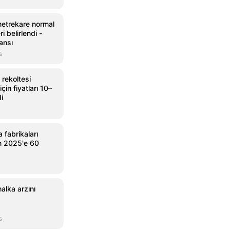
metrekare normal
i belirlendi -
ansı
s
rekoltesi
in fiyatları 10–
di
 fabrikaları
n 2025'e 60
alka arzını
s