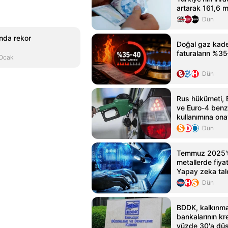
artarak 161,6 m
Dün
ında rekor
Doğal gaz kade
faturaların %35–
 Ocak
Dün
Rus hükümeti, 
ve Euro-4 benzi
kullanımına ona
Dün
Temmuz 2025'
metallerde fiyat
Yapay zeka tal
endişeleri
Dün
BDDK, kalkınma
bankalarının kred
yüzde 30'a dü