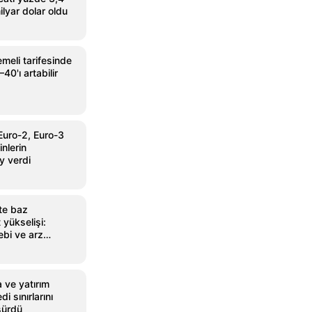
ilyar dolar oldu
meli tarifesinde
40'ı artabilir
Euro-2, Euro-3
nlerin
y verdi
te baz
 yükselişi:
ebi ve arz
 ve yatırım
i sınırlarını
şürdü