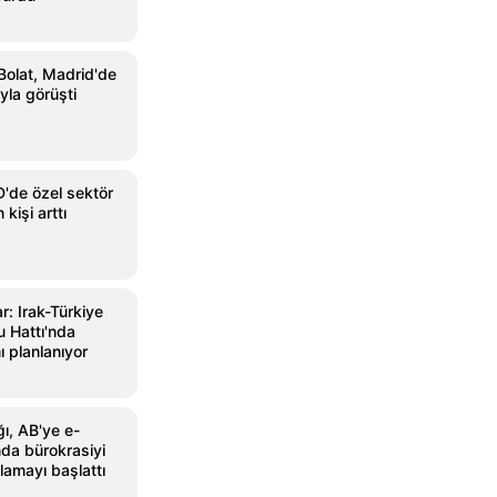
Bolat, Madrid'de
yla görüşti
de özel sektör
 kişi arttı
: Irak-Türkiye
u Hattı'nda
ı planlanıyor
ğı, AB'ye e-
ında bürokrasiyi
lamayı başlattı