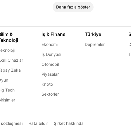
Daha fazla göster
Bilim &
İş & Finans
Türkiye
S
Teknoloji
Ekonomi
Depremler
D
eknoloji
İş Dünyası
T
kıllı Cihazlar
Otomobil
Yapay Zeka
Piyasalar
Oyun
Kripto
Big Tech
Sektörler
irişimler
ı sözleşmesi
Hata bildir
Şirket hakkında