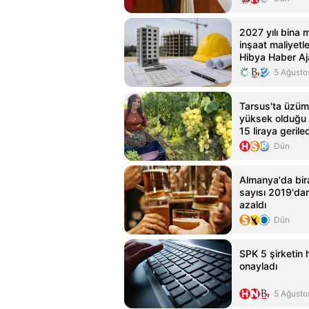
2027 yılı bina 
inşaat maliyetler
Hibya Haber Aj
5 Ağusto
Tarsus'ta üzüm 
yüksek olduğu iç
15 liraya gerile
Dün
Almanya'da bira
sayısı 2019'da
azaldı
Dün
SPK 5 şirketin h
onayladı
5 Ağusto