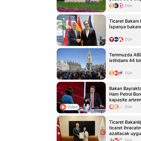
Dün
Ticaret Bakanı 
İspanya bakanı
Dün
Temmuzda ABD'
istihdamı 44 bin
Dün
Bakan Bayraktar
Ham Petrol Bor
kapasite artırım
Dün
Video
Ticaret Bakanlı
ticaret ihracat
azaltacak uygu
Dün