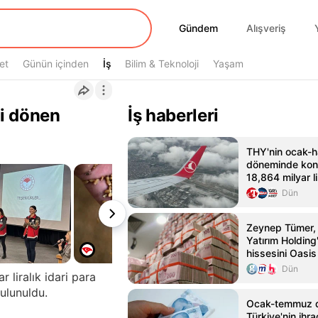
Gündem
Gündem
Alışveriş
et
Günün içinden
İş
İş
Bilim & Teknoloji
Yaşam
i dönen
İş haberleri
THY'nin ocak-h
döneminde kons
18,864 milyar li
Dün
Zeynep Tümer,
Yatırım Holdin
hissesini Oasis
Dün
 liralık idari para
bulunuldu.
Ocak-temmuz 
Türkiye'nin ihr