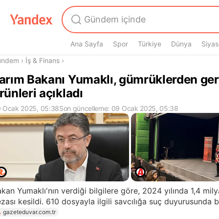
Ana Sayfa
Spor
Türkiye
Dünya
Siyas
radasın
ündem
›
İş & Finans
›
arım Bakanı Yumaklı, gümrüklerden ger
rünleri açıkladı
 Ocak 2025, 05:38
Son güncelleme: 09 Ocak 2025, 05:38
kan Yumaklı'nın verdiği bilgilere göre, 2024 yılında 1,4 milyar
zası kesildi. 610 dosyayla ilgili savcılığa suç duyurusunda 
gazeteduvar.com.tr