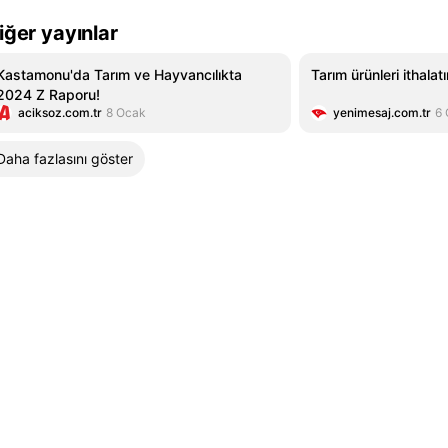
iğer yayınlar
Kastamonu'da Tarım ve Hayvancılıkta
Tarım ürünleri ithalat
2024 Z Raporu!
aciksoz.com.tr
8 Ocak
yenimesaj.com.tr
6
Daha fazlasını göster