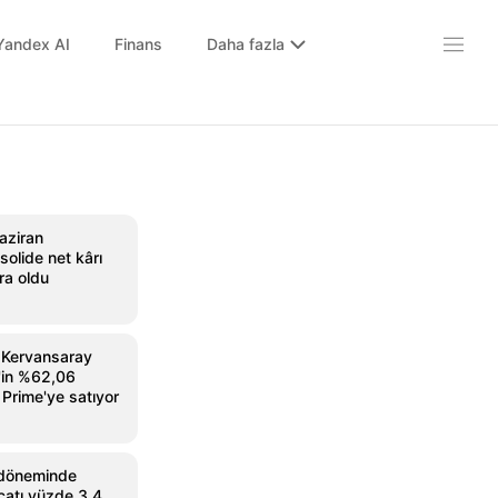
Yandex AI
Finans
Daha fazla
aziran
olide net kârı
ra oldu
 Kervansaray
g'in %62,06
 Prime'ye satıyor
döneminde
acatı yüzde 3,4