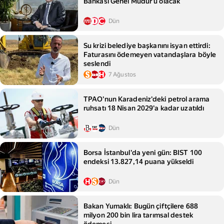
Bankası Genel Müdür'ü olacak
Dün
Su krizi belediye başkanını isyan ettirdi:
Faturasını ödemeyen vatandaşlara böyle
seslendi
7 Ağustos
TPAO'nun Karadeniz'deki petrol arama
ruhsatı 18 Nisan 2029'a kadar uzatıldı
Dün
Borsa İstanbul'da yeni gün: BIST 100
endeksi 13.827,14 puana yükseldi
Dün
Bakan Yumaklı: Bugün çiftçilere 688
milyon 200 bin lira tarımsal destek