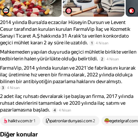
2014 yılında Bursa’da eczacılar Hüseyin Dursun ve Levent
Cesur tarafından kurulan kurulan FarmaVip İlaç ve Kozmetik
Sanayi Ticaret A.Ş hakkında 31 Aralık’ta verilen konkordato
geçici mühlet kararı 2 ay süre ile uzatıldı.
1
4 Nisan
Mahkemeden yapılan duyuruda geçici mühletle birlikte verilen
tedbirlerin halen yürürlükte olduğu belirtildi.
2
4 Nisan
FarmaVip, 2014 yılında kurulan ve 2021'de fabrikasını kurarak
ilaç üretimine hız veren bir firma olarak, 2022 yılında oldukça
bilinen bir antibiyotiğin pazarlama haklarını devralmıştı.
3
4 Nisan
2 adet ilaç ruhsatı devralarak işe başlayan firma, 2017 yılında
ruhsat devirlerini tamamladı ve 2020 yılında ilaç satımı ve
pazarlamasına başladı.
4
4 Nisan
halktv.com.tr
1
patronlardunyasi.com
2
egetelgraf.com
Diğer konular