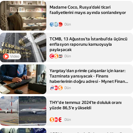
Madame Coco, Rusya'daki ticari
faaliyetlerini mayıs ayında sonlandırıyor
Dün
TCMB, 13 Ağustos'ta İstanbul'da üçüncü
enflasyon raporunu kamuoyuyla
paylaşacak
Dün
Video
Yargıtay’dan primle çalışanlar için karar:
Tazminata yansıyacak - Finans
haberlerinin doğru adresi - Mynet Finans
Haber
Dün
THY'de temmuz 2024'te doluluk oranı
yüzde 86,5'e yükseldi
Dün