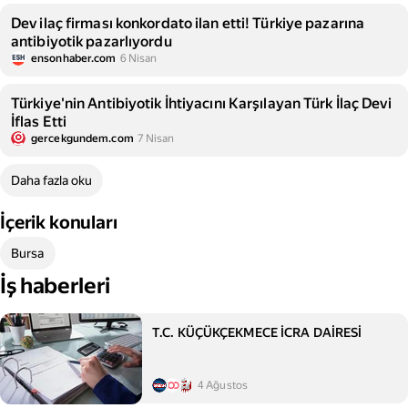
Dev ilaç firması konkordato ilan etti! Türkiye pazarına
antibiyotik pazarlıyordu
ensonhaber.com
6 Nisan
Türkiye'nin Antibiyotik İhtiyacını Karşılayan Türk İlaç Devi
İflas Etti
gercekgundem.com
7 Nisan
Daha fazla oku
İçerik konuları
Bursa
İş haberleri
T.C. KÜÇÜKÇEKMECE İCRA DAİRESİ
4 Ağustos