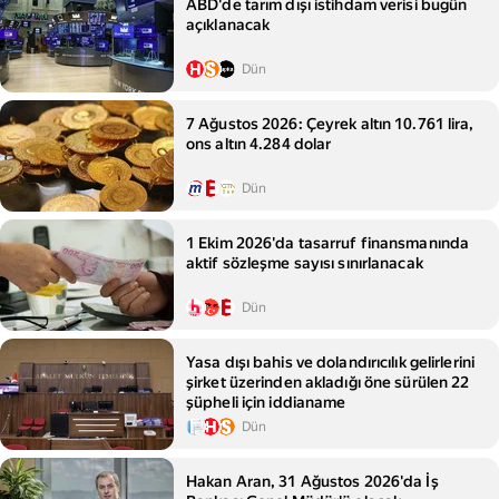
ABD'de tarım dışı istihdam verisi bugün
açıklanacak
Dün
7 Ağustos 2026: Çeyrek altın 10.761 lira,
ons altın 4.284 dolar
Dün
1 Ekim 2026'da tasarruf finansmanında
aktif sözleşme sayısı sınırlanacak
Dün
Yasa dışı bahis ve dolandırıcılık gelirlerini
şirket üzerinden akladığı öne sürülen 22
şüpheli için iddianame
Dün
Hakan Aran, 31 Ağustos 2026'da İş