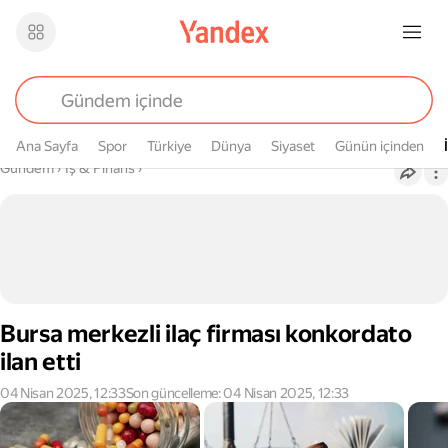
Ana Sayfa
Spor
Türkiye
Dünya
Siyaset
Günün içinden
Buradasın
Gündem
›
İş & Finans
›
Bursa merkezli ilaç firması konkordato
ilan etti
04 Nisan 2025, 12:33
Son güncelleme: 04 Nisan 2025, 12:33