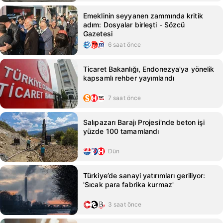
Emeklinin seyyanen zammında kritik
adım: Dosyalar birleşti - Sözcü
Gazetesi
6 saat önce
Ticaret Bakanlığı, Endonezya'ya yönelik
kapsamlı rehber yayımlandı
7 saat önce
Salıpazarı Barajı Projesi'nde beton işi
yüzde 100 tamamlandı
Dün
Türkiye’de sanayi yatırımları geriliyor:
'Sıcak para fabrika kurmaz'
3 saat önce