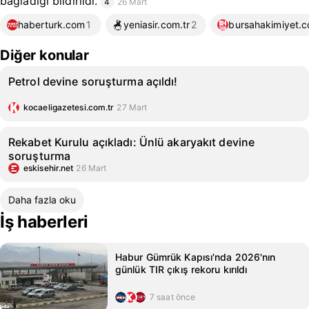
bağladığı bildirildi.
4
26 Mart
haberturk.com
1
yeniasir.com.tr
2
bursahakimiyet.c
Diğer konular
Petrol devine soruşturma açıldı!
kocaeligazetesi.com.tr
27 Mart
Rekabet Kurulu açıkladı: Ünlü akaryakıt devine
soruşturma
eskisehir.net
26 Mart
Daha fazla oku
İş haberleri
Habur Gümrük Kapısı'nda 2026'nın
günlük TIR çıkış rekoru kırıldı
7 saat önce