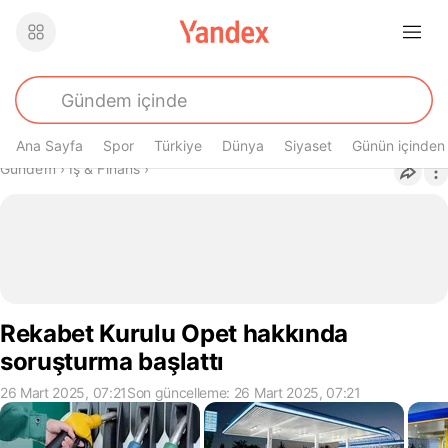
Ana Sayfa
Spor
Türkiye
Dünya
Siyaset
Günün içinden
Buradasın
Gündem
›
İş & Finans
›
Rekabet Kurulu Opet hakkında
soruşturma başlattı
26 Mart 2025, 07:21
Son güncelleme: 26 Mart 2025, 07:21