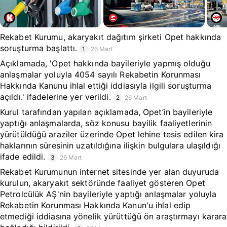
Rekabet Kurumu, akaryakıt dağıtım şirketi Opet hakkında
soruşturma başlattı.
1
26 Mart
Açıklamada, 'Opet hakkında bayileriyle yapmış olduğu
anlaşmalar yoluyla 4054 sayılı Rekabetin Korunması
Hakkında Kanunu ihlal ettiği iddiasıyla ilgili soruşturma
açıldı.' ifadelerine yer verildi.
2
26 Mart
Kurul tarafından yapılan açıklamada, Opet’in bayileriyle
yaptığı anlaşmalarda, söz konusu bayilik faaliyetlerinin
yürütüldüğü araziler üzerinde Opet lehine tesis edilen kira
haklarının süresinin uzatıldığına ilişkin bulgulara ulaşıldığı
ifade edildi.
3
26 Mart
Rekabet Kurumunun internet sitesinde yer alan duyuruda
kurulun, akaryakıt sektöründe faaliyet gösteren Opet
Petrolcülük AŞ'nin bayileriyle yaptığı anlaşmalar yoluyla
Rekabetin Korunması Hakkında Kanun'u ihlal edip
etmediği iddiasına yönelik yürüttüğü ön araştırmayı karara