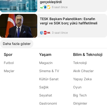
gerçekleştirdi
6 saat önce
TESK Başkanı Palandöken: Esnafın
vergi ve SGK borç yükü hafifletilmeli
3 saat önce
Daha fazla göster
Spor
Yaşam
Bilim & Teknoloji
Futbol
Magazin
Teknoloji
Maçlar
Sinema & TV
Akıllı Cihazlar
Kültür-Sanat
Yapay Zeka
Sağlık
Oyun
Seyahat
Big Tech
Gastronomi
Girişimler