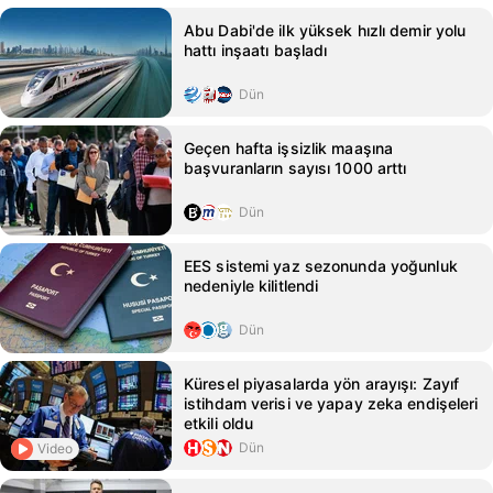
Abu Dabi'de ilk yüksek hızlı demir yolu
hattı inşaatı başladı
Dün
Geçen hafta işsizlik maaşına
başvuranların sayısı 1000 arttı
Dün
EES sistemi yaz sezonunda yoğunluk
nedeniyle kilitlendi
Dün
Küresel piyasalarda yön arayışı: Zayıf
istihdam verisi ve yapay zeka endişeleri
etkili oldu
Dün
Video