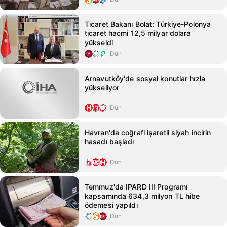
Ticaret Bakanı Bolat: Türkiye-Polonya
ticaret hacmi 12,5 milyar dolara
yükseldi
Dün
Arnavutköy'de sosyal konutlar hızla
yükseliyor
Dün
Havran'da coğrafi işaretli siyah incirin
hasadı başladı
Dün
Temmuz'da IPARD III Programı
kapsamında 634,3 milyon TL hibe
ödemesi yapıldı
Dün