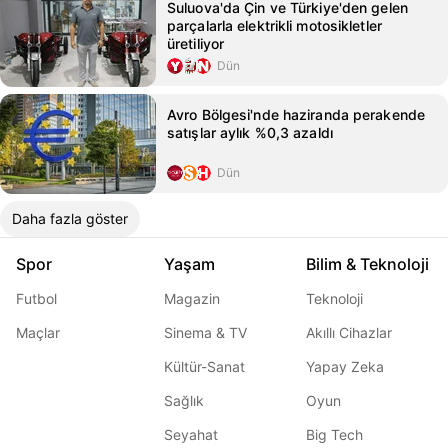
Suluova'da Çin ve Türkiye'den gelen
parçalarla elektrikli motosikletler
üretiliyor
Dün
Avro Bölgesi'nde haziranda perakende
satışlar aylık %0,3 azaldı
Dün
Daha fazla göster
Spor
Yaşam
Bilim & Teknoloji
Futbol
Magazin
Teknoloji
Maçlar
Sinema & TV
Akıllı Cihazlar
Kültür-Sanat
Yapay Zeka
Sağlık
Oyun
Seyahat
Big Tech