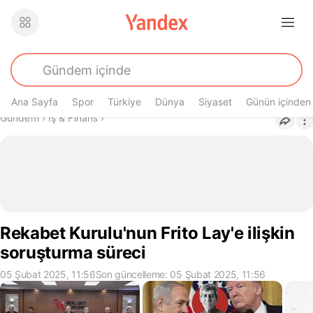
Ana Sayfa
Spor
Türkiye
Dünya
Siyaset
Günün içinden
Buradasın
Gündem
›
İş & Finans
›
Rekabet Kurulu'nun Frito Lay'e ilişkin
soruşturma süreci
05 Şubat 2025, 11:56
Son güncelleme: 05 Şubat 2025, 11:56