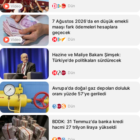
Dün
Video
7 Ağustos 2026'da en düşük emekli
maaşı fark ödemeleri hesaplara
geçecek
Dün
Video
Hazine ve Maliye Bakanı Şimşek:
Türkiye'de politikaları sürdürecek
Dün
Avrupa'da doğal gaz depoları doluluk
oranı yüzde 57'ye geriledi
Dün
BDDK: 31 Temmuz'da banka kredi
hacmi 27 trilyon liraya yükseldi
Dün