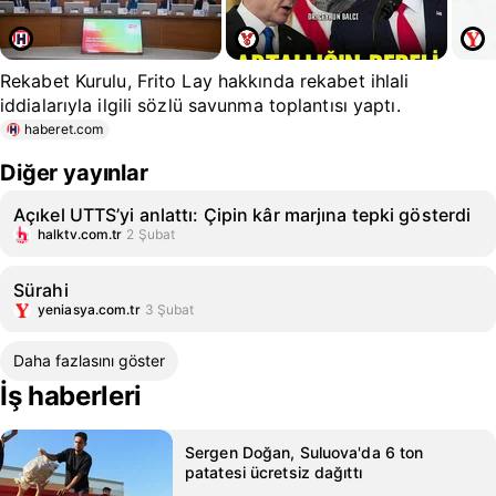
Rekabet Kurulu, Frito Lay hakkında rekabet ihlali
iddialarıyla ilgili sözlü savunma toplantısı yaptı.
haberet.com
Diğer yayınlar
Açıkel UTTS’yi anlattı: Çipin kâr marjına tepki gösterdi
halktv.com.tr
2 Şubat
Sürahi
yeniasya.com.tr
3 Şubat
Daha fazlasını göster
İş haberleri
Sergen Doğan, Suluova'da 6 ton
patatesi ücretsiz dağıttı