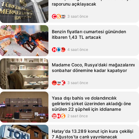
raporunu açıklayacak
3 saat önce
Benzin fiyatları cumartesi gününden
itibaren 1,43 TL artacak
4 saat önce
Madame Coco, Rusya'daki mağazalarını
sonbahar dönemine kadar kapatıyor
3 saat önce
Yasa dışı bahis ve dolandırıcılık
gelirlerini şirket üzerinden akladığı öne
sürülen 22 şüpheli için iddianame
2 saat önce
Hatay'da 13.289 konut için kura çekilişi
7 Ağustos'ta canlı yayınlanacak