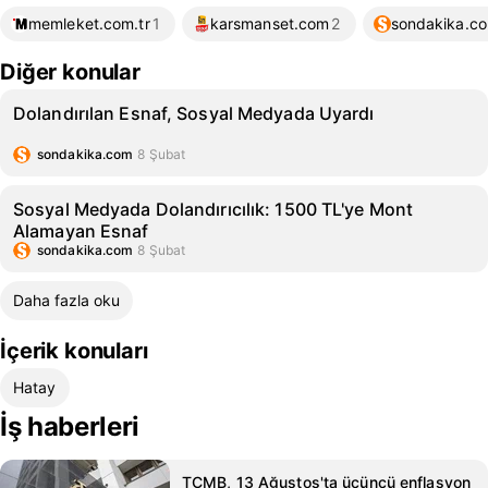
memleket.com.tr
1
karsmanset.com
2
sondakika.c
Diğer konular
Dolandırılan Esnaf, Sosyal Medyada Uyardı
sondakika.com
8 Şubat
Sosyal Medyada Dolandırıcılık: 1500 TL'ye Mont
Alamayan Esnaf
sondakika.com
8 Şubat
Daha fazla oku
İçerik konuları
Hatay
İş haberleri
TCMB, 13 Ağustos'ta üçüncü enflasyon