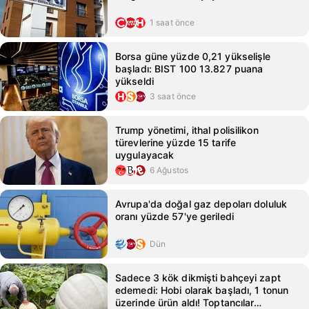
1 saat önce
Borsa güne yüzde 0,21 yükselişle
başladı: BIST 100 13.827 puana
yükseldi
3 saat önce
Trump yönetimi, ithal polisilikon
türevlerine yüzde 15 tarife
uygulayacak
6 Ağustos
Avrupa'da doğal gaz depoları doluluk
oranı yüzde 57'ye geriledi
Dün
Sadece 3 kök dikmişti bahçeyi zapt
edemedi: Hobi olarak başladı, 1 tonun
üzerinde ürün aldı! Toptancılar