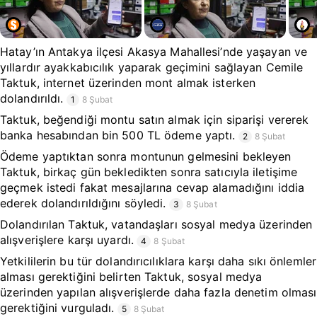
Hatay’ın Antakya ilçesi Akasya Mahallesi’nde yaşayan ve
yıllardır ayakkabıcılık yaparak geçimini sağlayan Cemile
Taktuk, internet üzerinden mont almak isterken
dolandırıldı.
1
8 Şubat
Taktuk, beğendiği montu satın almak için siparişi vererek
banka hesabından bin 500 TL ödeme yaptı.
2
8 Şubat
Ödeme yaptıktan sonra montunun gelmesini bekleyen
Taktuk, birkaç gün bekledikten sonra satıcıyla iletişime
geçmek istedi fakat mesajlarına cevap alamadığını iddia
ederek dolandırıldığını söyledi.
3
8 Şubat
Dolandırılan Taktuk, vatandaşları sosyal medya üzerinden
alışverişlere karşı uyardı.
4
8 Şubat
Yetkililerin bu tür dolandırıcılıklara karşı daha sıkı önlemler
alması gerektiğini belirten Taktuk, sosyal medya
üzerinden yapılan alışverişlerde daha fazla denetim olması
gerektiğini vurguladı.
5
8 Şubat