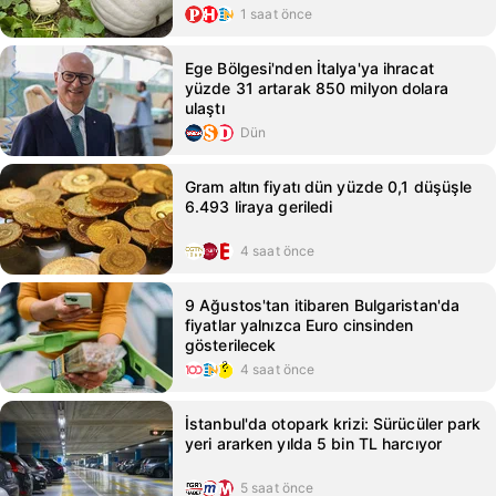
peşinde...
1 saat önce
Ege Bölgesi'nden İtalya'ya ihracat
yüzde 31 artarak 850 milyon dolara
ulaştı
Dün
Gram altın fiyatı dün yüzde 0,1 düşüşle
6.493 liraya geriledi
4 saat önce
9 Ağustos'tan itibaren Bulgaristan'da
fiyatlar yalnızca Euro cinsinden
gösterilecek
4 saat önce
İstanbul'da otopark krizi: Sürücüler park
yeri ararken yılda 5 bin TL harcıyor
5 saat önce