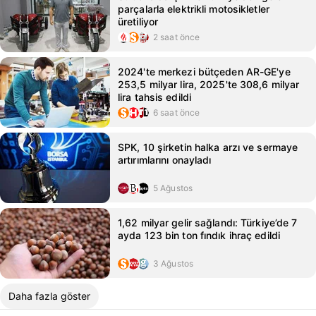
parçalarla elektrikli motosikletler
üretiliyor
2 saat önce
2024'te merkezi bütçeden AR-GE'ye
253,5 milyar lira, 2025'te 308,6 milyar
lira tahsis edildi
6 saat önce
SPK, 10 şirketin halka arzı ve sermaye
artırımlarını onayladı
5 Ağustos
1,62 milyar gelir sağlandı: Türkiye’de 7
ayda 123 bin ton fındık ihraç edildi
3 Ağustos
Daha fazla göster