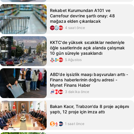
Rekabet Kurumundan A101 ve
Carrefour devrine şartlı onay: 48
mağaza elden çıkarılacak
4 saat önce
KKTC'de yüksek sıcaklıklar nedeniyle
öğle saatlerinde açık alanda çalışmak
10 gün süreyle yasaklandı
5 Ağustos
ABD'de işsizlik maaşı başvuruları arttı -
Finans haberlerinin doğru adresi -
Mynet Finans Haber
3 dakika önce
Bakan Kacır, Trabzon'da 8 proje açılışını
yaptı, 12 proje için imza attı
1 saat önce