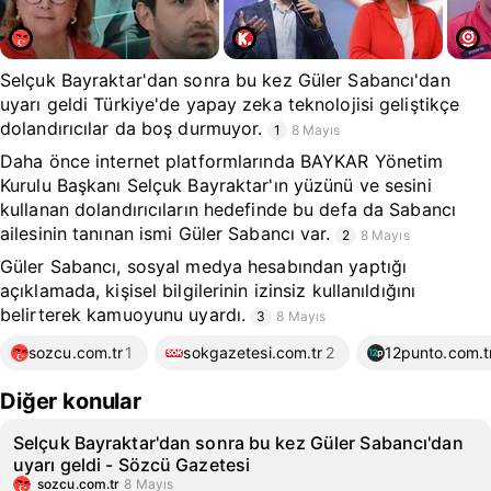
Selçuk Bayraktar'dan sonra bu kez Güler Sabancı'dan
uyarı geldi Türkiye'de yapay zeka teknolojisi geliştikçe
dolandırıcılar da boş durmuyor.
1
8 Mayıs
Daha önce internet platformlarında BAYKAR Yönetim
Kurulu Başkanı Selçuk Bayraktar'ın yüzünü ve sesini
kullanan dolandırıcıların hedefinde bu defa da Sabancı
ailesinin tanınan ismi Güler Sabancı var.
2
8 Mayıs
Güler Sabancı, sosyal medya hesabından yaptığı
açıklamada, kişisel bilgilerinin izinsiz kullanıldığını
belirterek kamuoyunu uyardı.
3
8 Mayıs
sozcu.com.tr
1
sokgazetesi.com.tr
2
12punto.com.t
Diğer konular
Selçuk Bayraktar'dan sonra bu kez Güler Sabancı'dan
uyarı geldi - Sözcü Gazetesi
sozcu.com.tr
8 Mayıs