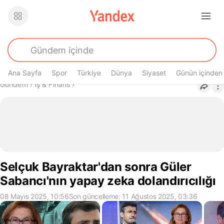
Ana Sayfa
Spor
Türkiye
Dünya
Siyaset
Günün içinden
Buradasın
Gündem
›
İş & Finans
›
Selçuk Bayraktar'dan sonra Güler
Sabancı'nın yapay zeka dolandırıcılığı
08 Mayıs 2025, 10:56
Son güncelleme: 11 Ağustos 2025, 03:36