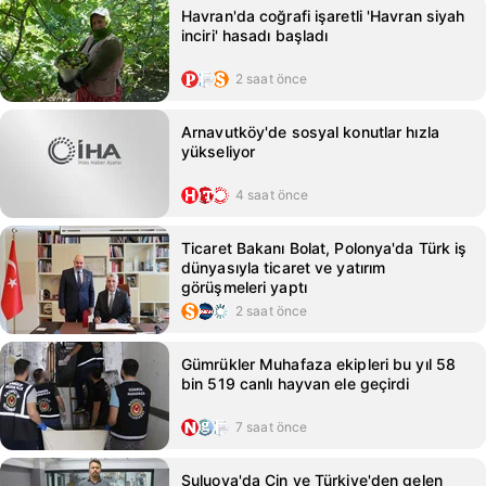
Havran'da coğrafi işaretli 'Havran siyah
inciri' hasadı başladı
2 saat önce
Arnavutköy'de sosyal konutlar hızla
yükseliyor
4 saat önce
Ticaret Bakanı Bolat, Polonya'da Türk iş
dünyasıyla ticaret ve yatırım
görüşmeleri yaptı
2 saat önce
Gümrükler Muhafaza ekipleri bu yıl 58
bin 519 canlı hayvan ele geçirdi
7 saat önce
Suluova'da Çin ve Türkiye'den gelen