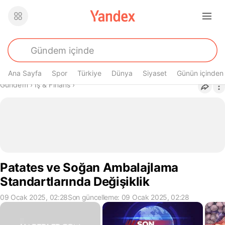
Ana Sayfa
Spor
Türkiye
Dünya
Siyaset
Günün içinden
Buradasın
Gündem
›
İş & Finans
›
Patates ve Soğan Ambalajlama
Standartlarında Değişiklik
09 Ocak 2025, 02:28
Son güncelleme: 09 Ocak 2025, 02:28