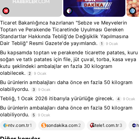
Ticaret Bakanlığınca hazırlanan "Sebze ve Meyvelerin
Toptan ve Perakende Ticaretinde Uyulması Gereken
Standartlar Hakkında Tebliğ'de Değişiklik Yapılmasına
Dair Tebliğ" Resmi Gazete'de yayımlandı.
1
9 Ocak
Bu kapsamda toptan ve perakende ticarette patates, kuru
soğan ve tatlı patates için file, jüt çuval, torba, kasa veya
kutu şeklindeki ambalajlar en fazla 30 kilogram
olabilecek.
2
9 Ocak
Bu ürünlerin ambalajları daha önce en fazla 50 kilogram
olabiliyordu.
3
9 Ocak
Tebliğ, 1 Ocak 2026 itibarıyla yürürlüğe girecek.
4
9 Ocak
Bu ürünlerin ambalajları daha önce en fazla 50 kilogram
olabiliyordu.
5
9 Ocak
ntv.com.tr
1
sondakika.com
2
tele1.com.tr
3
h