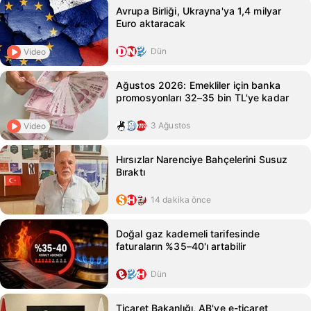
Avrupa Birliği, Ukrayna'ya 1,4 milyar
Euro aktaracak
Dün
Video
Ağustos 2026: Emekliler için banka
promosyonları 32–35 bin TL'ye kadar
3 Ağustos
Video
Hırsızlar Narenciye Bahçelerini Susuz
Bıraktı
14 dakika önce
Doğal gaz kademeli tarifesinde
faturaların %35–40'ı artabilir
Dün
Ticaret Bakanlığı, AB'ye e-ticaret