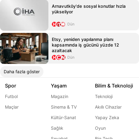
Arnavutköy'de sosyal konutlar hızla
yükseliyor
Dün
Etsy, yeniden yapılanma planı
kapsamında iş gücünü yüzde 12
azaltacak
Dün
Daha fazla göster
Spor
Yaşam
Bilim & Teknoloji
Futbol
Magazin
Teknoloji
Maçlar
Sinema & TV
Akıllı Cihazlar
Kültür-Sanat
Yapay Zeka
Sağlık
Oyun
Seyahat
Big Tech