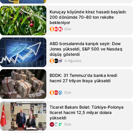
Kuruçay köyünde kiraz hasadı başladı:
200 dönümde 70–80 ton rekolte
bekleniyor
Dün
ABD borsalarında karışık seyir: Dow
Jones yükseldi, S&P 500 ve Nasdaq
düşüş gösterdi
4 Ağustos
BDDK: 31 Temmuz'da banka kredi
hacmi 27 trilyon liraya yükseldi
Dün
Ticaret Bakanı Bolat: Türkiye-Polonya
ticaret hacmi 12,5 milyar dolara
yükseldi
Dün