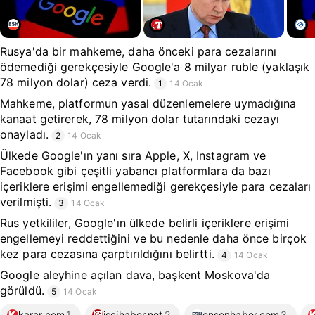
Rusya'da bir mahkeme, daha önceki para cezalarını
ödemediği gerekçesiyle Google'a 8 milyar ruble (yaklaşık
78 milyon dolar) ceza verdi.
1
14 Ocak
Mahkeme, platformun yasal düzenlemelere uymadığına
kanaat getirerek, 78 milyon dolar tutarındaki cezayı
onayladı.
2
14 Ocak
Ülkede Google'ın yanı sıra Apple, X, Instagram ve
Facebook gibi çeşitli yabancı platformlara da bazı
içeriklere erişimi engellemediği gerekçesiyle para cezaları
verilmişti.
3
14 Ocak
Rus yetkililer, Google'ın ülkede belirli içeriklere erişimi
engellemeyi reddettiğini ve bu nedenle daha önce birçok
kez para cezasına çarptırıldığını belirtti.
4
14 Ocak
Google aleyhine açılan dava, başkent Moskova'da
görüldü.
5
14 Ocak
karar.com
1
iscihaber.net
2
ensonhaber.com
3