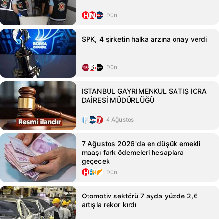
Dün
SPK, 4 şirketin halka arzına onay verdi
Dün
İSTANBUL GAYRİMENKUL SATIŞ İCRA
DAİRESİ MÜDÜRLÜĞÜ
4 Ağustos
7 Ağustos 2026'da en düşük emekli
maaşı fark ödemeleri hesaplara
geçecek
Dün
Otomotiv sektörü 7 ayda yüzde 2,6
artışla rekor kırdı