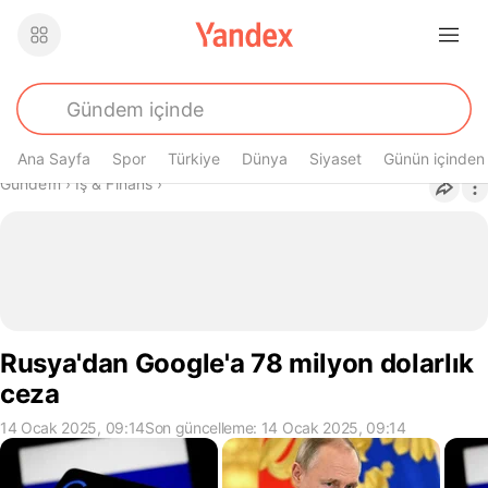
Ana Sayfa
Spor
Türkiye
Dünya
Siyaset
Günün içinden
Buradasın
Gündem
›
İş & Finans
›
Rusya'dan Google'a 78 milyon dolarlık
ceza
14 Ocak 2025, 09:14
Son güncelleme: 14 Ocak 2025, 09:14