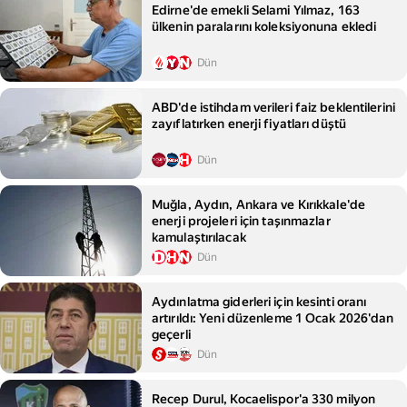
Edirne'de emekli Selami Yılmaz, 163
ülkenin paralarını koleksiyonuna ekledi
Dün
ABD'de istihdam verileri faiz beklentilerini
zayıflatırken enerji fiyatları düştü
Dün
Muğla, Aydın, Ankara ve Kırıkkale'de
enerji projeleri için taşınmazlar
kamulaştırılacak
Dün
Aydınlatma giderleri için kesinti oranı
artırıldı: Yeni düzenleme 1 Ocak 2026'dan
geçerli
Dün
Recep Durul, Kocaelispor'a 330 milyon