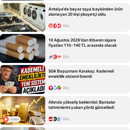
Antalya'da beyaz eşya bayisinden ürün
alamayan 20 kişi şikayetçi oldu
Dün
10 Ağustos 2026'dan itibaren sigara
fiyatları 110–140 TL arasında olacak
Dün
SGK Başuzmanı Karakaş: Kademeli
emeklilik sistemi önemli
Dün
Altında yükseliş beklentisi: Bankalar
tahminlerini yukarı yönlü güncelledi
Dün
Video