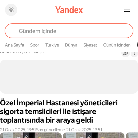
Ana Sayfa
Spor
Türkiye
Dünya
Siyaset
Günün içinden
Buradasın
Gündem
›
İş & Finans
›
Özel İmperial Hastanesi yöneticileri
sigorta temsilcileri ile istişare
toplantısında bir araya geldi
21 Ocak 2025, 13:51
Son güncelleme: 21 Ocak 2025, 13:51