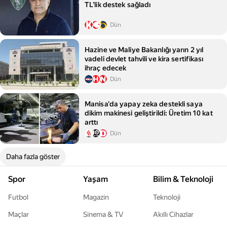
TL'lik destek sağladı
Dün
Hazine ve Maliye Bakanlığı yarın 2 yıl
vadeli devlet tahvili ve kira sertifikası
ihraç edecek
Dün
Manisa'da yapay zeka destekli saya
dikim makinesi geliştirildi: Üretim 10 kat
arttı
Dün
Daha fazla göster
Spor
Yaşam
Bilim & Teknoloji
Futbol
Magazin
Teknoloji
Maçlar
Sinema & TV
Akıllı Cihazlar