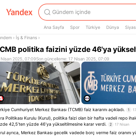
Ana Sayfa
Spor
Türkiye
Dünya
Siyas
radasın
ündem
›
İş & Finans
›
CMB politika faizini yüzde 46'ya yüksel
 Nisan 2025, 07:09
Son güncelleme: 17 Nisan 2025, 07:09
rkiye Cumhuriyet Merkez Bankası (TCMB) faiz kararını açıkladı.
1
1
ra Politikası Kurulu (Kurul), politika faizi olan bir hafta vadeli repo ihal
zde 42,5’ten yüzde 46’ya yükseltilmesine karar verdi.
2
17 Nisan
rul ayrıca, Merkez Bankası gecelik vadede borç verme faiz oranını