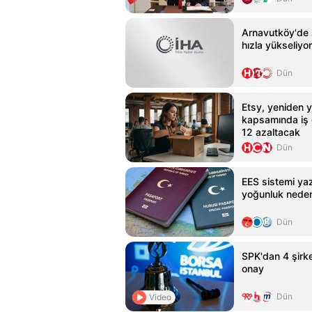
Arnavutköy'de 
hızla yükseliyor
Dün
Etsy, yeniden y
kapsamında iş
12 azaltacak
Dün
EES sistemi y
yoğunluk nedeni
Dün
SPK'dan 4 şirke
onay
Dün
Video