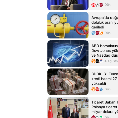
Dün
Avrupa'da doğa
doluluk oranı y
geriledi
Dün
ABD borsalarınd
Dow Jones yük
ve Nasdaq düş
4 Ağusto
BDDK: 31 Tem
kredi hacmi 27 t
yükseldi
Dün
Ticaret Bakanı 
Polonya ticaret
milyar dolara y
Dün