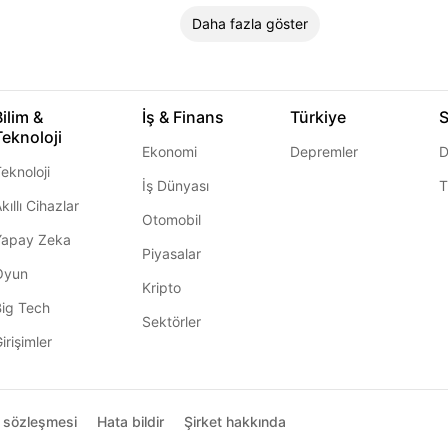
Daha fazla göster
Bilim &
İş & Finans
Türkiye
S
Teknoloji
Ekonomi
Depremler
D
eknoloji
İş Dünyası
T
kıllı Cihazlar
Otomobil
Yapay Zeka
Piyasalar
Oyun
Kripto
Big Tech
Sektörler
irişimler
ı sözleşmesi
Hata bildir
Şirket hakkında