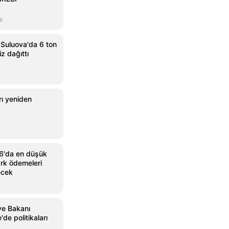
s
Suluova'da 6 ton
z dağıttı
rı yeniden
6'da en düşük
ark ödemeleri
ecek
ye Bakanı
de politikaları