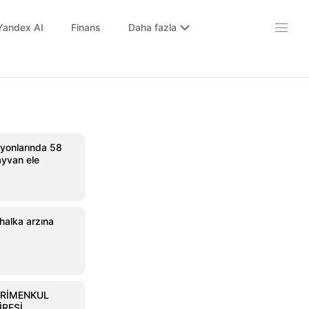
Yandex AI
Finans
Daha fazla
yonlarında 58
ayvan ele
 halka arzına
YRİMENKUL
İRESİ