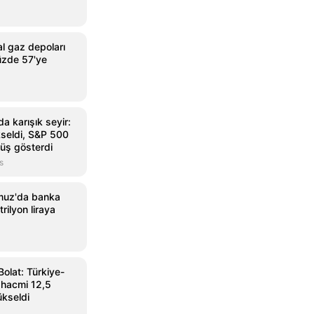
l gaz depoları
üzde 57'ye
a karışık seyir:
seldi, S&P 500
üş gösterdi
s
muz'da banka
rilyon liraya
Bolat: Türkiye-
 hacmi 12,5
ükseldi