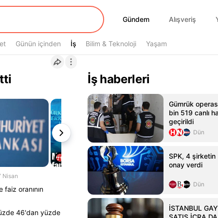
Gündem
Gündem
Alışveriş
et
Günün içinden
İş
İş
Bilim & Teknoloji
Yaşam
tti
İş haberleri
Gümrük operas
bin 519 canlı h
geçirildi
Dün
SPK, 4 şirketin
onay verdi
7 Nisan
Dün
e faiz oranının
İSTANBUL GA
 yüzde 46'dan yüzde
SATIŞ İCRA DA