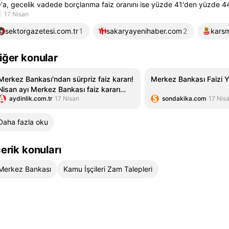
'a, gecelik vadede borçlanma faiz oranını ise yüzde 41'den yüzde 44,
17 Nisan
sektorgazetesi.com.tr
1
sakaryayenihaber.com
2
kars
iğer konular
Merkez Bankası'ndan sürpriz faiz kararı!
Merkez Bankası Faizi Y
Nisan ayı Merkez Bankası faiz kararı
aydinlik.com.tr
17 Nisan
sondakika.com
17 Nis
belli oldu! Faiz kararı sonrası dolar ve
altından ilk tepki
Daha fazla oku
çerik konuları
Merkez Bankası
Kamu İşçileri Zam Talepleri