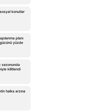
sosyal konutlar
apılanma planı
 gücünü yüzde
az sezonunda
yle kilitlendi
tin halka arzına