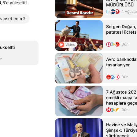
5'e yükseltti.
MÜDÜRLÜĞÜ
4 Ağusto
manset.com
3
Sergen Doğan, 
patatesi ücretsi
Dün
Video
ükseltti
an
Avro banknotla
tasarlanıyor
Dün
7 Ağustos 202
emekli maaşı f
hesaplara geç
Dün
Hazine ve Mali
Şimşek: Türkiye'
sürdürecek