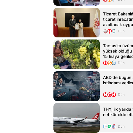
Ticaret Bakanlı
ticaret ihracat
azaltacak uygu
Dün
Tarsus'ta üzüm 
yüksek olduğu iç
15 liraya gerile
Dün
ABD'de bugün 
istihdamı verile
Dün
THY, ilk yarıda
net kâr elde ett
Dün