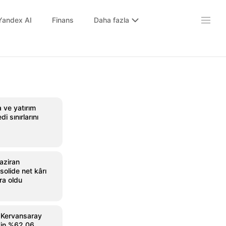
Yandex AI
Finans
Daha fazla
 ve yatırım
i sınırlarını
aziran
olide net kârı
ra oldu
 Kervansaray
g'in %62,06