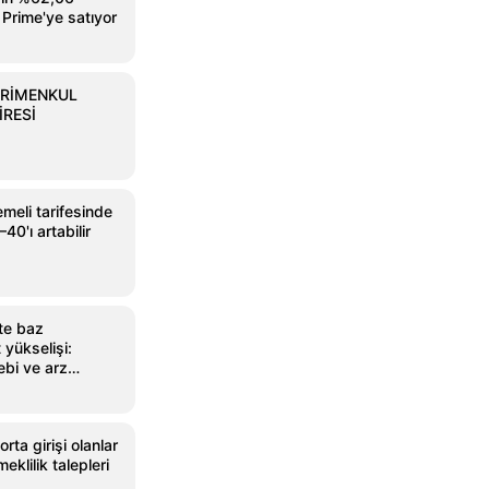
 Prime'ye satıyor
YRİMENKUL
İRESİ
meli tarifesinde
40'ı artabilir
te baz
 yükselişi:
ebi ve arz
ta girişi olanlar
eklilik talepleri