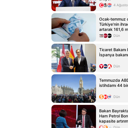
4 Ağusto
Ocak-temmuz 
Türkiye'nin ihr
artarak 161,6 m
Dün
Ticaret Bakanı 
İspanya bakanı
Dün
Temmuzda ABD'
istihdamı 44 bin
Dün
Bakan Bayraktar
Ham Petrol Bor
kapasite artırım
Dün