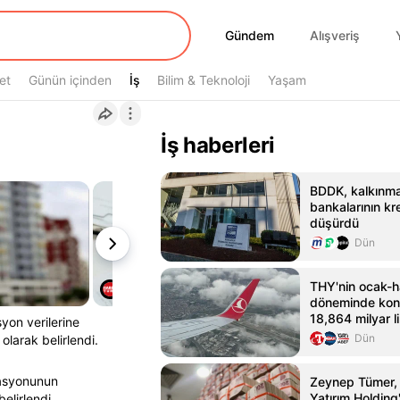
Gündem
Gündem
Alışveriş
et
Günün içinden
İş
İş
Bilim & Teknoloji
Yaşam
?
İş haberleri
BDDK, kalkınma
bankalarının kred
düşürdü
Dün
THY'nin ocak-h
döneminde kons
18,864 milyar li
yon verilerine
Dün
 olarak belirlendi.
lasyonunun
Zeynep Tümer,
Yatırım Holdin
elirlendi.