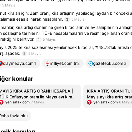
5 Mayıs
nut kiraları için: Zam oranı, kira artışının yapılacağı aydan bir önceki
talaması esas alınarak hesaplanır.
3
5 Mayıs
manlar, kira artışı dönemine giren kiracıların ve ev sahiplerinin anl
in sözleşme tarihlerini, TÜFE hesaplamalarını ve resmî açıklanan oranl
rektiğini belirtiyor.
4
5 Mayıs
yıs 2025’te kira sözleşmesi yenilenecek kiracılar, %48,73’lük artışla c
rşılaşacak.
5
5 Mayıs
olaymedya.com
1
milliyet.com.tr
2
gazeteoku.com
3
iğer konular
MAYIS KİRA ARTIŞ ORANI HESAPLA |
KİRA ARTIŞ ORANI TÜİ
TÜİK Enflasyon oranı ile Mayıs ayı kira
Mayıs ayı kira artış or
yenisafak.com
7 Mayıs
yenisafak.com
6 Mayıs
zammı oranı (TEFE - ÜFE) ne kadar oldu?
oldu, yeni kira zammı na
İşte yeni ev - iş yeri kira artış oranı
hesaplanacak? Konut, iş 
artış oranı hesaplama!
Daha fazla oku
çerik konuları