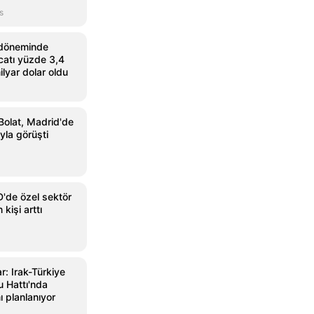
s
döneminde
acatı yüzde 3,4
ilyar dolar oldu
Bolat, Madrid'de
yla görüşti
de özel sektör
 kişi arttı
: Irak-Türkiye
u Hattı'nda
ı planlanıyor