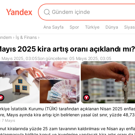
Ana Sayfa
Spor
Türkiye
Dünya
Siyas
radasın
ündem
›
İş & Finans
›
ayıs 2025 kira artış oranı açıklandı mı
 Mayıs 2025, 03:05
Son güncelleme: 05 Mayıs 2025, 03:05
rkiye İstatistik Kurumu (TÜİK) tarafından açıklanan Nisan 2025 enflas
re, Mayıs ayında kira artışı için belirlenen yasal üst sınır, yüzde 48,73
7 Mayıs
nut kiralarında yüzde 25 zam tavanının kaldırılması ve Nisan ayı enf
ıklanmasıyla birlikte konut ve işyerlerine yapılacak kira artış oranı da b