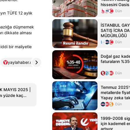
hissesini Oasis
Dün
 ayın TÜFE 12 aylık
İSTANBUL GA
aşmazlığa düşmemek
SATIŞ İCRA DA
arı dikkate alması
MÜDÜRLÜĞÜ
Dün
iddi bir maliyetle
Doğal gaz kade
faturaların %35–
yaylahaber.com.tr
4
sakaryayenihaber.com
5
Dün
Temmuz 2025'
K MAYIS 2025 |
metallerde fiyat
anı yüzde kaç
Yapay zeka tal
sıl
endişeleri
Dün
yeri için kira
1999–2008 sigor
için kademeli em
artıyor