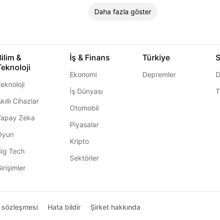
Daha fazla göster
Bilim &
İş & Finans
Türkiye
S
Teknoloji
Ekonomi
Depremler
D
eknoloji
İş Dünyası
T
kıllı Cihazlar
Otomobil
Yapay Zeka
Piyasalar
Oyun
Kripto
Big Tech
Sektörler
irişimler
ı sözleşmesi
Hata bildir
Şirket hakkında