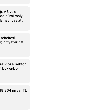
ğı, AB'ye e-
ında bürokrasiyi
lamayı başlattı
rekoltesi
in fiyatları 10–
di
ADP özel sektör
ri bekleniyor
 18,864 milyar TL
i