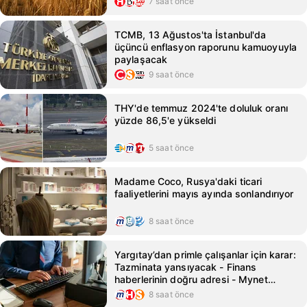
7 saat önce
TCMB, 13 Ağustos'ta İstanbul'da
üçüncü enflasyon raporunu kamuoyuyla
paylaşacak
9 saat önce
THY'de temmuz 2024'te doluluk oranı
yüzde 86,5'e yükseldi
5 saat önce
Madame Coco, Rusya'daki ticari
faaliyetlerini mayıs ayında sonlandırıyor
8 saat önce
Yargıtay’dan primle çalışanlar için karar:
Tazminata yansıyacak - Finans
haberlerinin doğru adresi - Mynet
Finans Haber
8 saat önce