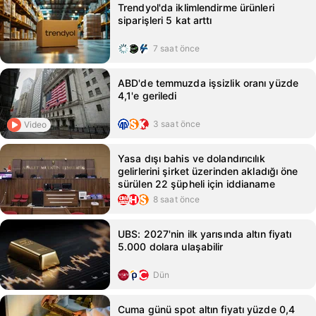
Trendyol'da iklimlendirme ürünleri
siparişleri 5 kat arttı
7 saat önce
ABD'de temmuzda işsizlik oranı yüzde
4,1'e geriledi
3 saat önce
Video
Yasa dışı bahis ve dolandırıcılık
gelirlerini şirket üzerinden akladığı öne
sürülen 22 şüpheli için iddianame
8 saat önce
UBS: 2027'nin ilk yarısında altın fiyatı
5.000 dolara ulaşabilir
Dün
Cuma günü spot altın fiyatı yüzde 0,4