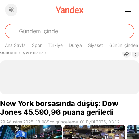
Ana Sayfa
Spor
Türkiye
Dünya
Siyaset
Günün içinden
Buradasın
Gündem
›
İş & Finans
›
New York borsasında düşüş: Dow
Jones 45.590,96 puana geriledi
29 Ağustos 2025, 18:08
Son güncelleme: 01 Eylül 2025, 03:12