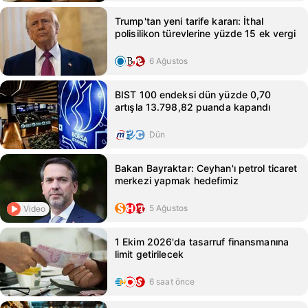
Trump'tan yeni tarife kararı: İthal
polisilikon türevlerine yüzde 15 ek vergi
6 Ağustos
BIST 100 endeksi dün yüzde 0,70
artışla 13.798,82 puanda kapandı
Dün
Bakan Bayraktar: Ceyhan'ı petrol ticaret
merkezi yapmak hedefimiz
5 Ağustos
Video
1 Ekim 2026'da tasarruf finansmanına
limit getirilecek
6 saat önce