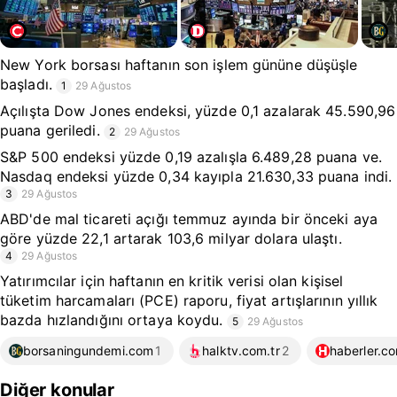
New York borsası haftanın son işlem gününe düşüşle
başladı.
1
29 Ağustos
Açılışta Dow Jones endeksi, yüzde 0,1 azalarak 45.590,96
puana geriledi.
2
29 Ağustos
S&P 500 endeksi yüzde 0,19 azalışla 6.489,28 puana ve.
Nasdaq endeksi yüzde 0,34 kayıpla 21.630,33 puana indi.
3
29 Ağustos
ABD'de mal ticareti açığı temmuz ayında bir önceki aya
göre yüzde 22,1 artarak 103,6 milyar dolara ulaştı.
4
29 Ağustos
Yatırımcılar için haftanın en kritik verisi olan kişisel
tüketim harcamaları (PCE) raporu, fiyat artışlarının yıllık
bazda hızlandığını ortaya koydu.
5
29 Ağustos
borsaningundemi.com
1
halktv.com.tr
2
haberler.c
Diğer konular