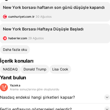
New York borsası haftanın son günü düşüşle kapandı
cumhuriyet.com.tr
30 Ağustos
New York Borsası Haftaya Düşüşle Başladı
haberler.com
29 Ağustos
Daha fazla oku
İçerik konuları
NASDAQ
Donald Trump
Lisa Cook
Yanıt bulun
Yazeka
Arama sonuçlarına göre oluşturuldu
Nasdaq endeksi hangi şirketleri kapsar?
Fed'in enflasyon göstergeleri nelerdir?