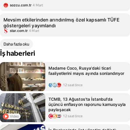
sozcu.com.tr
4 Mart
Mevsim etkilerinden arındırılmış özel kapsamlı TÜFE
göstergeleri yayımlandı
star.com.tr
4 Mart
Daha fazla oku
İş haberleri
Madame Coco, Rusya'daki ticari
faaliyetlerini mayıs ayında sonlandırıyor
12 saat önce
TCMB, 13 Ağustos'ta İstanbul'da
üçüncü enflasyon raporunu kamuoyuyla
paylaşacak
12 saat önce
Video