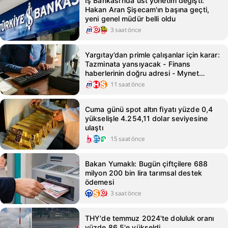
İş Bankası'nda üst yönetim değişti:
Hakan Aran Şişecam'ın başına geçti,
yeni genel müdür belli oldu
3 saat önce
Yargıtay’dan primle çalışanlar için karar:
Tazminata yansıyacak - Finans
haberlerinin doğru adresi - Mynet
Finans Haber
11 saat önce
Cuma günü spot altın fiyatı yüzde 0,4
yükselişle 4.254,11 dolar seviyesine
ulaştı
15 saat önce
Bakan Yumaklı: Bugün çiftçilere 688
milyon 200 bin lira tarımsal destek
ödemesi
3 saat önce
THY'de temmuz 2024'te doluluk oranı
yüzde 86,5'e yükseldi