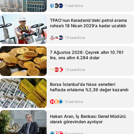
1 saat önce
TPAO'nun Karadeniz'deki petrol arama
ruhsatı 18 Nisan 2029'a kadar uzatıldı
13 saat önce
7 Ağustos 2026: Çeyrek altın 10.761
lira, ons altın 4.284 dolar
13 saat önce
Borsa İstanbul'da hisse senetleri
haftada ortalama %2,39 değer kazandı
3 saat önce
Hakan Aran, İş Bankası Genel Müdürü
olarak görevinden ayrılıyor
5 saat önce