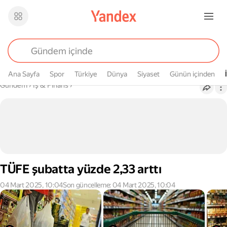
Ana Sayfa
Spor
Türkiye
Dünya
Siyaset
Günün içinden
Buradasın
Gündem
›
İş & Finans
›
TÜFE şubatta yüzde 2,33 arttı
04 Mart 2025, 10:04
Son güncelleme: 04 Mart 2025, 10:04