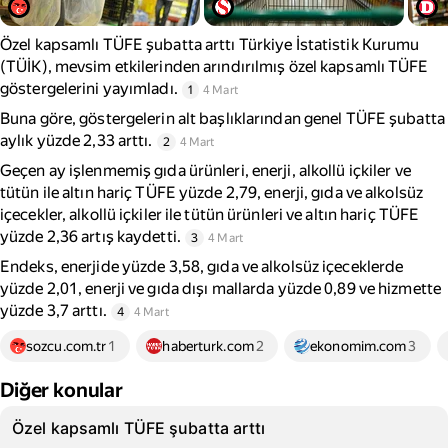
Özel kapsamlı TÜFE şubatta arttı Türkiye İstatistik Kurumu
(TÜİK), mevsim etkilerinden arındırılmış özel kapsamlı TÜFE
göstergelerini yayımladı.
1
4 Mart
Buna göre, göstergelerin alt başlıklarından genel TÜFE şubatta
aylık yüzde 2,33 arttı.
2
4 Mart
Geçen ay işlenmemiş gıda ürünleri, enerji, alkollü içkiler ve
tütün ile altın hariç TÜFE yüzde 2,79, enerji, gıda ve alkolsüz
içecekler, alkollü içkiler ile tütün ürünleri ve altın hariç TÜFE
yüzde 2,36 artış kaydetti.
3
4 Mart
Endeks, enerjide yüzde 3,58, gıda ve alkolsüz içeceklerde
yüzde 2,01, enerji ve gıda dışı mallarda yüzde 0,89 ve hizmette
yüzde 3,7 arttı.
4
4 Mart
sozcu.com.tr
1
haberturk.com
2
ekonomim.com
3
Diğer konular
Özel kapsamlı TÜFE şubatta arttı