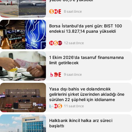
8 saat önce
Borsa İstanbul'da yeni gün: BIST 100
endeksi 13.827,14 puana yükseldi
12 saat önce
1 Ekim 2026'da tasarruf finansmanına
limit getirilecek
9 saat önce
Yasa dışı bahis ve dolandırıcılık
gelirlerini şirket üzerinden akladığı öne
sürülen 22 şüpheli için iddianame
11 saat önce
Halkbank ikincil halka arz süreci
başlattı