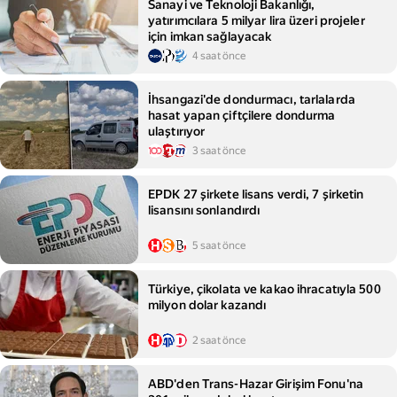
Sanayi ve Teknoloji Bakanlığı,
yatırımcılara 5 milyar lira üzeri projeler
için imkan sağlayacak
4 saat önce
İhsangazi'de dondurmacı, tarlalarda
hasat yapan çiftçilere dondurma
ulaştırıyor
3 saat önce
EPDK 27 şirkete lisans verdi, 7 şirketin
lisansını sonlandırdı
5 saat önce
Türkiye, çikolata ve kakao ihracatıyla 500
milyon dolar kazandı
2 saat önce
ABD'den Trans-Hazar Girişim Fonu'na