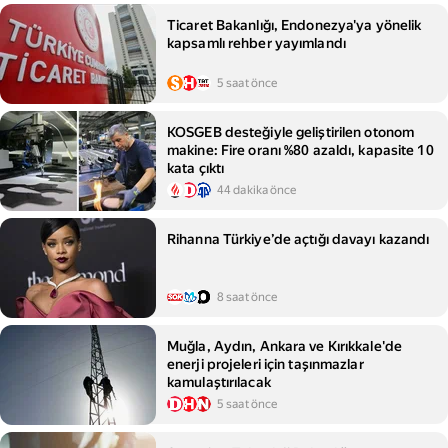
Ticaret Bakanlığı, Endonezya'ya yönelik
kapsamlı rehber yayımlandı
5 saat önce
KOSGEB desteğiyle geliştirilen otonom
makine: Fire oranı %80 azaldı, kapasite 10
kata çıktı
44 dakika önce
Rihanna Türkiye’de açtığı davayı kazandı
8 saat önce
Muğla, Aydın, Ankara ve Kırıkkale'de
enerji projeleri için taşınmazlar
kamulaştırılacak
5 saat önce