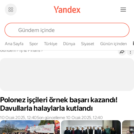
Ana Sayfa
Spor
Türkiye
Dünya
Siyaset
Günün içinden
Buradasın
Gündem
›
İş & Finans
›
Polonez işçileri örnek başarı kazandı!
Davullarla halaylarla kutlandı
10 Ocak 2025, 12:40
Son güncelleme: 10 Ocak 2025, 12:40