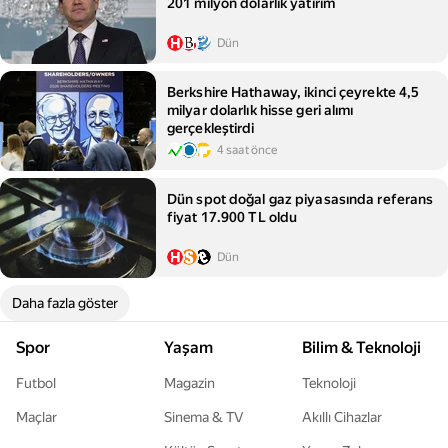
201 milyon dolarlık yatırım
Dün
Berkshire Hathaway, ikinci çeyrekte 4,5
milyar dolarlık hisse geri alımı
gerçekleştirdi
4 saat önce
Dün spot doğal gaz piyasasında referans
fiyat 17.900 TL oldu
Dün
Daha fazla göster
Spor
Yaşam
Bilim & Teknoloji
Futbol
Magazin
Teknoloji
Maçlar
Sinema & TV
Akıllı Cihazlar