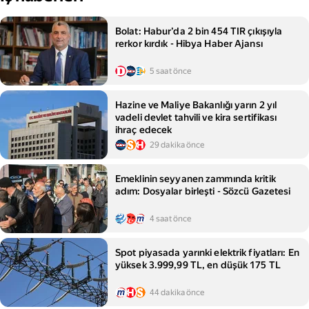
Bolat: Habur’da 2 bin 454 TIR çıkışıyla
rerkor kırdık - Hibya Haber Ajansı
5 saat önce
Hazine ve Maliye Bakanlığı yarın 2 yıl
vadeli devlet tahvili ve kira sertifikası
ihraç edecek
29 dakika önce
Emeklinin seyyanen zammında kritik
adım: Dosyalar birleşti - Sözcü Gazetesi
4 saat önce
Spot piyasada yarınki elektrik fiyatları: En
yüksek 3.999,99 TL, en düşük 175 TL
44 dakika önce