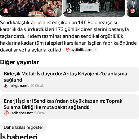
Sendikalaştıkları için işten çıkarılan 146 Polonez işçisi,
kararlılıkla sürdürdükleri 173 günlük direnişlerini başarıyla
taçlandırdı. Kıdem tazminatlarından sendikal örgütlülük
haklarına kadar tüm talepleri karşılanan işçiler, fabrika önünde
davullar ve halaylarla kutladı
aydinlik.com.tr
Diğer yayınlar
Birleşik Metal-İş duyurdu: Arıtaş Kriyojenik'te anlaşma
sağlandı
birgun.net
10 Ocak
Enerji İşçileri Sendikası'ndan büyük kazanım: Toprak
Sulama Birliği ile mutabakat sağlandı!
iscihaber.net
9 Ocak
Daha fazlasını göster
İş haberleri