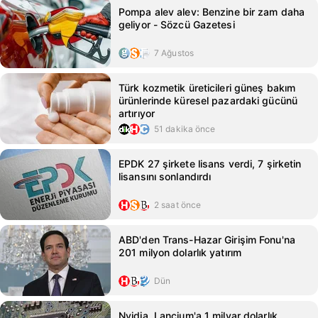
Pompa alev alev: Benzine bir zam daha
geliyor - Sözcü Gazetesi
7 Ağustos
Türk kozmetik üreticileri güneş bakım
ürünlerinde küresel pazardaki gücünü
artırıyor
51 dakika önce
EPDK 27 şirkete lisans verdi, 7 şirketin
lisansını sonlandırdı
2 saat önce
ABD'den Trans-Hazar Girişim Fonu'na
201 milyon dolarlık yatırım
Dün
Nvidia, Lancium'a 1 milyar dolarlık