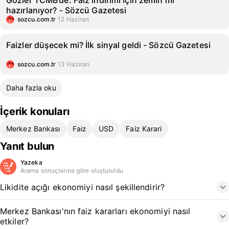
Gözler TCMB’de: Faiz indirimi için zemin mi
hazırlanıyor? - Sözcü Gazetesi
sozcu.com.tr
12 Haziran
Faizler düşecek mi? İlk sinyal geldi - Sözcü Gazetesi
sozcu.com.tr
13 Haziran
Daha fazla oku
İçerik konuları
Merkez Bankası
Faiz
USD
Faiz Karari
Yanıt bulun
Yazeka
Arama sonuçlarına göre oluşturuldu
Likidite açığı ekonomiyi nasıl şekillendirir?
Merkez Bankası'nın faiz kararları ekonomiyi nasıl
etkiler?