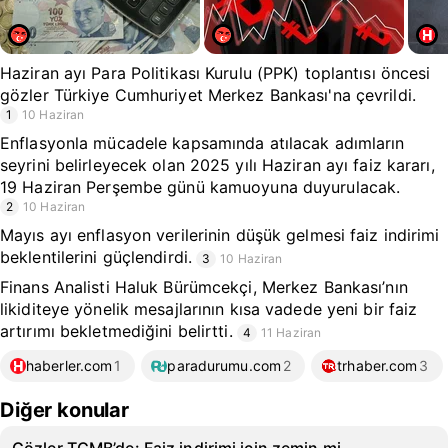
Haziran ayı Para Politikası Kurulu (PPK) toplantısı öncesi
gözler Türkiye Cumhuriyet Merkez Bankası'na çevrildi.
1
10 Haziran
Enflasyonla mücadele kapsamında atılacak adımların
seyrini belirleyecek olan 2025 yılı Haziran ayı faiz kararı,
19 Haziran Perşembe günü kamuoyuna duyurulacak.
2
10 Haziran
Mayıs ayı enflasyon verilerinin düşük gelmesi faiz indirimi
beklentilerini güçlendirdi.
3
10 Haziran
Finans Analisti Haluk Bürümcekçi, Merkez Bankası’nın
likiditeye yönelik mesajlarının kısa vadede yeni bir faiz
artırımı bekletmediğini belirtti.
4
11 Haziran
haberler.com
1
paradurumu.com
2
trhaber.com
3
Diğer konular