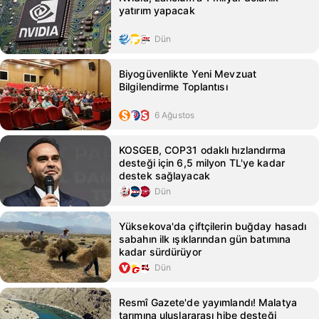
yatırım yapacak
Dün
Biyogüvenlikte Yeni Mevzuat
Bilgilendirme Toplantısı
6 Ağustos
KOSGEB, COP31 odaklı hızlandırma
desteği için 6,5 milyon TL'ye kadar
destek sağlayacak
Dün
Yüksekova'da çiftçilerin buğday hasadı
sabahın ilk ışıklarından gün batımına
kadar sürdürüyor
Dün
Resmî Gazete'de yayımlandı! Malatya
tarımına uluslararası hibe desteği