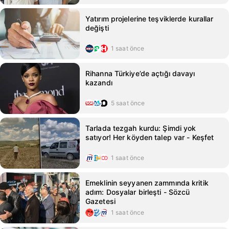
Yatırım projelerine teşviklerde kurallar
değişti
1 saat önce
Rihanna Türkiye’de açtığı davayı
kazandı
5 saat önce
Tarlada tezgah kurdu: Şimdi yok
satıyor! Her köyden talep var - Keşfet
1 saat önce
Emeklinin seyyanen zammında kritik
adım: Dosyalar birleşti - Sözcü
Gazetesi
1 saat önce