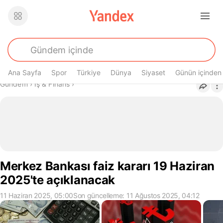
Ana Sayfa
Spor
Türkiye
Dünya
Siyaset
Günün içinden
Buradasın
Gündem
›
İş & Finans
›
Merkez Bankası faiz kararı 19 Haziran
2025'te açıklanacak
11 Haziran 2025, 05:00
Son güncelleme: 11 Ağustos 2025, 04:12