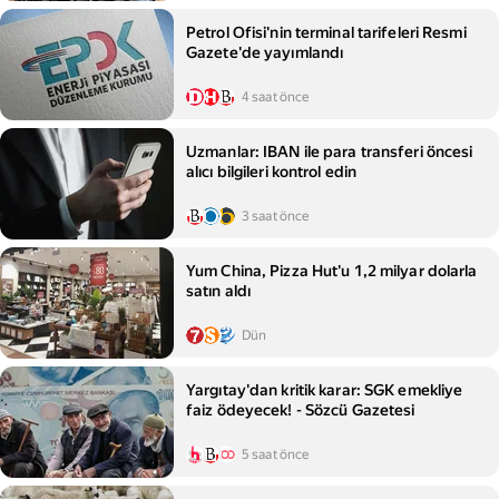
Petrol Ofisi'nin terminal tarifeleri Resmi
Gazete'de yayımlandı
4 saat önce
Uzmanlar: IBAN ile para transferi öncesi
alıcı bilgileri kontrol edin
3 saat önce
Yum China, Pizza Hut'u 1,2 milyar dolarla
satın aldı
Dün
Yargıtay'dan kritik karar: SGK emekliye
faiz ödeyecek! - Sözcü Gazetesi
5 saat önce