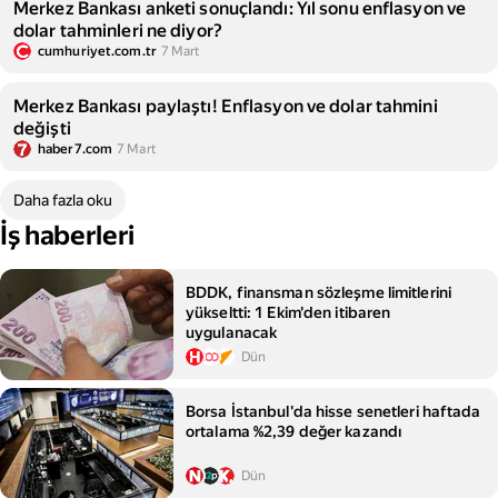
Merkez Bankası anketi sonuçlandı: Yıl sonu enflasyon ve
dolar tahminleri ne diyor?
cumhuriyet.com.tr
7 Mart
Merkez Bankası paylaştı! Enflasyon ve dolar tahmini
değişti
haber7.com
7 Mart
Daha fazla oku
İş haberleri
BDDK, finansman sözleşme limitlerini
yükseltti: 1 Ekim'den itibaren
uygulanacak
Dün
Borsa İstanbul'da hisse senetleri haftada
ortalama %2,39 değer kazandı
Dün