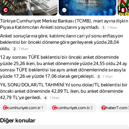
Türkiye Cumhuriyet Merkez Bankası (TCMB), mart ayına ilişkin
Piyasa Katılımcıları Anketi sonuçlarını yayımladı.
1
7 Mart
Anket sonuçlarına göre, katılımcıların cari yıl sonu enflasyon
beklentisi bir önceki döneme göre gerileyerek yüzde 28,04
oldu.
2
7 Mart
12 ay sonrası TÜFE beklentisi bir önceki anket döneminde
yüzde 25,26 iken, bu anket döneminde yüzde 24,55 oldu.24 ay
sonrası TÜFE beklentisi ise aynı anket dönemlerinde sırasıyla
yüzde 17,26 ve yüzde 17,06 olarak gerçekleşti.
3
7 Mart
YIL SONU DOLAR/TL TAHMİNİ Yıl sonu dolar/TL beklentisi bir
önceki anket döneminde 42,89 TL iken, bu anket döneminde
42,79 TL'ye geriledi.
4
7 Mart
cumhuriyet.com.tr
1
cumhuriyet.com.tr
2
haber7.com
Diğer konular