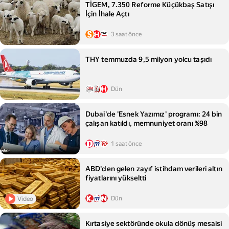
TİGEM, 7.350 Reforme Küçükbaş Satışı
İçin İhale Açtı
3 saat önce
THY temmuzda 9,5 milyon yolcu taşıdı
Dün
Dubai'de 'Esnek Yazımız' programı: 24 bin
çalışan katıldı, memnuniyet oranı %98
1 saat önce
ABD'den gelen zayıf istihdam verileri altın
fiyatlarını yükseltti
Dün
Video
Kırtasiye sektöründe okula dönüş mesaisi