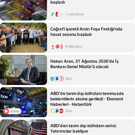
başladı
1 saat önce
Coğrafi işaretli Arsin Foşa Fındığı'nda
hasat sezonu başladı
6 Ağustos
Hakan Aran, 31 Ağustos 2026'da İş
Bankası Genel Müdür'ü olacak
Dün
ABD'de tarım dışı istihdam temmuzda
beklentilerin aksine geriledi - Ekonomi
Haberleri - Habertürk
Dün
Video
ABD'den tarım dışı istihdam verisi:
Yatırımcılar bekliyor