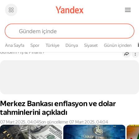
Ana Sayfa
Spor
Türkiye
Dünya
Siyaset
Günün içinden
Buradasın
Gündem
›
İş & Finans
›
Merkez Bankası enflasyon ve dolar
tahminlerini açıkladı
07 Mart 2025, 04:04
Son güncelleme: 07 Mart 2025, 04:04