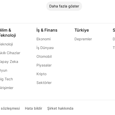
Daha fazla göster
Bilim &
İş & Finans
Türkiye
S
Teknoloji
Ekonomi
Depremler
D
eknoloji
İş Dünyası
T
kıllı Cihazlar
Otomobil
Yapay Zeka
Piyasalar
Oyun
Kripto
Big Tech
Sektörler
irişimler
ı sözleşmesi
Hata bildir
Şirket hakkında