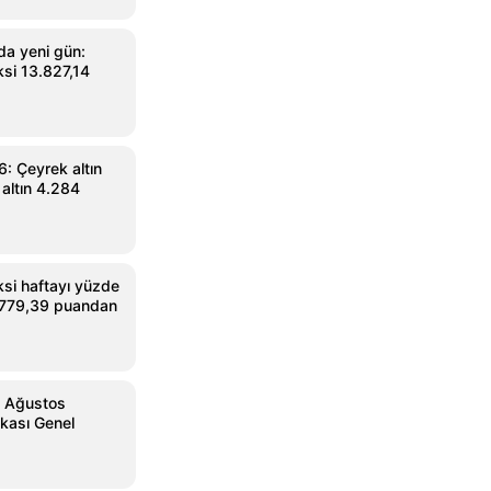
da yeni gün:
si 13.827,14
: Çeyrek altın
 altın 4.284
si haftayı yüzde
3.779,39 puandan
1 Ağustos
kası Genel