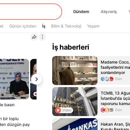
Gündem
Gündem
Alışveriş
et
Günün içinden
İş
İş
Bilim & Teknoloji
Yaşam
İş haberleri
Madame Coco, R
faaliyetlerini m
sonlandırıyor
Dün
TCMB, 13 Ağus
İstanbul'da üç
raporunu kamu
de basın
paylaşacak
Dün
Video
 bir toplu
Hakan Aran, Ş
irden düzgün pay
Kurulu Başkanı