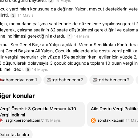
ması olduğunu kaydetti.
2
14 Mayıs
cuk yardımları konusuna da değinen Yalçın, mevcut desteklerin yete
irtti.
3
14 Mayıs
lçın, memurların çalışma saatlerinde de düzenleme yapılması gerektiğ
leyerek, çalışma saatinin 32 saate düşürülmesi gerektiğini ve çalış
ne indirilmesi gerektiğini aktardı.
4
14 Mayıs
mur-Sen Genel Başkanı Yalçın açıkladı Memur Sendikaları Konfeder
n) Genel Başkanı Ali Yalçın, Çocuklu ailelerde aile dostu vergi politika
lir vergisi memurlar için yüzde 15'e sabitlenirken, evliler için yüzde 2
5 düşürülerek dolayısıyla 3 çocuk olduğunda toplam 10 puan vergi in
kilmeli dedi.
5
14 Mayıs
abamedya.com
1
tgrthaber.com
2
tgrthaber.com
3
iğer konular
Vergi' Önerisi: 3 Çocuklu Memura %10
Aile Dostu Vergi Politik
Vergi İndirimi
saglikpersoneli.com.tr
15 Mayıs
sondakika.com
14 May
Daha fazla oku