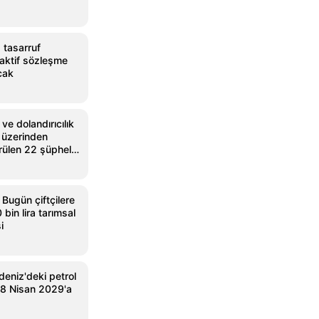
 tasarruf
aktif sözleşme
acak
ve dolandırıcılık
et üzerinden
rülen 22 şüpheli
Bugün çiftçilere
bin lira tarımsal
i
eniz'deki petrol
18 Nisan 2029'a