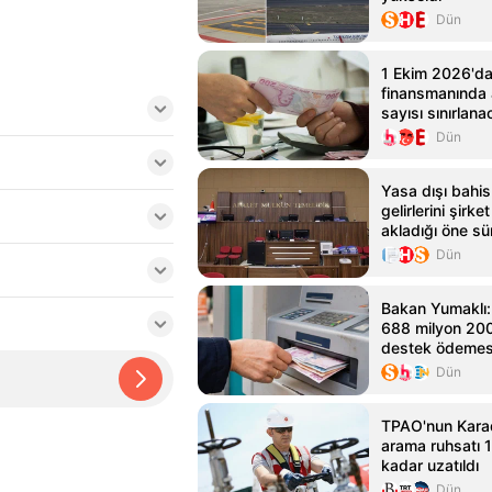
Dün
1 Ekim 2026'da
finansmanında 
sayısı sınırlan
Dün
Yasa dışı bahis 
gelirlerini şirk
akladığı öne sü
için iddianame
Dün
Bakan Yumaklı: 
688 milyon 200 
destek ödemes
Dün
TPAO'nun Karad
arama ruhsatı 
kadar uzatıldı
Dün