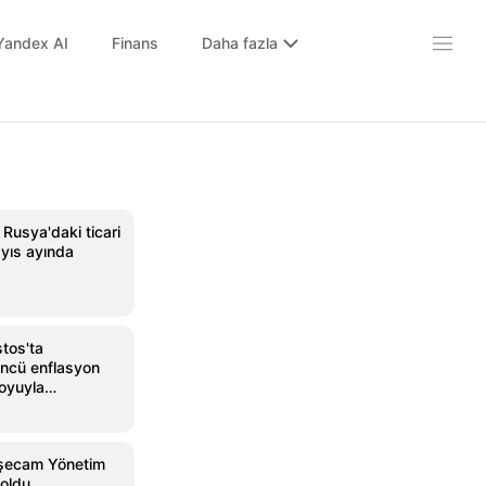
Yandex AI
Finans
Daha fazla
usya'daki ticari
ayıs ayında
tos'ta
üncü enflasyon
oyuyla
işecam Yönetim
 oldu