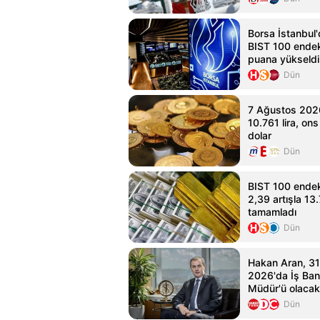
Borsa İstanbul'
BIST 100 endek
puana yükseldi
Dün
7 Ağustos 2026
10.761 lira, ons
dolar
Dün
BIST 100 endek
2,39 artışla 1
tamamladı
Dün
Hakan Aran, 3
2026'da İş Ban
Müdür'ü olacak
Dün