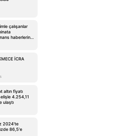
imle çalışanlar
minata
nans haberlerinin
 Mynet Finans
KMECE İCRA
s
altın fiyatı
elişle 4.254,11
e ulaştı
 2024'te
üzde 86,5'e