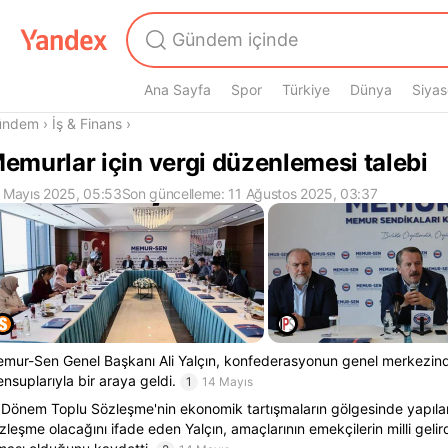
Ana Sayfa
Spor
Türkiye
Dünya
Siyas
radasın
ündem
›
İş & Finans
›
emurlar için vergi düzenlemesi talebi
 Mayıs 2025, 05:53
Son güncelleme: 11 Ağustos 2025, 03:37
mur-Sen Genel Başkanı Ali Yalçın, konfederasyonun genel merkezin
nsuplarıyla bir araya geldi.
1
14 Mayıs
 Dönem Toplu Sözleşme'nin ekonomik tartışmaların gölgesinde yapılan
zleşme olacağını ifade eden Yalçın, amaçlarının emekçilerin milli gel