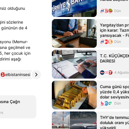
rsiz olduğunu
Dün
ini sözlerine
Yargıtay’dan pr
ma gününün de 4
için karar: Taz
yansıyacak - Fi
doğru adresi -
asyonu (Memur-
Dün
Haber
sına geçilmeli ve
,5, her çocuk için
T.C. KÜÇÜKÇE
dirimi aşağı
DAİRESİ
4 Ağusto
elbistaninsesi.com
4
abamedya.com
5
Cuma günü spot 
yüzde 0,4 yüks
dolar seviyesin
asına Çağrı
Dün
ıs
THY'de temmuz
doluluk oranı y
yükseldi