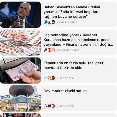
Bakan Şimşek'ten sanayi üretimi
yorumu: "Zorlu küresel koşullara
rağmen büyüme sürüyor"
7 dakika önce
İlaç sektörüne yönelik Rekabet
Kurulunca hazırlanan inceleme raporu
yayımlandı - Finans haberlerinin doğru
adresi - Mynet Finans Haber
24 dakika önce
Temmuzda en fazla aylık reel getiri
mevduat faizinde oldu
2 saat önce
Dev market zinciri satıldı
2 saat önce