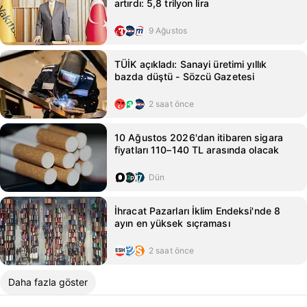
artırdı: 5,8 trilyon lira
9 Ağustos
TÜİK açıkladı: Sanayi üretimi yıllık
bazda düştü - Sözcü Gazetesi
2 saat önce
10 Ağustos 2026'dan itibaren sigara
fiyatları 110–140 TL arasında olacak
Dün
İhracat Pazarları İklim Endeksi'nde 8
ayın en yüksek sıçraması
2 saat önce
Daha fazla göster