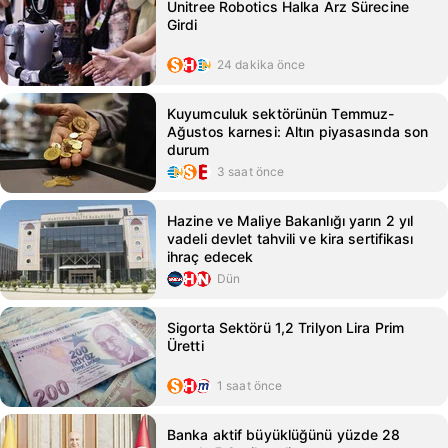
Unitree Robotics Halka Arz Sürecine
Girdi
24 dakika önce
Kuyumculuk sektörünün Temmuz-
Ağustos karnesi: Altın piyasasında son
durum
3 saat önce
Hazine ve Maliye Bakanlığı yarın 2 yıl
vadeli devlet tahvili ve kira sertifikası
ihraç edecek
Dün
Sigorta Sektörü 1,2 Trilyon Lira Prim
Üretti
1 saat önce
Banka aktif büyüklüğünü yüzde 28