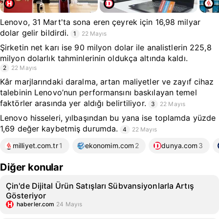
Lenovo, 31 Mart'ta sona eren çeyrek için 16,98 milyar
dolar gelir bildirdi.
1
22 Mayıs
Şirketin net karı ise 90 milyon dolar ile analistlerin 225,8
milyon dolarlık tahminlerinin oldukça altında kaldı.
2
22 Mayıs
Kâr marjlarındaki daralma, artan maliyetler ve zayıf cihaz
talebinin Lenovo’nun performansını baskılayan temel
faktörler arasında yer aldığı belirtiliyor.
3
22 Mayıs
Lenovo hisseleri, yılbaşından bu yana ise toplamda yüzde
1,69 değer kaybetmiş durumda.
4
22 Mayıs
milliyet.com.tr
1
ekonomim.com
2
dunya.com
3
Diğer konular
Çin'de Dijital Ürün Satışları Sübvansiyonlarla Artış
Gösteriyor
haberler.com
24 Mayıs