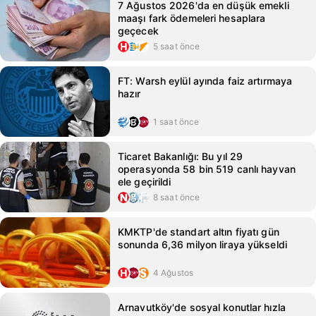
7 Ağustos 2026'da en düşük emekli
maaşı fark ödemeleri hesaplara
geçecek
5 saat önce
FT: Warsh eylül ayında faiz artırmaya
hazır
1 saat önce
Ticaret Bakanlığı: Bu yıl 29
operasyonda 58 bin 519 canlı hayvan
ele geçirildi
8 saat önce
KMKTP'de standart altın fiyatı gün
sonunda 6,36 milyon liraya yükseldi
4 Ağustos
Arnavutköy'de sosyal konutlar hızla