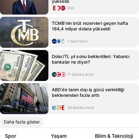
yükseldi
Dün
TCMB'nin brüt rezervleri geçen hafta
164,4 milyar dolara yükseldi
1 saat önce
Dolar/TL yıl sonu beklentileri: Yabancı
bankalar ne diyor?
11 dakika önce
ABD'de tarım dışı iş gücü verimliliği
beklenenden fazla arttı
26 dakika önce
Daha fazla göster
Spor
Yaşam
Bilim & Teknoloji