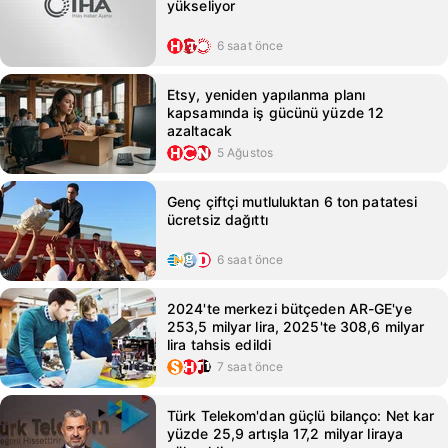
yükseliyor
6 saat önce
Etsy, yeniden yapılanma planı
kapsamında iş gücünü yüzde 12
azaltacak
5 Ağustos
Genç çiftçi mutluluktan 6 ton patatesi
ücretsiz dağıttı
6 saat önce
2024'te merkezi bütçeden AR-GE'ye
253,5 milyar lira, 2025'te 308,6 milyar
lira tahsis edildi
7 saat önce
Türk Telekom'dan güçlü bilanço: Net kar
yüzde 25,9 artışla 17,2 milyar liraya