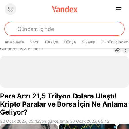
Ana Sayfa
Spor
Türkiye
Dünya
Siyaset
Günün içinden
Buradasın
Gündem
›
İş & Finans
›
Para Arzı 21,5 Trilyon Dolara Ulaştı!
Kripto Paralar ve Borsa İçin Ne Anlama
Geliyor?
30 Ocak 2025, 05:42
Son güncelleme: 30 Ocak 2025, 05:42