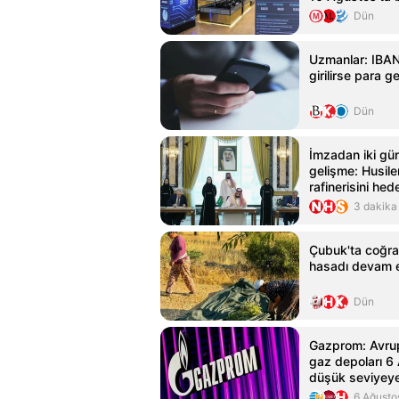
Dün
Uzmanlar: IBAN
girilirse para ge
Dün
İmzadan iki gü
gelişme: Husile
rafinerisini hede
3 dakika
Çubuk'ta coğrafi
hasadı devam 
Dün
Gazprom: Avrup
gaz depoları 6
düşük seviyey
6 Ağusto