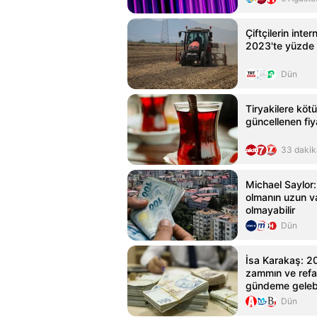
Çiftçilerin inte
2023'te yüzde 
Dün
Tiryakilere kötü
güncellenen fiya
33 dakik
Michael Saylor:
olmanın uzun v
olmayabilir
Dün
İsa Karakaş: 20
zammın ve refa
gündeme geleb
öngörülüyor
Dün