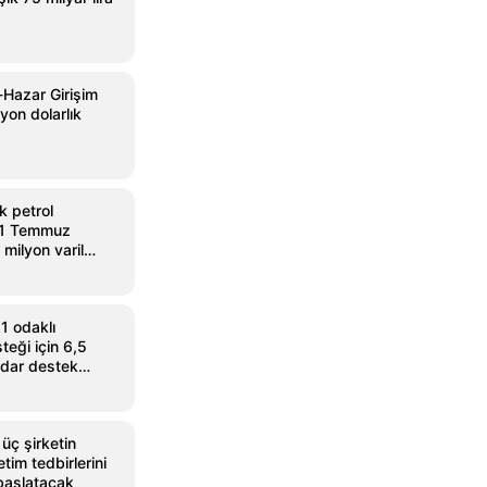
Hazar Girişim
yon dolarlık
k petrol
–31 Temmuz
milyon varil
 odaklı
teği için 6,5
adar destek
 üç şirketin
tim tedbirlerini
başlatacak