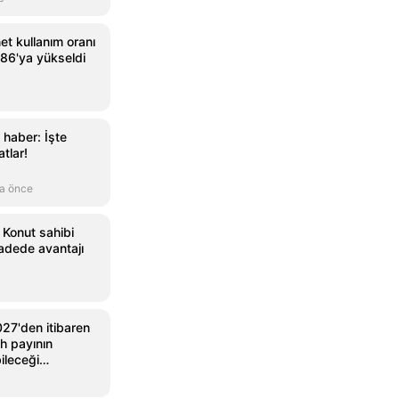
rnet kullanım oranı
86'ya yükseldi
 haber: İşte
tlar!
a önce
 Konut sahibi
adede avantajı
27'den itibaren
h payının
ileceği