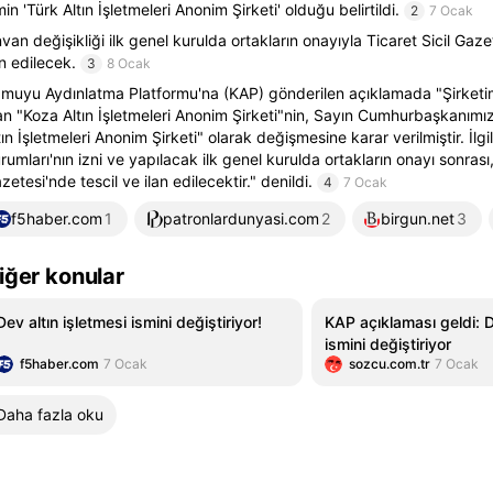
min 'Türk Altın İşletmeleri Anonim Şirketi' olduğu belirtildi.
2
7 Ocak
van değişikliği ilk genel kurulda ortakların onayıyla Ticaret Sicil Gaze
an edilecek.
3
8 Ocak
muyu Aydınlatma Platformu'na (KAP) gönderilen açıklamada "Şirketim
an "Koza Altın İşletmeleri Anonim Şirketi"nin, Sayın Cumhurbaşkanımızı
tın İşletmeleri Anonim Şirketi" olarak değişmesine karar verilmiştir. İlg
rumları'nın izni ve yapılacak ilk genel kurulda ortakların onayı sonrası,
zetesi'nde tescil ve ilan edilecektir." denildi.
4
7 Ocak
f5haber.com
1
patronlardunyasi.com
2
birgun.net
3
iğer konular
Dev altın işletmesi ismini değiştiriyor!
KAP açıklaması geldi: D
ismini değiştiriyor
f5haber.com
7 Ocak
sozcu.com.tr
7 Ocak
Daha fazla oku