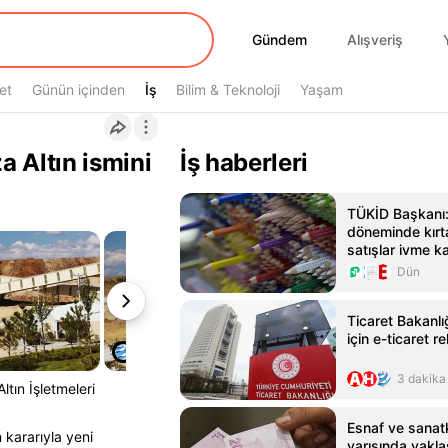
Gündem
Gündem
Alışveriş
et
Günün içinden
İş
İş
Bilim & Teknoloji
Yaşam
 Altın ismini
İş haberleri
TÜKİD Başkanı
döneminde kırt
satışlar ivme k
Dün
Ticaret Bakanl
için e-ticaret r
3 dakika
ltın İşletmeleri
Esnaf ve sanatka
kararıyla yeni
yarısında yaklaş