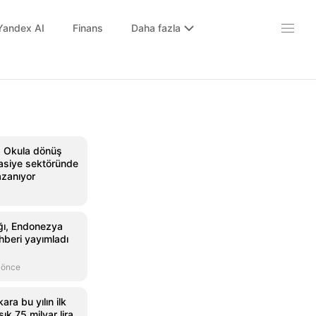
Yandex AI
Finans
Daha fazla
: Okula dönüş
asiye sektöründe
azanıyor
ığı, Endonezya
ehberi yayımladı
 önce
ra bu yılın ilk
ık 75 milyar lira