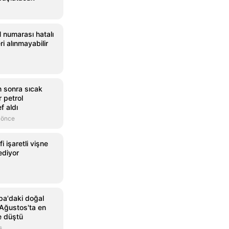
 numarası hatalı
ri alınmayabilir
n sonra sıcak
r petrol
f aldı
 önce
 işaretli vişne
ediyor
a'daki doğal
 Ağustos'ta en
e düştü
s