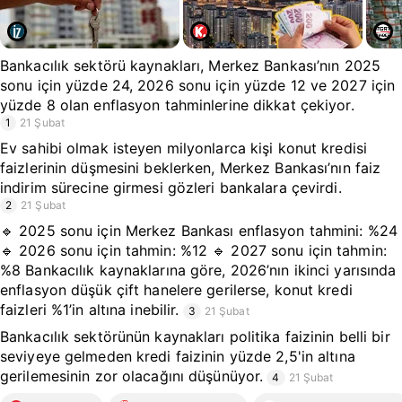
Bankacılık sektörü kaynakları, Merkez Bankası’nın 2025
sonu için yüzde 24, 2026 sonu için yüzde 12 ve 2027 için
yüzde 8 olan enflasyon tahminlerine dikkat çekiyor.
1
21 Şubat
Ev sahibi olmak isteyen milyonlarca kişi konut kredisi
faizlerinin düşmesini beklerken, Merkez Bankası’nın faiz
indirim sürecine girmesi gözleri bankalara çevirdi.
2
21 Şubat
🔹 2025 sonu için Merkez Bankası enflasyon tahmini: %24
🔹 2026 sonu için tahmin: %12 🔹 2027 sonu için tahmin:
%8 Bankacılık kaynaklarına göre, 2026’nın ikinci yarısında
enflasyon düşük çift hanelere gerilerse, konut kredi
faizleri %1’in altına inebilir.
3
21 Şubat
Bankacılık sektörünün kaynakları politika faizinin belli bir
seviyeye gelmeden kredi faizinin yüzde 2,5'in altına
gerilemesinin zor olacağını düşünüyor.
4
21 Şubat