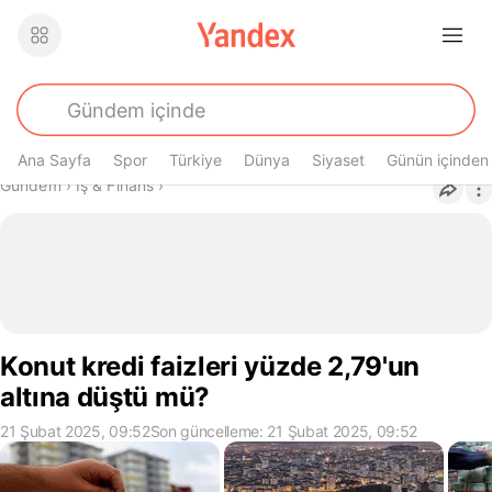
Ana Sayfa
Spor
Türkiye
Dünya
Siyaset
Günün içinden
Buradasın
Gündem
›
İş & Finans
›
Konut kredi faizleri yüzde 2,79'un
altına düştü mü?
21 Şubat 2025, 09:52
Son güncelleme: 21 Şubat 2025, 09:52