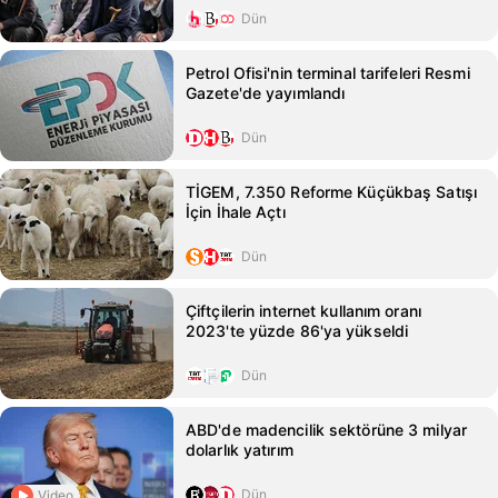
Dün
Petrol Ofisi'nin terminal tarifeleri Resmi
Gazete'de yayımlandı
Dün
TİGEM, 7.350 Reforme Küçükbaş Satışı
İçin İhale Açtı
Dün
Çiftçilerin internet kullanım oranı
2023'te yüzde 86'ya yükseldi
Dün
ABD'de madencilik sektörüne 3 milyar
dolarlık yatırım
Dün
Video