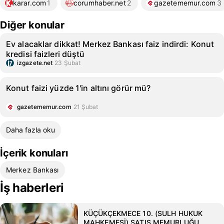
karar.com
1
corumhaber.net
2
gazetememur.com
3
Diğer konular
Ev alacaklar dikkat! Merkez Bankası faiz indirdi: Konut
kredisi faizleri düştü
izgazete.net
23 Şubat
Konut faizi yüzde 1'in altını görür mü?
gazetememur.com
21 Şubat
Daha fazla oku
İçerik konuları
Merkez Bankası
İş haberleri
KÜÇÜKÇEKMECE 10. (SULH HUKUK
MAHKEMESİ) SATIŞ MEMURLUĞU