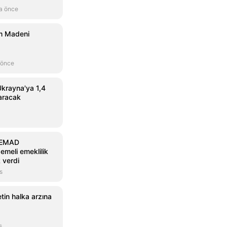
a önce
om Madeni
 önce
 Ukrayna'ya 1,4
taracak
, EMAD
emeli emeklilik
 verdi
s
tin halka arzına
s