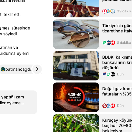
Başkanı Nesimi
39 dakik
teklif etti.
Türkiye'nin gü
şmesi süresinde
ticaretinde İtal
ı söyledi.
8 dakika
 Batman ve
 durdurma eylemi
BDDK, kalkınma
bankalarının kred
düşürdü
batmancagdas.com
4
birgun.net
5
Dün
Doğal gaz kade
faturaların %35–
a yaptığı zam
iler eyleme
Dün
Kuruçay köyünd
başladı: 70–80 
bekleniyor