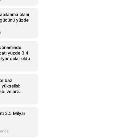
apılanma planı
 gücünü yüzde
s
döneminde
acatı yüzde 3,4
ilyar dolar oldu
te baz
 yükselişi:
ebi ve arz
tı 3.5 Milyar
 önce