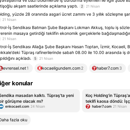
 yavaşlatma ve bazı bölümlerde iş durdurma eylemleri ile ilgili Şube 
tişoğlu akşam saatlerinde açıklama yaptı.
2
21 Nisan
lding, yüzde 28 oranında asgari ücret zammı ve 3 yıllık sözleşme şartı 
21 Nisan
trol-İş Sendikası Batman Şube Başkanı Lokman Akkuş, toplu iş sözle
verenin masaya getirdiği teklifin ekonomik gerçeklerle bağdaşmadığın
21 Nisan
trol-İş Sendikası Aliağa Şube Başkanı Hasan Toptan, İzmir, Kocaeli,
rıkkale’deki Tüpraş rafinerilerinde sabah 08.00 ile 10.00 arasında iş
pıldığını açıkladı.
5
21 Nisan
evrensel.net
1
kocaeligundem.com
2
haber7.com
3
iğer konular
Sendika masadan kalktı. Tüpraş'ta yeni
Koç Holding'in Tüpraş'
bir görüşme olacak mı?
teklifi kaosa döndü: İşç
enkocaeli.com
24 Nisan
haber7.com
21 Nisan
başladı!
Daha fazla oku