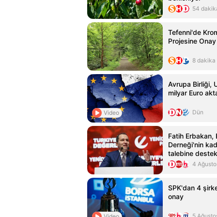
54 dakik
Tefenni'de Kr
Projesine Onay
8 dakika
Avrupa Birliği,
milyar Euro ak
Dün
Video
Fatih Erbakan
Derneği'nin kad
talebine destek
4 Ağusto
SPK'dan 4 şirke
onay
5 Ağusto
Video