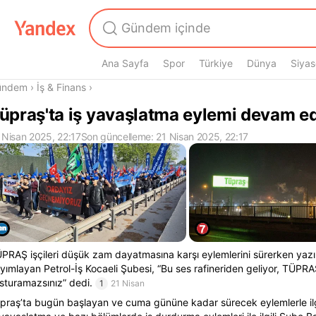
Ana Sayfa
Spor
Türkiye
Dünya
Siyas
radasın
ündem
›
İş & Finans
›
üpraş'ta iş yavaşlatma eylemi devam e
 Nisan 2025, 22:17
Son güncelleme: 21 Nisan 2025, 22:17
PRAŞ işçileri düşük zam dayatmasına karşı eylemlerini sürerken yazı
yımlayan Petrol-İş Kocaeli Şubesi, “Bu ses rafineriden geliyor, TÜPRAŞ
sturamazsınız” dedi.
1
21 Nisan
praş’ta bugün başlayan ve cuma gününe kadar sürecek eylemlerle il