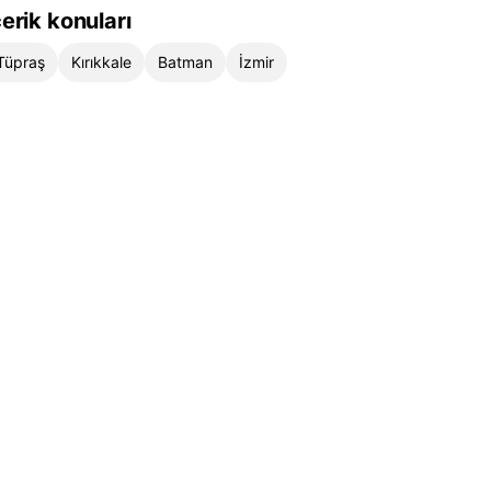
çerik konuları
Tüpraş
Kırıkkale
Batman
İzmir