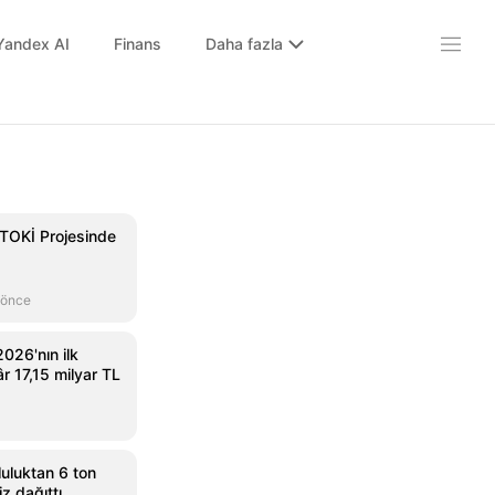
Yandex AI
Finans
Daha fazla
TOKİ Projesinde
 önce
026'nın ilk
âr 17,15 milyar TL
luluktan 6 ton
z dağıttı