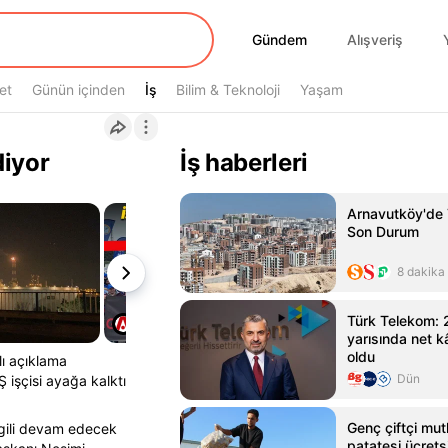
Gündem
Gündem
Alışveriş
et
Günün içinden
İş
İş
Bilim & Teknoloji
Yaşam
diyor
İş haberleri
Arnavutköy'de 
Son Durum
8 dakika
Türk Telekom: 2
yarısında net k
oldu
lı açıklama
Dün
 işçisi ayağa kalktı
Genç çiftçi mut
gili devam edecek
patatesi ücretsi