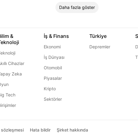
Daha fazla göster
Bilim &
İş & Finans
Türkiye
S
Teknoloji
Ekonomi
Depremler
D
eknoloji
İş Dünyası
T
kıllı Cihazlar
Otomobil
Yapay Zeka
Piyasalar
Oyun
Kripto
Big Tech
Sektörler
irişimler
ı sözleşmesi
Hata bildir
Şirket hakkında