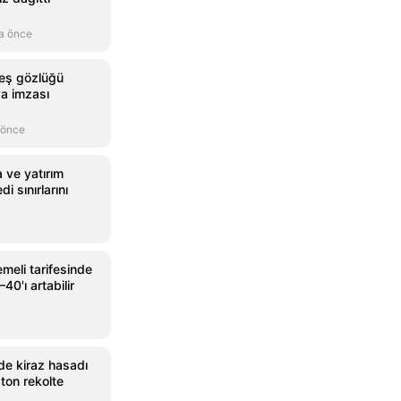
a önce
neş gözlüğü
ya imzası
 önce
 ve yatırım
i sınırlarını
meli tarifesinde
40'ı artabilir
e kiraz hasadı
ton rekolte