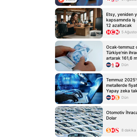
Etsy, yeniden y
kapsamında iş
12 azaltacak
5 Ağusto
Ocak-temmuz 
Türkiye'nin ihr
artarak 161,6 m
Dün
Temmuz 2025'
metallerde fiyat
Yapay zeka tal
endişeleri
Dün
Otomotiv İhraca
Dolar
8 dakika