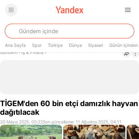
Ana Sayfa
Spor
Türkiye
Dünya
Siyaset
Günün içinden
Buradasın
Gündem
›
İş & Finans
›
TİGEM'den 60 bin etçi damızlık hayvan
dağıtılacak
30 Mayıs 2025, 00:22
Son güncelleme: 11 Ağustos 2025, 04:11