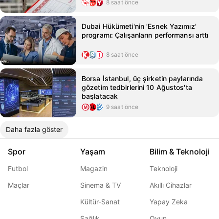
8 saat önce
Dubai Hükümeti'nin 'Esnek Yazımız'
programı: Çalışanların performansı arttı
8 saat önce
Borsa İstanbul, üç şirketin paylarında
gözetim tedbirlerini 10 Ağustos'ta
başlatacak
9 saat önce
Daha fazla göster
Spor
Yaşam
Bilim & Teknoloji
Futbol
Magazin
Teknoloji
Maçlar
Sinema & TV
Akıllı Cihazlar
Kültür-Sanat
Yapay Zeka
Sağlık
Oyun