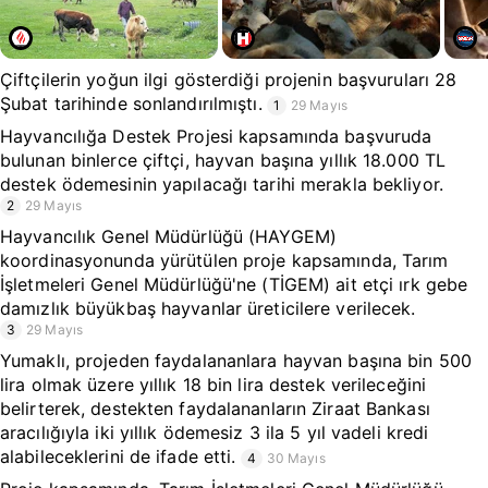
Çiftçilerin yoğun ilgi gösterdiği projenin başvuruları 28
Şubat tarihinde sonlandırılmıştı.
1
29 Mayıs
Hayvancılığa Destek Projesi kapsamında başvuruda
bulunan binlerce çiftçi, hayvan başına yıllık 18.000 TL
destek ödemesinin yapılacağı tarihi merakla bekliyor.
2
29 Mayıs
Hayvancılık Genel Müdürlüğü (HAYGEM)
koordinasyonunda yürütülen proje kapsamında, Tarım
İşletmeleri Genel Müdürlüğü'ne (TİGEM) ait etçi ırk gebe
damızlık büyükbaş hayvanlar üreticilere verilecek.
3
29 Mayıs
Yumaklı, projeden faydalananlara hayvan başına bin 500
lira olmak üzere yıllık 18 bin lira destek verileceğini
belirterek, destekten faydalananların Ziraat Bankası
aracılığıyla iki yıllık ödemesiz 3 ila 5 yıl vadeli kredi
alabileceklerini de ifade etti.
4
30 Mayıs