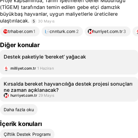
Proje kapsamında, Tarım İşletmeleri Genel Müdürlüğü
(TİGEM) tarafından temin edilen gebe etçi damızlık
büyükbaş hayvanlar, uygun maliyetlerle üreticilere
ulaştırılacak.
5
30 Mayıs
trhaber.com
1
cnnturk.com
2
hurriyet.com.tr
3
Diğer konular
Destek paketiyle ‘bereket’ yağacak
milliyet.com.tr
1 Haziran
Kırsalda bereket hayvancılığa destek projesi sonuçları
ne zaman açıklanacak?
hurriyet.com.tr
29 Mayıs
Daha fazla oku
İçerik konuları
Çiftlik Destek Programı