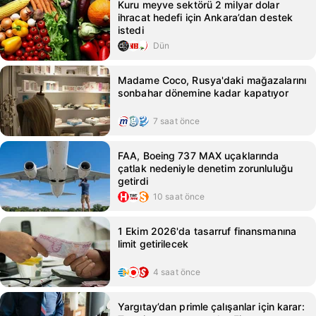
Kuru meyve sektörü 2 milyar dolar
ihracat hedefi için Ankara’dan destek
istedi
Dün
Madame Coco, Rusya'daki mağazalarını
sonbahar dönemine kadar kapatıyor
7 saat önce
FAA, Boeing 737 MAX uçaklarında
çatlak nedeniyle denetim zorunluluğu
getirdi
10 saat önce
1 Ekim 2026'da tasarruf finansmanına
limit getirilecek
4 saat önce
Yargıtay’dan primle çalışanlar için karar: