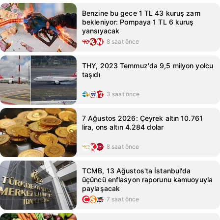
Benzine bu gece 1 TL 43 kuruş zam
bekleniyor: Pompaya 1 TL 6 kuruş
yansıyacak
8 saat önce
THY, 2023 Temmuz'da 9,5 milyon yolcu
taşıdı
3 saat önce
7 Ağustos 2026: Çeyrek altın 10.761
lira, ons altın 4.284 dolar
8 saat önce
TCMB, 13 Ağustos'ta İstanbul'da
üçüncü enflasyon raporunu kamuoyuyla
paylaşacak
7 saat önce