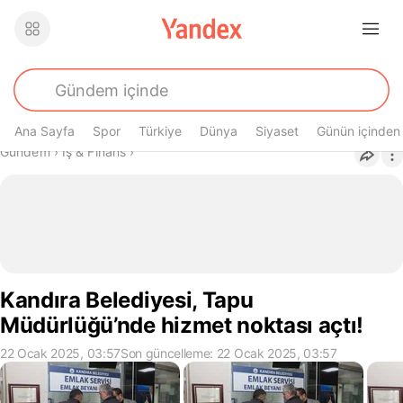
Ana Sayfa
Spor
Türkiye
Dünya
Siyaset
Günün içinden
Buradasın
Gündem
›
İş & Finans
›
Kandıra Belediyesi, Tapu
Müdürlüğü’nde hizmet noktası açtı!
22 Ocak 2025, 03:57
Son güncelleme: 22 Ocak 2025, 03:57