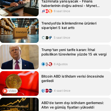
Tazminata yansıyacak - Finans
haberlerinin doğru adresi - Mynet
Finans Haber
6 saat önce
Trendyol'da iklimlendirme ürünleri
siparişleri 5 kat arttı
5 saat önce
Trump'tan yeni tarife kararı: İthal
polisilikon türevlerine yüzde 15 ek vergi
6 Ağustos
Bitcoin ABD istihdam verisi öncesinde
geriledi
4 saat önce
Video
ABD'de tarım dışı istihdam gerilemesi:
Altın ve gümüş fiyatları yükseldi