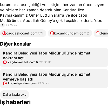
Kurumlar arası işbirliği ve iletişimi her zaman önemseyen
ve bizlere her zaman destek olan Kandıra İlçe
Kaymakamımız Ömer Lütfü Yaran’a ve ilçe tapu
Müdürümüz Abdullah Güney’e çok teşekkür ederiz ”dedi.
4
22 Ocak
cagdaskocaeli.com.tr
1
kocaeligundem.com
2
demo
Diğer konular
Kandıra Belediyesi Tapu Müdürlüğü’nde hizmet
noktası açtı
cagdaskocaeli.com.tr
22 Ocak
Kandıra Belediyesi Tapu Müdürlüğü’nde hizmet
vermeye başladı
kocaeligundem.com
22 Ocak
Daha fazla oku
İş haberleri