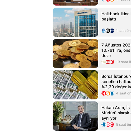
Halkbank ikinci
başlattı
1 saat ö
7 Ağustos 2026
10.761 lira, ons
dolar
13 saat 
Borsa İstanbul'
senetleri hafta
%2,39 değer k
4 saat ö
Hakan Aran, İş
Müdürü olarak 
ayrılıyor
5 saat ö