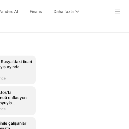
Yandex AI
Finans
Daha fazla
usya'daki ticari
ayıs ayında
önce
tos'ta
üncü enflasyon
oyuyla
önce
imle çalışanlar
minata