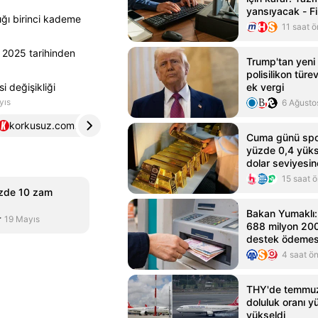
yansıyacak - Fi
ığı birinci kademe
doğru adresi -
11 saat 
Haber
n 2025 tarihinden
Trump'tan yeni t
polisilikon türe
i değişikliği
ek vergi
yıs
6 Ağusto
korkusuz.com.tr
4
yenicaggazetesi.com.tr
5
Cuma günü spot 
yüzde 0,4 yüks
dolar seviyesin
15 saat 
Yüzde 10 zam
Bakan Yumaklı: 
r
19 Mayıs
688 milyon 200 
destek ödemes
4 saat ö
THY'de temmuz
doluluk oranı y
yükseldi