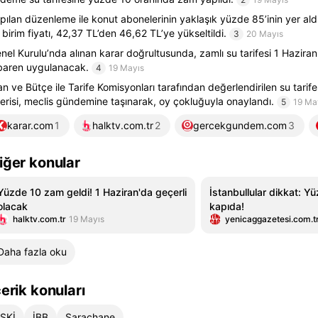
pılan düzenleme ile konut abonelerinin yaklaşık yüzde 85’inin yer ald
 birim fiyatı, 42,37 TL’den 46,62 TL’ye yükseltildi.
3
20 Mayıs
nel Kurulu’nda alınan karar doğrultusunda, zamlı su tarifesi 1 Hazira
ibaren uygulanacak.
4
19 Mayıs
an ve Bütçe ile Tarife Komisyonları tarafından değerlendirilen su tarifes
erisi, meclis gündemine taşınarak, oy çokluğuyla onaylandı.
5
19 Ma
karar.com
1
halktv.com.tr
2
gercekgundem.com
3
iğer konular
Yüzde 10 zam geldi! 1 Haziran'da geçerli
İstanbullular dikkat: 
olacak
kapıda!
halktv.com.tr
19 Mayıs
yenicaggazetesi.com.t
Daha fazla oku
çerik konuları
İSKİ
İBB
Saraçhane