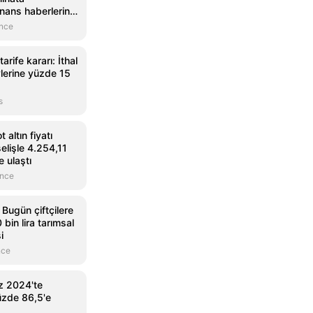
nans haberlerinin
 Mynet Finans
önce
arife kararı: İthal
vlerine yüzde 15
s
altın fiyatı
elişle 4.254,11
e ulaştı
önce
Bugün çiftçilere
bin lira tarımsal
i
nce
 2024'te
üzde 86,5'e