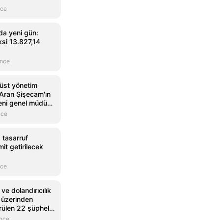
nce
da yeni gün:
si 13.827,14
önce
 üst yönetim
 Aran Şişecam'ın
eni genel müdür
nce
 tasarruf
it getirilecek
nce
ve dolandırıcılık
et üzerinden
rülen 22 şüpheli
önce