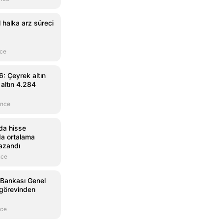
l halka arz süreci
nce
: Çeyrek altın
 altın 4.284
önce
da hisse
da ortalama
azandı
nce
 Bankası Genel
görevinden
nce