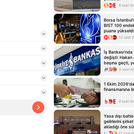
8 saat ö
Borsa İstanbul'
BIST 100 endek
puana yükseldi
12 saat 
İş Bankası'nda
değişti: Hakan
başına geçti, y
belli oldu
3 saat ö
1 Ekim 2026'da
finansmanına lim
9 saat ö
Yasa dışı bahis 
gelirlerini şirk
akladığı öne sü
için iddianame
11 saat 