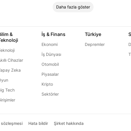
Daha fazla göster
Bilim &
İş & Finans
Türkiye
S
Teknoloji
Ekonomi
Depremler
D
eknoloji
İş Dünyası
T
kıllı Cihazlar
Otomobil
Yapay Zeka
Piyasalar
Oyun
Kripto
Big Tech
Sektörler
irişimler
ı sözleşmesi
Hata bildir
Şirket hakkında