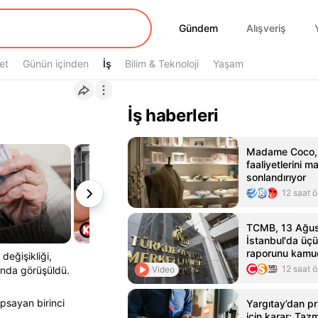
Gündem
Gündem
Alışveriş
et
Günün içinden
İş
İş
Bilim & Teknoloji
Yaşam
İş haberleri
Madame Coco, R
faaliyetlerini m
sonlandırıyor
12 saat 
TCMB, 13 Ağus
İstanbul'da üç
raporunu kamu
değişikliği,
paylaşacak
12 saat 
Video
munda görüşüldü.
apsayan birinci
Yargıtay’dan pr
için karar: Taz