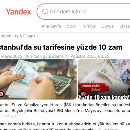
Ana Sayfa
Spor
Türkiye
Dünya
Siyas
radasın
ündem
›
İş & Finans
›
stanbul'da su tarifesine yüzde 10 zam
 Mayıs 2025, 09:17
Son güncelleme: 11 Ağustos 2025, 03:32
tanbul Su ve Kanalizasyon İdaresi (İSKİ) tarafından önerilen su tarifesi 
tanbul Büyükşehir Belediyesi (İBB) Meclisi’nin Mayıs ayı ikinci oturu
19 Mayıs
ınan kararla birlikte, İstanbullu konut abonelerinin büyük bölümünü k
deme su tarifesine yüzde 10 oranında zam yapıldı.
2
19 Mayıs