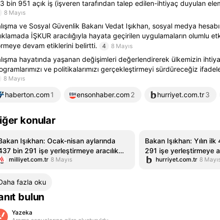
3 bin 951 açık iş (işveren tarafından talep edilen-ihtiyaç duyulan elem
8 Mayıs
lışma ve Sosyal Güvenlik Bakanı Vedat Işıkhan, sosyal medya hesabı
ıklamada İŞKUR aracılığıyla hayata geçirilen uygulamaların olumlu etk
rmeye devam etiklerini belirtti.
4
8 Mayıs
lışma hayatında yaşanan değişimleri değerlendirerek ülkemizin ihtiy
ogramlarımızı ve politikalarımızı gerçekleştirmeyi sürdüreceğiz ifadeler
8 Mayıs
haberton.com
1
ensonhaber.com
2
hurriyet.com.tr
3
iğer konular
Bakan Işıkhan: Ocak-nisan aylarında
Bakan Işıkhan: Yılın ilk
437 bin 291 işe yerleştirmeye aracılık
291 işe yerleştirmeye ar
milliyet.com.tr
8 Mayıs
hurriyet.com.tr
8 Mayı
ettik
Daha fazla oku
anıt bulun
Yazeka