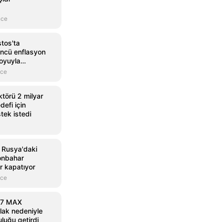
nce
tos'ta
üncü enflasyon
oyuyla
nce
törü 2 milyar
defi için
tek istedi
Rusya'daki
onbahar
 kapatıyor
nce
37 MAX
lak nedeniyle
luğu getirdi