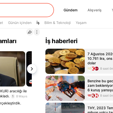
Gündem
Gündem
Alışveriş
et
Günün içinden
İş
İş
Bilim & Teknoloji
Yaşam
amları
İş haberleri
7 Ağustos 2026
10.761 lira, ons
dolar
8 saat ö
Benzine bu gec
zam bekleniyor
6 kuruş yansıy
UR) aracılığı ile
8 saat ö
ıkladı.
1
8 Mayıs
rçekleştirdik.
THY, 2023 Tem
milyon yolcu ta