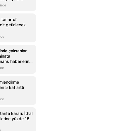
önce
 tasarruf
it getirilecek
nce
imle çalışanlar
minata
nans haberlerinin
 Mynet Finans
nce
imlendirme
eri 5 kat arttı
nce
arife kararı: İthal
vlerine yüzde 15
s