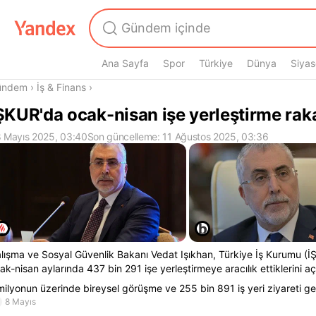
Ana Sayfa
Spor
Türkiye
Dünya
Siyas
radasın
ündem
›
İş & Finans
›
ŞKUR'da ocak-nisan işe yerleştirme rak
 Mayıs 2025, 03:40
Son güncelleme: 11 Ağustos 2025, 03:36
lışma ve Sosyal Güvenlik Bakanı Vedat Işıkhan, Türkiye İş Kurumu (İŞK
ak-nisan aylarında 437 bin 291 işe yerleştirmeye aracılık ettiklerini aç
milyonun üzerinde bireysel görüşme ve 255 bin 891 iş yeri ziyareti ge
8 Mayıs