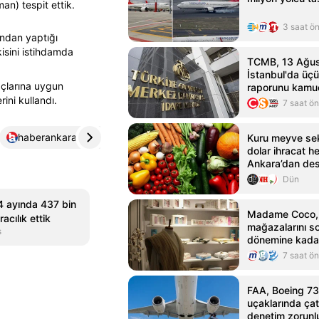
an) tespit ettik.
3 saat ö
ndan yaptığı
isini istihdamda
TCMB, 13 Ağus
İstanbul'da üç
açlarına uygun
raporunu kamu
ini kullandı.
paylaşacak
7 saat ö
haberankara.com
4
milliyet.com.tr
5
Kuru meyve sek
dolar ihracat he
Ankara’dan des
Dün
 4 ayında 437 bin
Madame Coco, 
acılık ettik
mağazalarını s
s
dönemine kadar
7 saat ö
FAA, Boeing 7
uçaklarında çat
denetim zorunlu