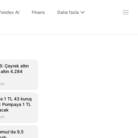
Yandex AI
Finans
Daha fazla
: Çeyrek altın
 altın 4.284
nce
e 1 TL 43 kuruş
: Pompaya 1 TL
acak
nce
muz'da 9,5
şıdı