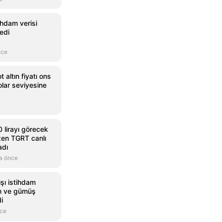
ihdam verisi
edi
nce
altın fiyatı ons
lar seviyesine
 lirayı görecek
zen TGRT canlı
adı
a önce
şı istihdam
ın ve gümüş
di
nce