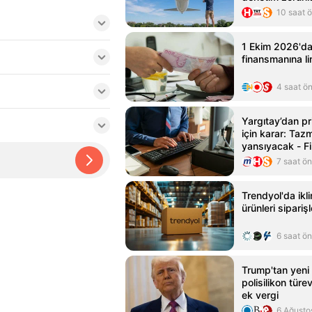
10 saat 
1 Ekim 2026'da
finansmanına lim
4 saat ö
Yargıtay’dan pr
için karar: Taz
yansıyacak - Fi
doğru adresi -
7 saat ö
Haber
Trendyol'da ikl
ürünleri siparişl
6 saat ö
Trump'tan yeni t
polisilikon türe
ek vergi
6 Ağusto