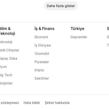
Daha fazla göster
Bilim &
İş & Finans
Türkiye
S
Teknoloji
Ekonomi
Depremler
D
eknoloji
İş Dünyası
T
kıllı Cihazlar
Otomobil
Yapay Zeka
Piyasalar
Oyun
Kripto
Big Tech
Sektörler
irişimler
ı sözleşmesi
Hata bildir
Şirket hakkında