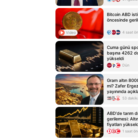
Bitcoin ABD ist
öncesinde geril
4 saat ö
Video
Cuma günü spot 
başına 4262 do
yükseldi
Dün
Gram altın 8000
mi? Zafer Erge
yayınında açıkl
53 dakik
ABD'de tarım dı
gerilemesi: Alt
fiyatları yüksel
1 saat ö