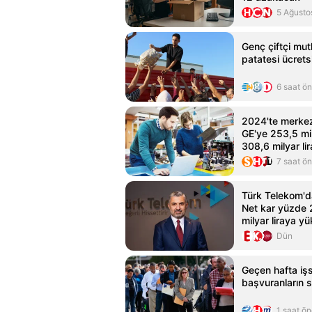
5 Ağusto
Genç çiftçi mut
patatesi ücretsi
6 saat ö
2024'te merke
GE'ye 253,5 mil
308,6 milyar lir
7 saat ö
Türk Telekom'd
Net kar yüzde 2
milyar liraya yü
Dün
Geçen hafta işs
başvuranların s
1 saat ö