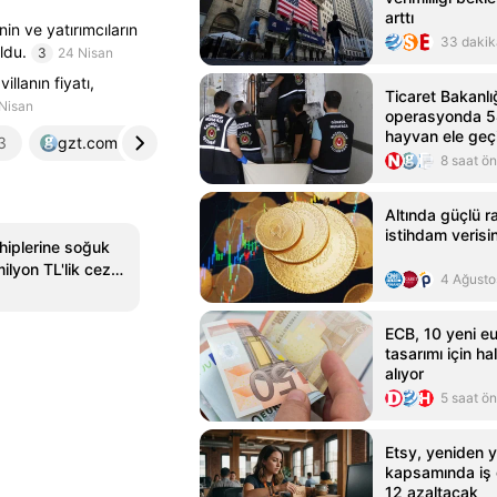
arttı
in ve yatırımcıların
33 dakik
ldu.
3
24 Nisan
illanın fiyatı,
Ticaret Bakanlığ
Nisan
operasyonda 58
hayvan ele geçir
3
gzt.com
4
8 saat ö
Altında güçlü ra
istihdam verisi
hiplerine soğuk
ilyon TL'lik ceza
4 Ağusto
ECB, 10 yeni e
tasarımı için h
alıyor
5 saat ö
Etsy, yeniden y
kapsamında iş
12 azaltacak