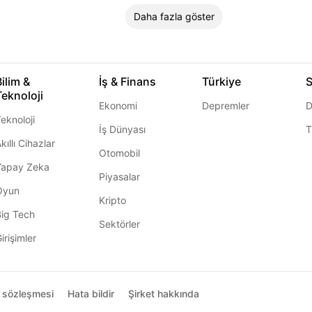
Daha fazla göster
Bilim &
İş & Finans
Türkiye
S
Teknoloji
Ekonomi
Depremler
D
eknoloji
İş Dünyası
T
kıllı Cihazlar
Otomobil
Yapay Zeka
Piyasalar
Oyun
Kripto
Big Tech
Sektörler
irişimler
ı sözleşmesi
Hata bildir
Şirket hakkında