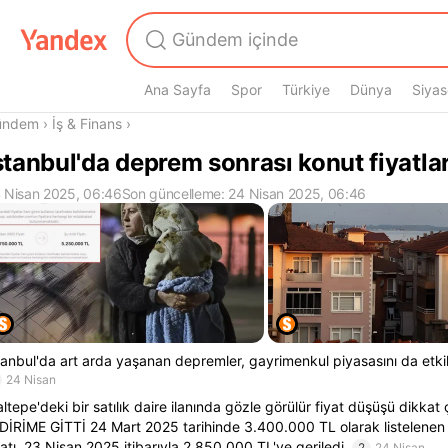
Ana Sayfa
Spor
Türkiye
Dünya
Siyas
radasın
ündem
›
İş & Finans
›
stanbul'da deprem sonrası konut fiyatlar
 Nisan 2025, 06:46
Son güncelleme: 24 Nisan 2025, 06:46
tanbul'da art arda yaşanan depremler, gayrimenkul piyasasını da etk
24 Nisan
ltepe'deki bir satılık daire ilanında gözle görülür fiyat düşüşü dikkat
DİRİME GİTTİ 24 Mart 2025 tarihinde 3.400.000 TL olarak listelenen 
yatı, 23 Nisan 2025 itibarıyla 2.850.000 TL'ye geriledi.
2
24 Nisan