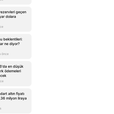
rezervleri geçen
yar dolara
nce
u beklentileri:
ar ne diyor?
a önce
6'da en düşük
ark ödemeleri
ecek
nce
rt altın fiyatı
36 milyon liraya
s