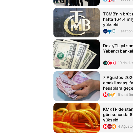
TCMB'nin brüt 
hafta 164,4 mil
yükseldi
1 saat ö
Dolar/TL yıl son
Yabancı bankal
19 dakik
7 Ağustos 202
emekli maaşı f
hesaplara geç
5 saat ö
KMKTP'de standa
gün sonunda 6,
yükseldi
4 Ağusto