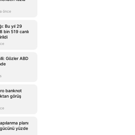
a önce
ı: Bu yıl 29
 bin 519 canlı
ildi
nce
lli: Gözler ABD
nde
s
uro banknot
alktan görüş
nce
apılanma planı
 gücünü yüzde