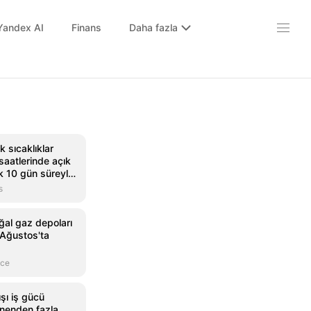
Yandex AI
Finans
Daha fazla
 sıcaklıklar
saatlerinde açık
k 10 gün süreyle
s
ğal gaz depoları
 Ağustos'ta
nce
şı iş gücü
lenenden fazla