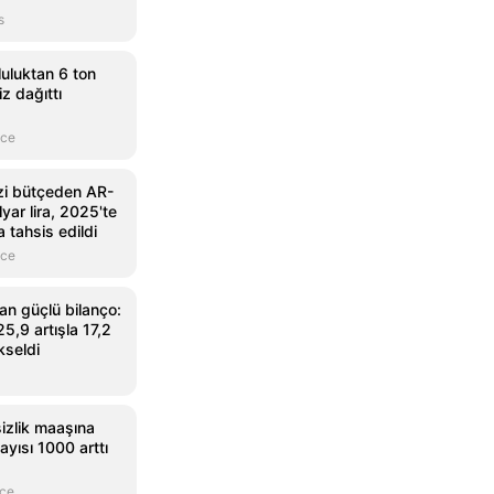
s
luluktan 6 ton
z dağıttı
nce
zi bütçeden AR-
yar lira, 2025'te
a tahsis edildi
nce
an güçlü bilanço:
5,9 artışla 17,2
kseldi
izlik maaşına
ayısı 1000 arttı
nce