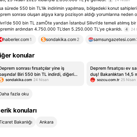
sa sürede 550 bin TL'lik indirimin yapılması, bölgedeki konut sahiplerin
prem sonrası oluşan algıya karşı pozisyon aldığı yorumlarına neden o
livri'de 500 bin TL zamÖte yandan İstanbul Silivri’de temeli atılmış bir v
premin ardından 4.750.000 TL’den 5.250.000 TL’ye çıkarıldı.
4
24 
haberler.com
1
sondakika.com
2
samsungazetesi.com
iğer konular
Deprem sonrası fırsatçılar yine iş
Deprem fırsatçısı ev sa
başında! Biri 550 bin TL indirdi, diğeri
duş! Bakanlıktan 14,5 m
sondakika.com
24 Nisan
sozcu.com.tr
25 Nisan
500 bin TL fiyat artırdı
- Sözcü Gazetesi
Daha fazla oku
çerik konuları
Ticaret Bakanlığı
Ankara