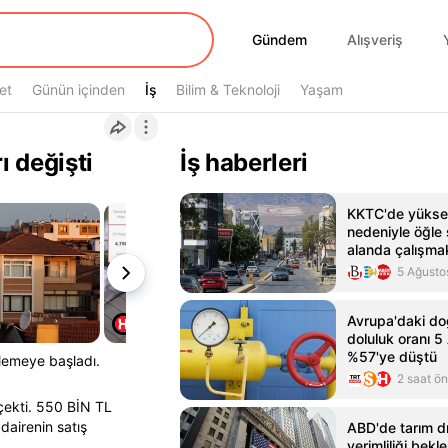
Gündem
Gündem
Alışveriş
et
Günün içinden
İş
İş
Bilim & Teknoloji
Yaşam
ı değişti
İş haberleri
KKTC'de yüksek
nedeniyle öğle 
alanda çalışma
yasaklandı
5 Ağusto
Avrupa'daki do
doluluk oranı 5
%57'ye düştü
ilemeye başladı.
2 saat ö
 çekti. 550 BİN TL
dairenin satış
ABD'de tarım dı
verimliliği bek